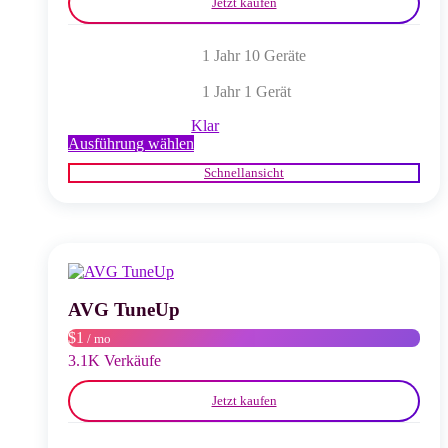
Jetzt kaufen
1 Jahr 10 Geräte
1 Jahr 1 Gerät
Klar
Dieses
Ausführung wählen
Produkt
Schnellansicht
weist
mehrere
Varianten
auf.
Die
Optionen
können
auf
AVG TuneUp
der
$1
/ mo
Produktseite
gewählt
3.1K Verkäufe
werden
Jetzt kaufen