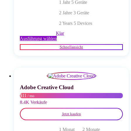
1 Jahr 5 Geräte
2 Jahre 3 Geräte
2 Years 5 Devices
Klar
Dieses
Ausführung wählen
Produkt
Schnellansicht
weist
mehrere
Varianten
auf.
Die
Optionen
können
auf
Adobe Creative Cloud
der
$11
/ mo
Produktseite
gewählt
8.4K Verkäufe
werden
Jetzt kaufen
1 Monat
2 Monate