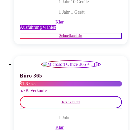
1 Jahr 10 Geräte
1 Jahr 1 Gerät
Klar
Dieses
Ausführung wählen
Produkt
Schnellansicht
weist
mehrere
Varianten
auf.
Die
Optionen
können
auf
Büro 365
der
$1.8
/ mo
Produktseite
gewählt
5.7K Verkäufe
werden
Jetzt kaufen
1 Jahr
Klar