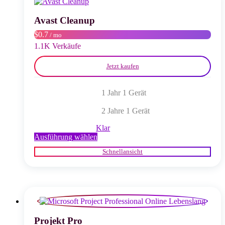
können
auf
Avast Cleanup
der
$0.7
/ mo
Produktseite
gewählt
1.1K Verkäufe
werden
Jetzt kaufen
1 Jahr 1 Gerät
2 Jahre 1 Gerät
Klar
Dieses
Ausführung wählen
Produkt
Schnellansicht
weist
mehrere
Varianten
auf.
Die
Optionen
können
auf
Projekt Pro