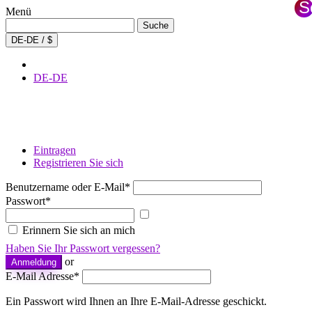
S
Menü
S
Suche
Suche
nach:
×
DE-DE / $
DE-DE
Eintragen
Registrieren Sie sich
Benutzername oder E-Mail
*
Passwort
*
Passwort
anzeigen
Erinnern Sie sich an mich
Haben Sie Ihr Passwort vergessen?
or
Anmeldung
E-Mail Adresse
*
Ein Passwort wird Ihnen an Ihre E-Mail-Adresse geschickt.