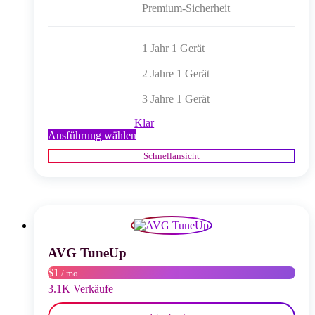
Premium-Sicherheit
1 Jahr 1 Gerät
2 Jahre 1 Gerät
3 Jahre 1 Gerät
Klar
Dieses
Ausführung wählen
Produkt
Schnellansicht
weist
mehrere
Varianten
auf.
Die
Optionen
können
auf
AVG TuneUp
der
$1
/ mo
Produktseite
gewählt
3.1K Verkäufe
werden