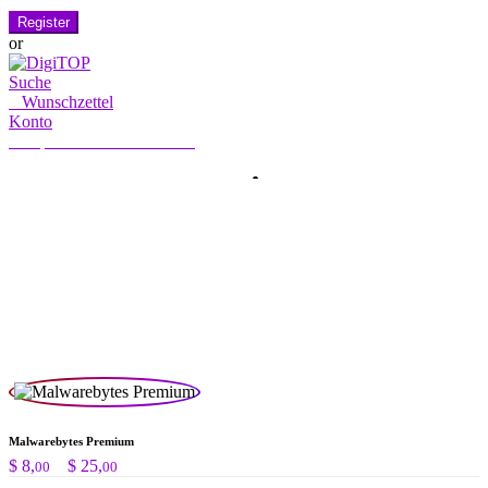
Register
or
Suche
0
Wunschzettel
Konto
Mein Konto
Hallo, Anmelden
HOME
KONTO
ABONNIERUNG
KONTAKT US
Suche
Suche
nach:
Malwarebytes Premium
Preisspanne:
$
8,
–
$
25,
00
00
$ 8,00