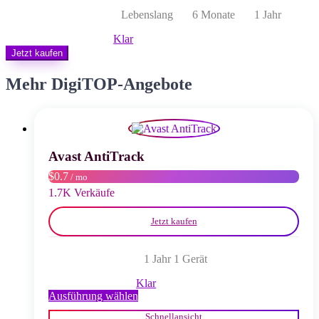
bis
Lebenslang
6 Monate
1 Jahr
$ 25,00
Klar
Jetzt kaufen
Mehr DigiTOP-Angebote
Avast AntiTrack
$0.7
/ mo
1.7K Verkäufe
Jetzt kaufen
1 Jahr 1 Gerät
Klar
Dieses
Ausführung wählen
Produkt
Schnellansicht