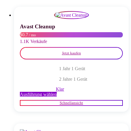
auf.
Die
Optionen
können
auf
Avast Cleanup
der
$0.7
/ mo
Produktseite
gewählt
1.1K Verkäufe
werden
Jetzt kaufen
1 Jahr 1 Gerät
2 Jahre 1 Gerät
Klar
Dieses
Ausführung wählen
Produkt
Schnellansicht
weist
mehrere
Varianten
auf.
Die
Optionen