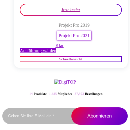
werden
Jetzt kaufen
Projekt Pro 2019
Projekt Pro 2021
Klar
Dieses
Ausführung wählen
Produkt
Schnellansicht
weist
mehrere
Varianten
auf.
Die
Optionen
können
14
Produkte
1,485
Mitglieder
27,973
Bestellungen
auf
der
Produktseite
gewählt
werden