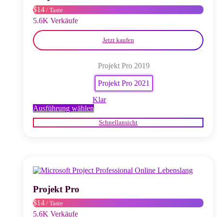
der
$14
/ Taste
Produktseite
gewählt
5.6K Verkäufe
werden
Jetzt kaufen
Projekt Pro 2019
Projekt Pro 2021
Klar
Dieses
Ausführung wählen
Produkt
Schnellansicht
weist
mehrere
Varianten
auf.
Die
Optionen
können
auf
Projekt Pro
der
$14
/ Taste
Produktseite
gewählt
5.6K Verkäufe