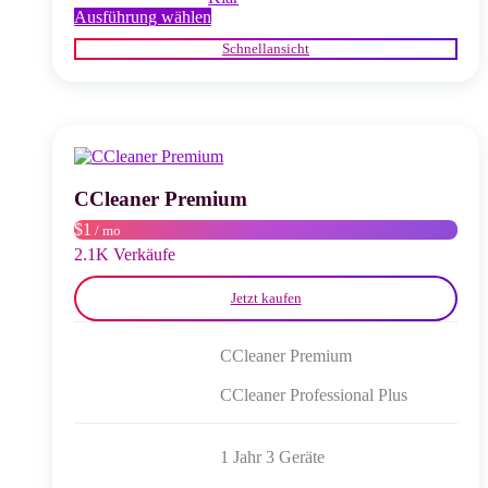
Dieses
Ausführung wählen
Produkt
Schnellansicht
weist
mehrere
Varianten
auf.
Die
Optionen
können
auf
CCleaner Premium
der
$1
/ mo
Produktseite
gewählt
2.1K Verkäufe
werden
Jetzt kaufen
CCleaner Premium
CCleaner Professional Plus
1 Jahr 3 Geräte