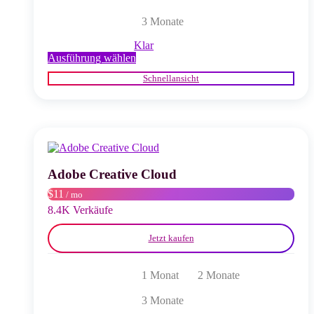
3 Monate
Klar
Dieses
Ausführung wählen
Produkt
Schnellansicht
weist
mehrere
Varianten
auf.
Die
Optionen
können
auf
Adobe Creative Cloud
der
$11
/ mo
Produktseite
gewählt
8.4K Verkäufe
werden
Jetzt kaufen
1 Monat
2 Monate
3 Monate