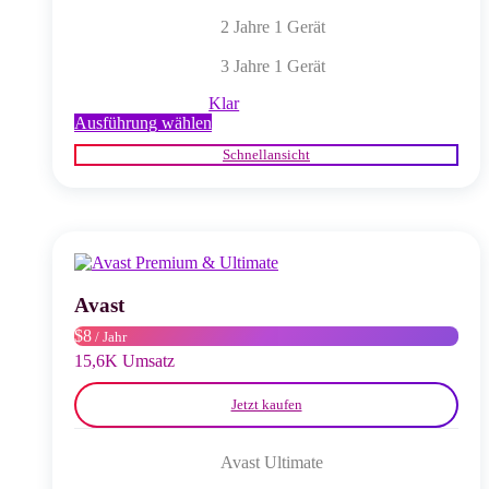
2 Jahre 1 Gerät
3 Jahre 1 Gerät
Klar
Dieses
Ausführung wählen
Produkt
Schnellansicht
weist
mehrere
Varianten
auf.
Die
Optionen
können
auf
Avast
der
$8
/ Jahr
Produktseite
gewählt
15,6K Umsatz
werden
Jetzt kaufen
Avast Ultimate