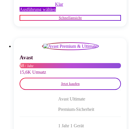
Klar
Dieses
Ausführung wählen
Produkt
Schnellansicht
weist
mehrere
Varianten
auf.
Die
Optionen
können
auf
Avast
der
$8
/ Jahr
Produktseite
gewählt
15,6K Umsatz
werden
Jetzt kaufen
Avast Ultimate
Premium-Sicherheit
1 Jahr 1 Gerät