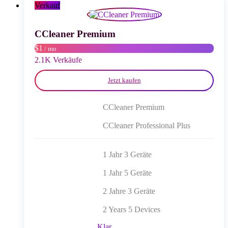
Optionen
Verkauf
können
auf
der
CCleaner Premium
Produktseite
$1
/ mo
gewählt
werden
2.1K Verkäufe
Jetzt kaufen
CCleaner Premium
CCleaner Professional Plus
1 Jahr 3 Geräte
1 Jahr 5 Geräte
2 Jahre 3 Geräte
2 Years 5 Devices
Klar