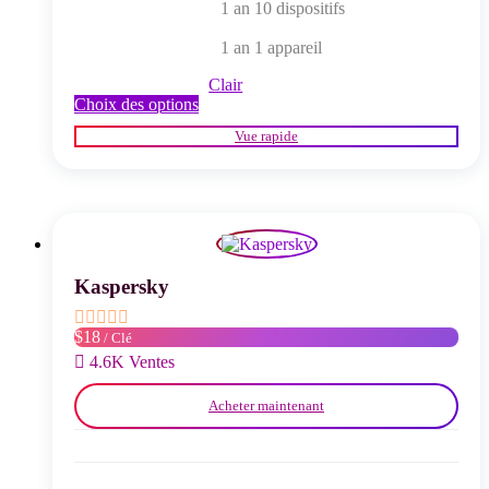
1 an 10 dispositifs
1 an 1 appareil
Clair
Ce
Choix des options
produit
Vue rapide
a
plusieurs
variations.
Les
options
peuvent
être
choisies
Kaspersky
sur
la
$18
/ Clé
page
du
4.6K Ventes
produit
Acheter maintenant