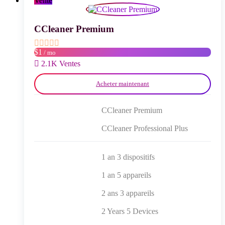
Vente
être
choisies
sur
CCleaner Premium
la
page
$1
/ mo
du
produit
2.1K Ventes
Acheter maintenant
CCleaner Premium
CCleaner Professional Plus
1 an 3 dispositifs
1 an 5 appareils
2 ans 3 appareils
2 Years 5 Devices