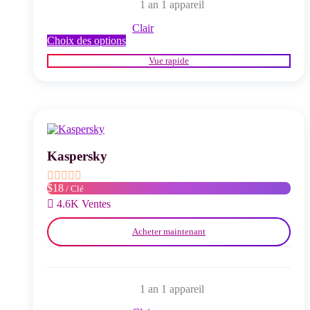
1 an 1 appareil
Clair
Ce
Choix des options
produit
Vue rapide
a
plusieurs
variations.
Les
options
peuvent
être
choisies
Kaspersky
sur
la
$18
/ Clé
page
du
4.6K Ventes
produit
Acheter maintenant
1 an 1 appareil