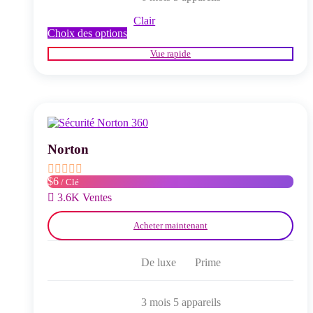
Clair
Ce
Choix des options
produit
Vue rapide
a
plusieurs
variations.
Les
options
peuvent
être
choisies
Norton
sur
la
$6
/ Clé
page
du
3.6K Ventes
produit
Acheter maintenant
De luxe
Prime
3 mois 5 appareils