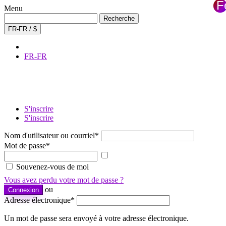
F
Menu
×
Recherche
Recherche
de
FR-FR / $
:
FR-FR
S'inscrire
S'inscrire
Nom d'utilisateur ou courriel
*
Mot de passe
*
Afficher
le
Souvenez-vous de moi
mot
Vous avez perdu votre mot de passe ?
de
ou
Connexion
passe
Adresse électronique
*
Un mot de passe sera envoyé à votre adresse électronique.