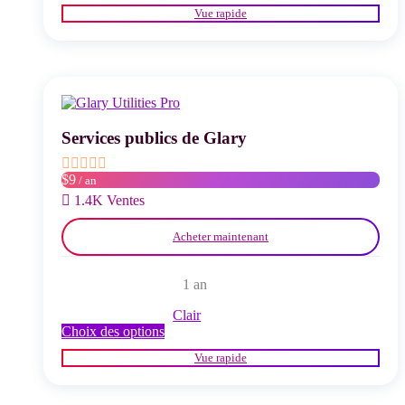
produit
Vue rapide
a
plusieurs
variations.
Les
options
peuvent
être
choisies
Services publics de Glary
sur
la
$9
/ an
page
du
1.4K Ventes
produit
Acheter maintenant
1 an
Clair
Ce
Choix des options
produit
Vue rapide
a
plusieurs
variations.