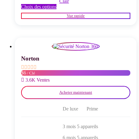
Clair
Ce
Choix des options
produit
Vue rapide
a
plusieurs
variations.
Les
options
peuvent
être
choisies
Norton
sur
la
$6
/ Clé
page
du
3.6K Ventes
produit
Acheter maintenant
De luxe
Prime
3 mois 5 appareils
6 mois 5 appareils