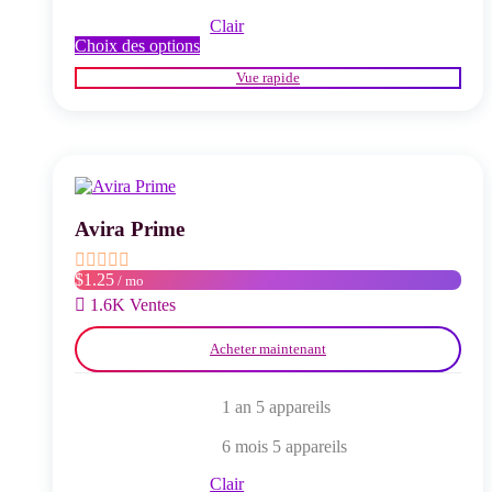
Clair
Ce
Choix des options
produit
Vue rapide
a
plusieurs
variations.
Les
options
peuvent
être
choisies
Avira Prime
sur
la
$1.25
/ mo
page
du
1.6K Ventes
produit
Acheter maintenant
1 an 5 appareils
6 mois 5 appareils
Clair