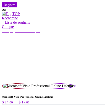
Registre
ou
Recherche
0
Liste de souhaits
Compte
Mon compte
Hello, Sign in
ACCUEIL
COMPTE
ABONNEMENT
CONTACTEZ-NOUS
Recherche
Recherche
de
:
Microsoft Visio Professional Online Lifetime
Plage
$
14,
–
$
17,
00
00
de