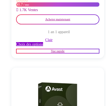
$0.7
/ mo
1.7K Ventes
Acheter maintenant
1 an 1 appareil
Clair
Ce
Choix des options
produit
Vue rapide
a
plusieurs
variations.
Les
options
peuvent
être
choisies
sur
la
page
du
produit