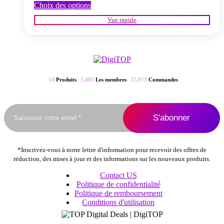
Ce
Choix des options
produit
Vue rapide
a
plusieurs
variations.
Les
options
peuvent
être
14
Produits
1,485
Les membres
27,973
Commandes
choisies
sur
la
page
du
produit
*Inscrivez-vous à notre lettre d'information pour recevoir des offres de
réduction, des mises à jour et des informations sur les nouveaux produits.
Contact US
Politique de confidentialité
Politique de remboursement
Conditions d'utilisation