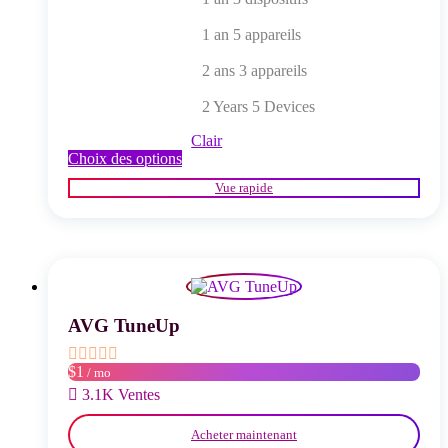
1 an 5 appareils
2 ans 3 appareils
2 Years 5 Devices
Clair
Ce
Choix des options
produit
Vue rapide
a
plusieurs
variations.
Les
options
peuvent
être
choisies
AVG TuneUp
sur
la
$1
/ mo
page
du
3.1K Ventes
produit
Acheter maintenant