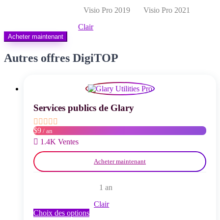
prix :
Visio Pro 2019
Visio Pro 2021
$ 14,00
à
Clair
$ 17,00
Acheter maintenant
Autres offres DigiTOP
Services publics de Glary
$9
/ an
1.4K Ventes
Acheter maintenant
1 an
Clair
Ce
Choix des options