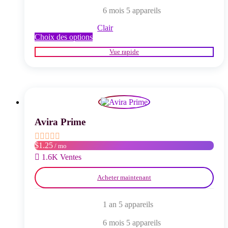
6 mois 5 appareils
Clair
Ce
Choix des options
produit
Vue rapide
a
plusieurs
variations.
Les
options
peuvent
être
choisies
Avira Prime
sur
la
$1.25
/ mo
page
du
1.6K Ventes
produit
Acheter maintenant
1 an 5 appareils
6 mois 5 appareils