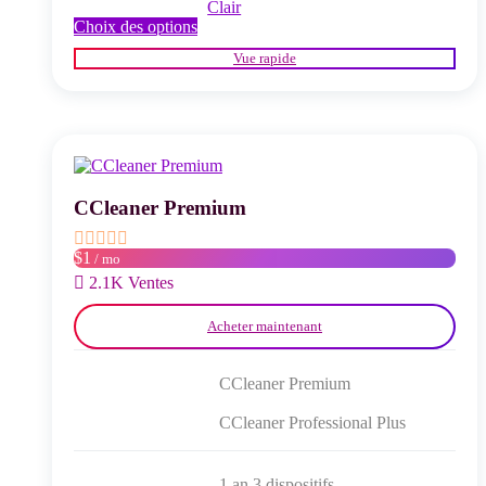
Clair
Ce
Choix des options
produit
Vue rapide
a
plusieurs
variations.
Les
options
peuvent
être
choisies
CCleaner Premium
sur
la
$1
/ mo
page
du
2.1K Ventes
produit
Acheter maintenant
CCleaner Premium
CCleaner Professional Plus
1 an 3 dispositifs