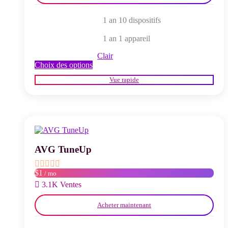
1 an 10 dispositifs
1 an 1 appareil
Clair
Ce
Choix des options
produit
Vue rapide
a
plusieurs
variations.
Les
options
peuvent
être
choisies
AVG TuneUp
sur
la
$1
/ mo
page
du
3.1K Ventes
produit
Acheter maintenant