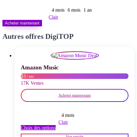
prix :
$ 14,00
4 mois
6 mois
1 an
à
Clair
$ 40,00
Acheter maintenant
Autres offres DigiTOP
Amazon Music
$3
/ mo
17K Ventes
Acheter maintenant
4 mois
Clair
Ce
Choix des options
produit
Vue rapide