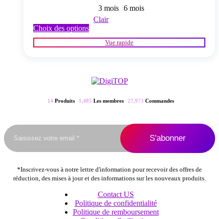
3 mois
6 mois
Clair
Ce
Choix des options
produit
Vue rapide
a
plusieurs
variations.
Les
options
peuvent
être
14
Produits
1,485
Les membres
27,973
Commandes
choisies
sur
la
page
du
produit
*Inscrivez-vous à notre lettre d'information pour recevoir des offres de
réduction, des mises à jour et des informations sur les nouveaux produits.
Contact US
Politique de confidentialité
Politique de remboursement