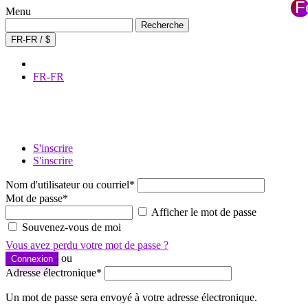
F
Menu
×
Recherche
Recherche
de
FR-FR / $
:
FR-FR
S'inscrire
S'inscrire
Nom d'utilisateur ou courriel
*
Mot de passe
*
Afficher le mot de passe
Souvenez-vous de moi
Vous avez perdu votre mot de passe ?
ou
Connexion
Adresse électronique
*
Un mot de passe sera envoyé à votre adresse électronique.