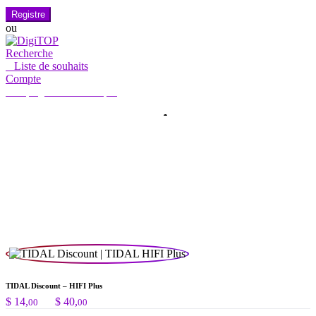
Registre
ou
Recherche
0
Liste de souhaits
Compte
Mon compte
Hello, Sign in
ACCUEIL
COMPTE
ABONNEMENT
CONTACTEZ-NOUS
Recherche
Recherche
de
:
TIDAL Discount – HIFI Plus
Plage
$
14,
–
$
40,
00
00
de