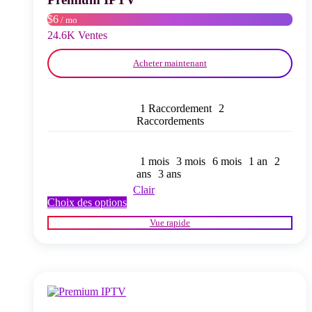
sur
$6
/ mo
la
page
24.6K Ventes
du
produit
Acheter maintenant
1 Raccordement
2
Raccordements
1 mois
3 mois
6 mois
1 an
2
ans
3 ans
Clair
Ce
Choix des options
produit
Vue rapide
a
plusieurs
variations.
Les
options
peuvent
être