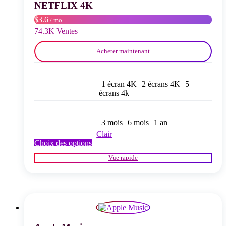
choisies
NETFLIX 4K
sur
$3.6
/ mo
la
page
74.3K Ventes
du
produit
Acheter maintenant
1 écran 4K
2 écrans 4K
5
écrans 4k
3 mois
6 mois
1 an
Clair
Ce
Choix des options
produit
Vue rapide
a
plusieurs
variations.
Les
options
peuvent
être
choisies