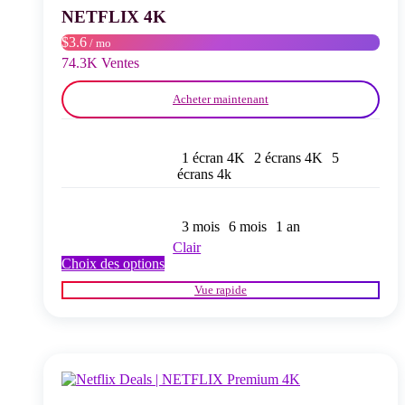
choisies
NETFLIX 4K
sur
$3.6
/ mo
la
page
74.3K Ventes
du
produit
Acheter maintenant
1 écran 4K
2 écrans 4K
5
écrans 4k
3 mois
6 mois
1 an
Clair
Ce
Choix des options
produit
Vue rapide
a
plusieurs
variations.
Les
options
peuvent
être