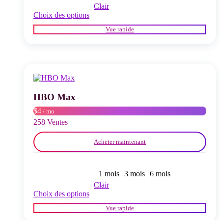
Clair
Ce
Choix des options
produit
Vue rapide
a
plusieurs
variations.
Les
options
peuvent
être
choisies
HBO Max
sur
$4
/ mo
la
page
258 Ventes
du
produit
Acheter maintenant
1 mois
3 mois
6 mois
Clair
Ce
Choix des options
produit
Vue rapide
a
plusieurs