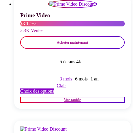
peuvent
être
choisies
Prime Video
sur
$3.1
/ mo
la
page
2.3K Ventes
du
produit
Acheter maintenant
5 écrans 4k
3 mois
6 mois
1 an
Clair
Ce
Choix des options
produit
Vue rapide
a
plusieurs
variations.
Les
options
peuvent