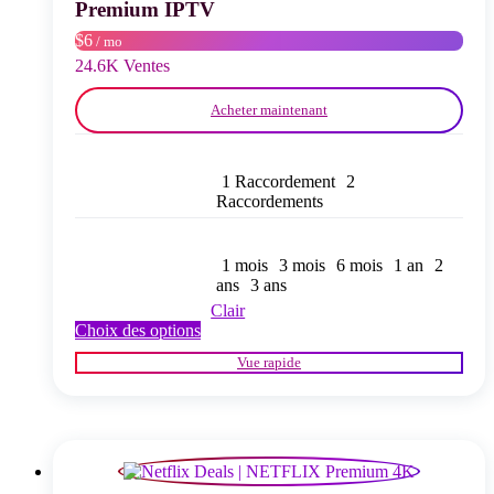
choisies
Premium IPTV
sur
$6
/ mo
la
page
24.6K Ventes
du
produit
Acheter maintenant
1 Raccordement
2
Raccordements
1 mois
3 mois
6 mois
1 an
2
ans
3 ans
Clair
Ce
Choix des options
produit
Vue rapide
a
plusieurs
variations.
Les
options
peuvent
être