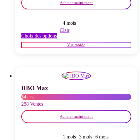
produit
Acheter maintenant
4 mois
Clair
Ce
Choix des options
produit
Vue rapide
a
plusieurs
variations.
Les
options
peuvent
être
choisies
HBO Max
sur
$4
/ mo
la
page
258 Ventes
du
produit
Acheter maintenant
1 mois
3 mois
6 mois