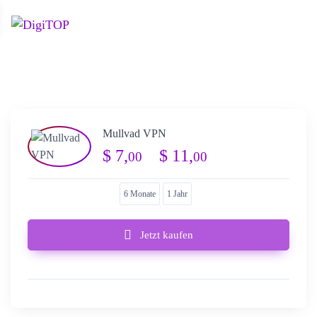
0
Mullvad VPN
Preisspanne: $ 7
$
7,
–
$
11,
00
00
6 Monate
1 Jahr
Jetzt kaufen