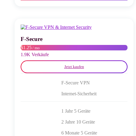
mehrere
Varianten
auf.
Die
Optionen
können
auf
F-Secure
der
$1.25
/ mo
Produktseite
gewählt
1.9K Verkäufe
werden
Jetzt kaufen
F-Secure VPN
Internet-Sicherheit
1 Jahr 5 Geräte
2 Jahre 10 Geräte
6 Monate 5 Geräte