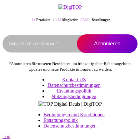
auf.
Die
Optionen
können
14
Produkte
1,485
Mitglieder
27,973
Bestellungen
auf
der
Produktseite
gewählt
werden
*Abonnieren Sie unseren Newsletter, um frühzeitig über Rabattangebote,
Updates und neue Produkte informiert zu werden.
Kontakt US
Datenschutzbestimmungen
Erstattungspolitik
Nutzungsbedingungen
Bedingungen und Konditionen
Erstattungspolitik
Datenschutzbestimmungen
Top