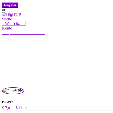
Register
or
Suche
0
Wunschzettel
Konto
Mein Konto
Hallo, Anmelden
HOME
KONTO
ABONNIERUNG
KONTAKT US
Suche
Suche
nach:
PureVPN
Preisspanne:
$
7,
–
$
11,
00
00
$ 7,00