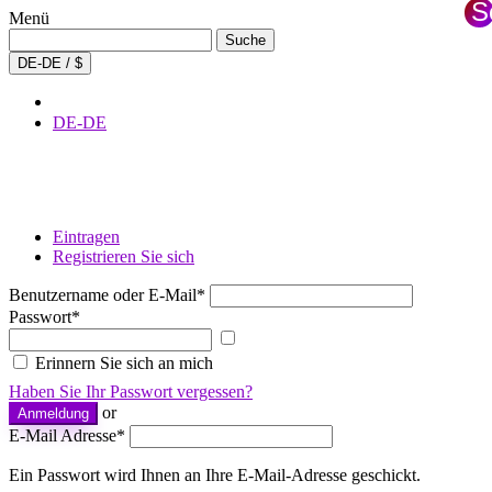
S
Menü
S
Suche
Suche
nach:
×
DE-DE / $
DE-DE
Eintragen
Registrieren Sie sich
Benutzername oder E-Mail
*
Passwort
*
Passwort
anzeigen
Erinnern Sie sich an mich
Haben Sie Ihr Passwort vergessen?
or
Anmeldung
E-Mail Adresse
*
Ein Passwort wird Ihnen an Ihre E-Mail-Adresse geschickt.