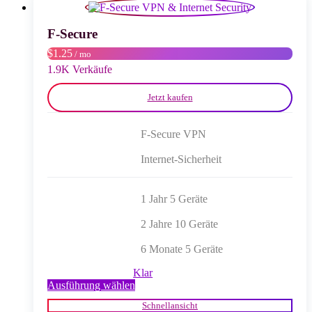
Optionen
können
auf
F-Secure
der
$1.25
/ mo
Produktseite
gewählt
1.9K Verkäufe
werden
Jetzt kaufen
F-Secure VPN
Internet-Sicherheit
1 Jahr 5 Geräte
2 Jahre 10 Geräte
6 Monate 5 Geräte
Klar
Dieses
Ausführung wählen
Produkt
Schnellansicht
weist