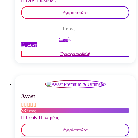
1.4K Πωλήσεις
προϊόντος
Αγοράστε τώρα
1 έτος
Σαφής
Αυτό
Επιλογή
το
Γρήγορη προβολή
προϊόν
έχει
πολλαπλές
παραλλαγές.
Οι
επιλογές
μπορούν
να
Avast
επιλεγούν
στη
$8
/ έτος
σελίδα
του
15.6K Πωλήσεις
προϊόντος
Αγοράστε τώρα