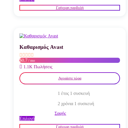
το
Γρήγορη προβολή
προϊόν
έχει
πολλαπλές
παραλλαγές.
Οι
επιλογές
μπορούν
να
Καθαρισμός Avast
επιλεγούν
στη
$0.7
/ mo
σελίδα
του
1.1K Πωλήσεις
προϊόντος
Αγοράστε τώρα
1 έτος 1 συσκευή
2 χρόνια 1 συσκευή
Σαφής
Αυτό
Επιλογή
το
Γρήγορη προβολή