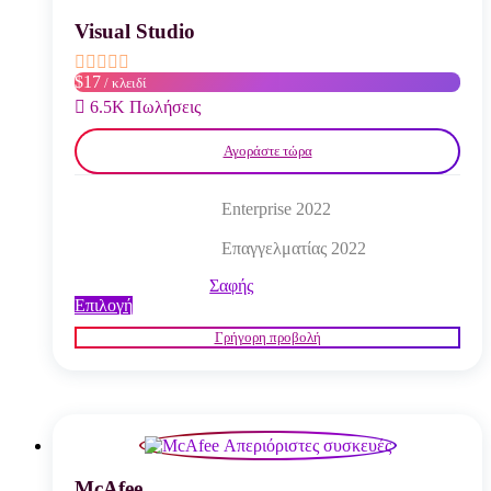
μπορούν
να
Visual Studio
επιλεγούν
στη
$17
/ κλειδί
σελίδα
του
6.5K Πωλήσεις
προϊόντος
Αγοράστε τώρα
Enterprise 2022
Επαγγελματίας 2022
Σαφής
Αυτό
Επιλογή
το
Γρήγορη προβολή
προϊόν
έχει
πολλαπλές
παραλλαγές.
Οι
επιλογές
μπορούν
να
McAfee