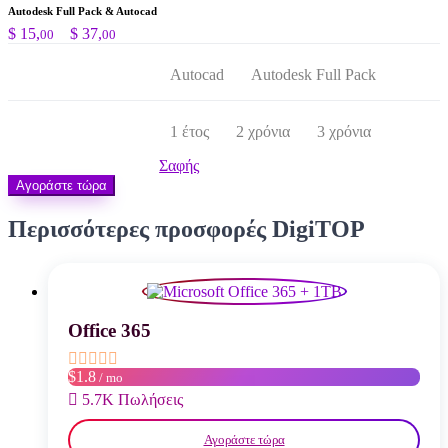
Autodesk Full Pack & Autocad
Price
$
15,
–
$
37,
00
00
range:
$ 15,00
Autocad
Autodesk Full Pack
through
$ 37,00
1 έτος
2 χρόνια
3 χρόνια
Σαφής
Αγοράστε τώρα
Περισσότερες προσφορές DigiTOP
Office 365
$1.8
/ mo
5.7K Πωλήσεις
Αγοράστε τώρα