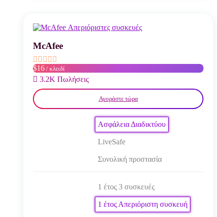
παραλλαγές.
Οι
επιλογές
μπορούν
να
McAfee
επιλεγούν
στη
$16
/ κλειδί
σελίδα
του
3.2K Πωλήσεις
προϊόντος
Αγοράστε τώρα
Ασφάλεια Διαδικτύου
LiveSafe
Συνολική προστασία
1 έτος 3 συσκευές
1 έτος Απεριόριστη συσκευή