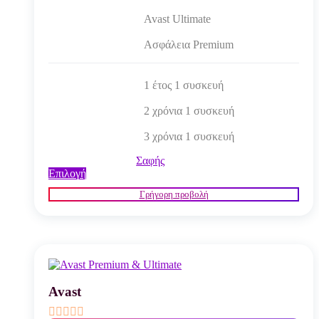
Avast Ultimate
Ασφάλεια Premium
1 έτος 1 συσκευή
2 χρόνια 1 συσκευή
3 χρόνια 1 συσκευή
Σαφής
Αυτό
Επιλογή
το
Γρήγορη προβολή
προϊόν
έχει
πολλαπλές
παραλλαγές.
Οι
επιλογές
μπορούν
να
Avast
επιλεγούν
στη