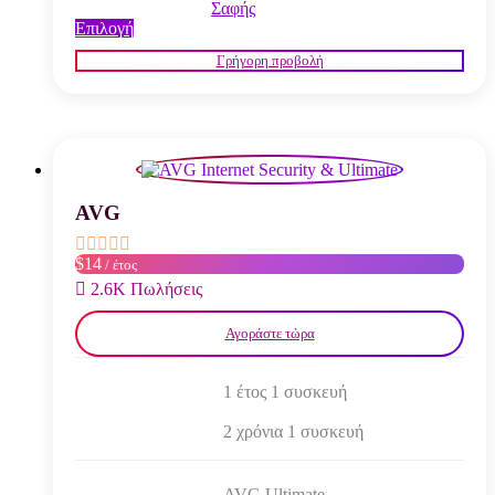
Σαφής
Αυτό
Επιλογή
το
Γρήγορη προβολή
προϊόν
έχει
πολλαπλές
παραλλαγές.
Οι
επιλογές
μπορούν
να
AVG
επιλεγούν
στη
$14
/ έτος
σελίδα
του
2.6K Πωλήσεις
προϊόντος
Αγοράστε τώρα
1 έτος 1 συσκευή
2 χρόνια 1 συσκευή
AVG Ultimate