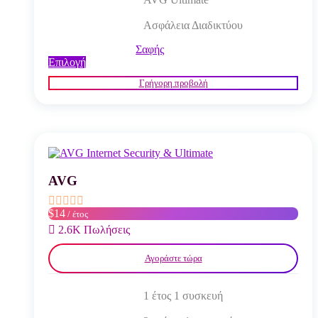
Ασφάλεια Διαδικτύου
Σαφής
Αυτό
Επιλογή
το
Γρήγορη προβολή
προϊόν
έχει
πολλαπλές
παραλλαγές.
Οι
επιλογές
μπορούν
να
AVG
επιλεγούν
στη
$14
/ έτος
σελίδα
του
2.6K Πωλήσεις
προϊόντος
Αγοράστε τώρα
1 έτος 1 συσκευή