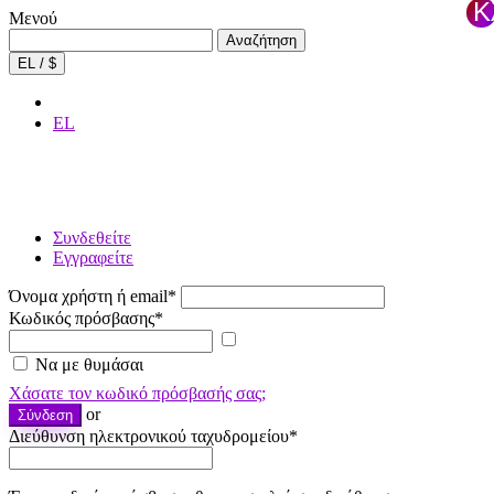
Κ
Μενού
τ
Αναζήτηση
Αναζήτηση
για:
×
EL / $
EL
Συνδεθείτε
Εγγραφείτε
Όνομα χρήστη ή email
*
Κωδικός πρόσβασης
*
Εμφάνιση
κωδικού
Να με θυμάσαι
πρόσβασης
Χάσατε τον κωδικό πρόσβασής σας;
or
Σύνδεση
Διεύθυνση ηλεκτρονικού ταχυδρομείου
*