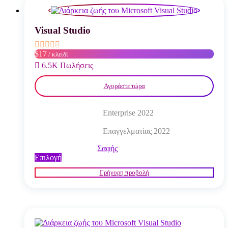
επιλογές
μπορούν
να
Visual Studio
επιλεγούν
στη
$17
/ κλειδί
σελίδα
του
6.5K Πωλήσεις
προϊόντος
Αγοράστε τώρα
Enterprise 2022
Επαγγελματίας 2022
Σαφής
Αυτό
Επιλογή
το
Γρήγορη προβολή
προϊόν
έχει
πολλαπλές
παραλλαγές.
Οι
επιλογές