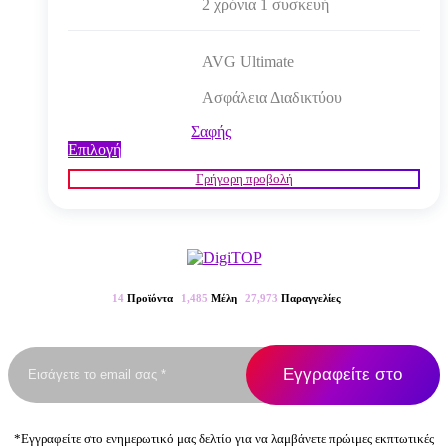
2 χρόνια 1 συσκευή
AVG Ultimate
Ασφάλεια Διαδικτύου
Σαφής
Αυτό
Επιλογή
το
Γρήγορη προβολή
προϊόν
έχει
πολλαπλές
παραλλαγές.
Οι
επιλογές
μπορούν
14
Προϊόντα
1,485
Μέλη
27,973
Παραγγελίες
να
επιλεγούν
στη
σελίδα
του
προϊόντος
*Εγγραφείτε στο ενημερωτικό μας δελτίο για να λαμβάνετε πρώιμες εκπτωτικές