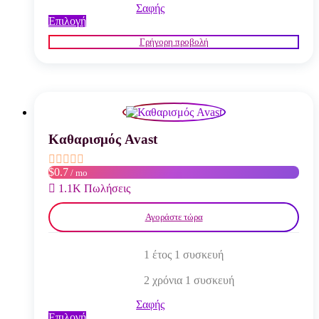
Σαφής
Αυτό
Επιλογή
το
Γρήγορη προβολή
προϊόν
έχει
πολλαπλές
παραλλαγές.
Οι
επιλογές
μπορούν
να
Καθαρισμός Avast
επιλεγούν
στη
$0.7
/ mo
σελίδα
του
1.1K Πωλήσεις
προϊόντος
Αγοράστε τώρα
1 έτος 1 συσκευή
2 χρόνια 1 συσκευή
Σαφής
Αυτό
Επιλογή