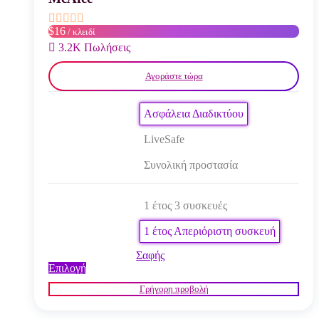
επιλεγούν
στη
$16
/ κλειδί
σελίδα
του
3.2K Πωλήσεις
προϊόντος
Αγοράστε τώρα
Ασφάλεια Διαδικτύου
LiveSafe
Συνολική προστασία
1 έτος 3 συσκευές
1 έτος Απεριόριστη συσκευή
Σαφής
Αυτό
Επιλογή
το
Γρήγορη προβολή
προϊόν
έχει
πολλαπλές