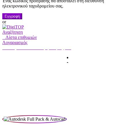
Ένας κωδικός πρόσβασης θα αποσταλεί στη διεύθυνση
ηλεκτρονικού ταχυδρομείου σας.
Εγγραφή
or
Αναζήτηση
0
Λίστα επιθυμιών
Λογαριασμός
Ο λογαριασμός μου
Γεια σας, Συνδεθείτε
HOME
ΛΟΓΑΡΙΑΣΜΟΣ
ΣΥΝΔΡΟΜΗ
ΕΠΙΚΟΙΝΩΝΗΣΤΕ ΜΑΖΙ
ΜΑΣ
Αναζήτηση
Αναζήτηση
για: