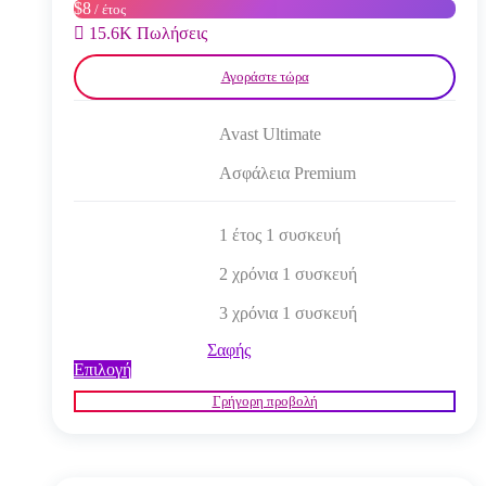
$8
/ έτος
σελίδα
του
15.6K Πωλήσεις
προϊόντος
Αγοράστε τώρα
Avast Ultimate
Ασφάλεια Premium
1 έτος 1 συσκευή
2 χρόνια 1 συσκευή
3 χρόνια 1 συσκευή
Σαφής
Αυτό
Επιλογή
το
Γρήγορη προβολή
προϊόν
έχει
πολλαπλές
παραλλαγές.
Οι