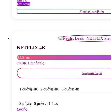
Αυτό
Επιλογή
το
Γρήγορη προβολή
προϊόν
έχει
πολλαπλές
παραλλαγές.
Οι
επιλογές
μπορούν
να
NETFLIX 4K
επιλεγούν
στη
σελίδα
$3.6
/ mo
του
74.3K Πωλήσεις
προϊόντος
Αγοράστε τώρα
1 οθόνη 4K
2 οθόνη 4K
5 οθόνη 4k
3 μήνες
6 μήνες
1 έτος
Σαφής