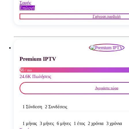
Σαφής
Αυτό
Επιλογή
το
Γρήγορη προβολή
προϊόν
έχει
πολλαπλές
παραλλαγές.
Οι
επιλογές
μπορούν
να
Premium IPTV
επιλεγούν
στη
σελίδα
$6
/ mo
του
24.6K Πωλήσεις
προϊόντος
Αγοράστε τώρα
1 Σύνδεση
2 Συνδέσεις
1 μήνας
3 μήνες
6 μήνες
1 έτος
2 χρόνια
3 χρόνια