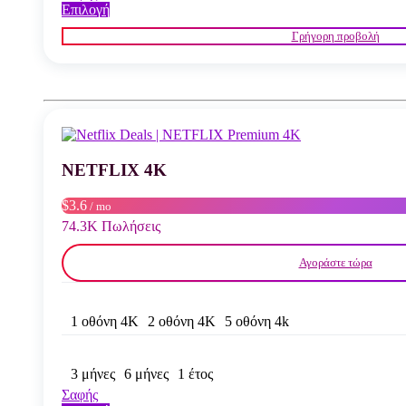
Αυτό
Επιλογή
το
Γρήγορη προβολή
προϊόν
έχει
πολλαπλές
παραλλαγές.
Οι
επιλογές
μπορούν
να
NETFLIX 4K
επιλεγούν
στη
σελίδα
$3.6
/ mo
του
74.3K Πωλήσεις
προϊόντος
Αγοράστε τώρα
1 οθόνη 4K
2 οθόνη 4K
5 οθόνη 4k
3 μήνες
6 μήνες
1 έτος
Σαφής