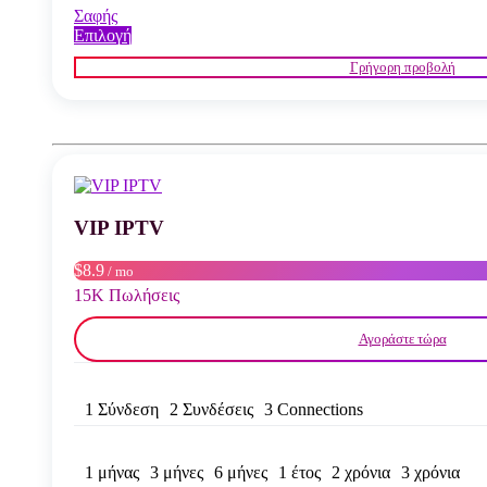
Σαφής
Αυτό
Επιλογή
το
Γρήγορη προβολή
προϊόν
έχει
πολλαπλές
παραλλαγές.
Οι
επιλογές
μπορούν
να
VIP IPTV
επιλεγούν
στη
σελίδα
$8.9
/ mo
του
15K Πωλήσεις
προϊόντος
Αγοράστε τώρα
1 Σύνδεση
2 Συνδέσεις
3 Connections
1 μήνας
3 μήνες
6 μήνες
1 έτος
2 χρόνια
3 χρόνια