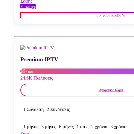
Σαφής
Αυτό
Επιλογή
το
Γρήγορη προβολή
προϊόν
έχει
πολλαπλές
παραλλαγές.
Οι
επιλογές
μπορούν
να
Premium IPTV
επιλεγούν
στη
σελίδα
$6
/ mo
του
24.6K Πωλήσεις
προϊόντος
Αγοράστε τώρα
1 Σύνδεση
2 Συνδέσεις
1 μήνας
3 μήνες
6 μήνες
1 έτος
2 χρόνια
3 χρόνια
Σαφής