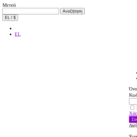
Μενού
Αναζήτηση
Αναζήτηση
για:
EL / $
EL
Όνο
Κωδ
Χάσ
Σύ
Διε
Ένα