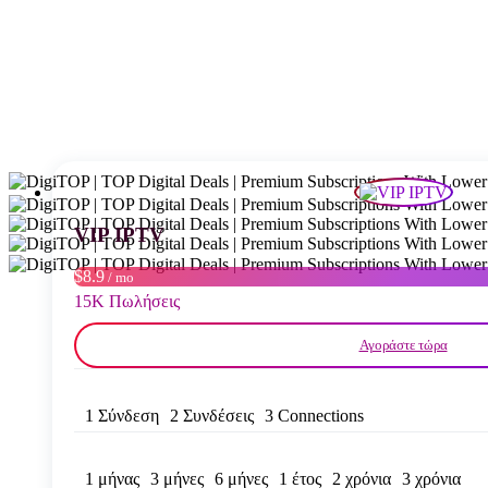
VIP IPTV
$8.9
/ mo
15K Πωλήσεις
Αγοράστε τώρα
1 Σύνδεση
2 Συνδέσεις
3 Connections
1 μήνας
3 μήνες
6 μήνες
1 έτος
2 χρόνια
3 χρόνια