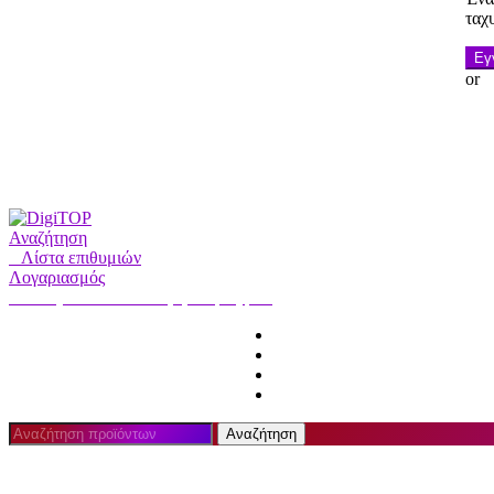
ταχ
Εγ
or
Αναζήτηση
0
Λίστα επιθυμιών
Λογαριασμός
Ο λογαριασμός μου
Γεια σας, Συνδεθείτε
HOME
ΛΟΓΑΡΙΑΣΜΟΣ
ΣΥΝΔΡΟΜΗ
ΕΠΙΚΟΙΝΩΝΗΣΤΕ ΜΑΖΙ Μ
Αναζήτηση
Αναζήτηση
για: