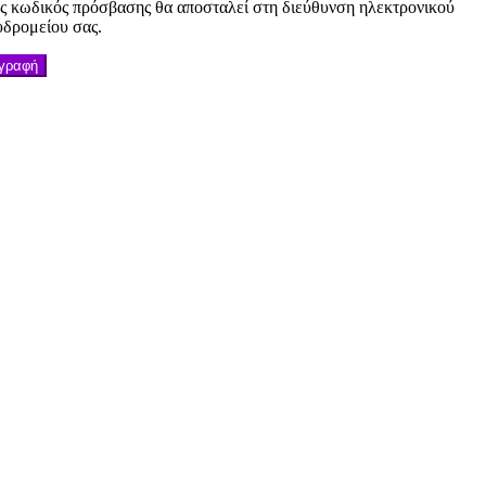
ς κωδικός πρόσβασης θα αποσταλεί στη διεύθυνση ηλεκτρονικού
υδρομείου σας.
γραφή
ΑΣ