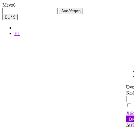
Μενού
Αναζήτηση
Αναζήτηση
για:
EL / $
EL
Όνο
Κωδ
Χάσ
Σύ
Διε