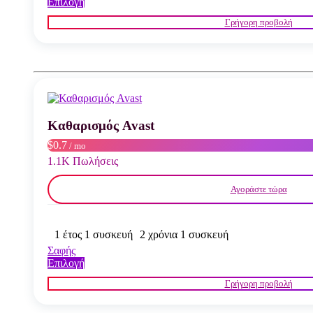
Αυτό
Επιλογή
το
Γρήγορη προβολή
προϊόν
έχει
πολλαπλές
παραλλαγές.
Οι
επιλογές
μπορούν
να
Καθαρισμός Avast
επιλεγούν
στη
$0.7
/ mo
σελίδα
1.1K Πωλήσεις
του
προϊόντος
Αγοράστε τώρα
1 έτος 1 συσκευή
2 χρόνια 1 συσκευή
Σαφής
Αυτό
Επιλογή
το
Γρήγορη προβολή
προϊόν
έχει
πολλαπλές