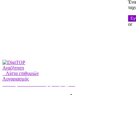
Ένα
ταχ
Εγ
or
Αναζήτηση
0
Λίστα επιθυμιών
Λογαριασμός
Ο λογαριασμός μου
Γεια σας, Συνδεθείτε
HOME
ΛΟΓΑΡΙΑΣΜΟΣ
ΣΥΝΔΡΟΜΗ
ΕΠΙΚΟΙΝΩΝΗΣΤΕ ΜΑΖΙ Μ
Αναζήτηση
Αναζήτηση
για: