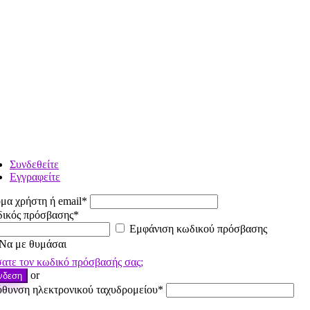
Συνδεθείτε
Εγγραφείτε
μα χρήστη ή email
*
ικός πρόσβασης
*
Εμφάνιση κωδικού πρόσβασης
Να με θυμάσαι
ατε τον κωδικό πρόσβασής σας;
or
νδεση
ύθυνση ηλεκτρονικού ταχυδρομείου
*