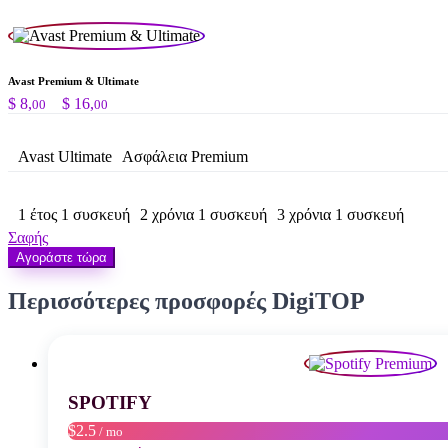
Avast Premium & Ultimate
Price
$
8,
–
$
16,
00
00
range:
$ 8,00
Avast Ultimate
through
Ασφάλεια Premium
$ 16,00
1 έτος 1 συσκευή
2 χρόνια 1 συσκευή
3 χρόνια 1 συσκευή
Σαφής
Αγοράστε τώρα
Περισσότερες προσφορές DigiTOP
SPOTIFY
$2.5
/ mo