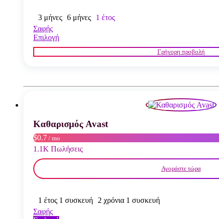
3 μήνες
6 μήνες
1 έτος
Σαφής
Αυτό
Επιλογή
το
Γρήγορη προβολή
προϊόν
έχει
πολλαπλές
παραλλαγές.
Οι
επιλογές
μπορούν
να
Καθαρισμός Avast
επιλεγούν
στη
$0.7
/ mo
σελίδα
1.1K Πωλήσεις
του
προϊόντος
Αγοράστε τώρα
1 έτος 1 συσκευή
2 χρόνια 1 συσκευή
Σαφής