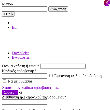
Κ
Μενού
τ
Αναζήτηση
Αναζήτηση
για:
×
EL / $
EL
Συνδεθείτε
Εγγραφείτε
Όνομα χρήστη ή email
*
Κωδικός πρόσβασης
*
Εμφάνιση κωδικού πρόσβασης
Να με θυμάσαι
Χάσατε τον κωδικό πρόσβασής σας;
or
Σύνδεση
Διεύθυνση ηλεκτρονικού ταχυδρομείου
*