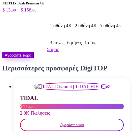
NETFLIX Deals Premium 4K
Price
$
13,
–
$
156,
00
00
range:
$ 13,00
through
1 οθόνη 4K
2 οθόνη 4K
5 οθόνη 4k
$ 156,00
3 μήνες
6 μήνες
1 έτος
Σαφής
Αγοράστε τώρα
Περισσότερες προσφορές DigiTOP
TIDAL
$4
/ mo
2.8K Πωλήσεις
Αγοράστε τώρα