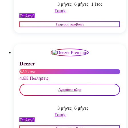
3 μήνες
6 μήνες
1 έτος
Σαφής
Αυτό
Επιλογή
το
Γρήγορη προβολή
προϊόν
έχει
πολλαπλές
παραλλαγές.
Οι
επιλογές
μπορούν
να
Deezer
επιλεγούν
$2.5
/ mo
στη
σελίδα
4.6K Πωλήσεις
του
προϊόντος
Αγοράστε τώρα
3 μήνες
6 μήνες
Σαφής
Αυτό
Επιλογή
το