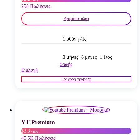
σελίδα
258 Πωλήσεις
του
προϊόντος
Αγοράστε τώρα
1 οθόνη 4K
3 μήνες
6 μήνες
1 έτος
Σαφής
Αυτό
Επιλογή
το
Γρήγορη προβολή
προϊόν
έχει
πολλαπλές
παραλλαγές.
Οι
επιλογές
μπορούν
να
YT Premium
επιλεγούν
$3.3
/ mo
στη
σελίδα
45.5K Πωλήσεις