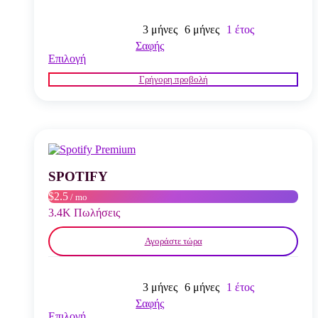
3 μήνες
6 μήνες
1 έτος
Σαφής
Αυτό
Επιλογή
το
Γρήγορη προβολή
προϊόν
έχει
πολλαπλές
παραλλαγές.
Οι
επιλογές
μπορούν
να
SPOTIFY
επιλεγούν
$2.5
/ mo
στη
σελίδα
3.4K Πωλήσεις
του
προϊόντος
Αγοράστε τώρα
3 μήνες
6 μήνες
1 έτος
Σαφής
Αυτό
Επιλογή