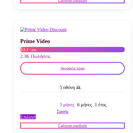
Γρήγορη προβολή
προϊόν
έχει
πολλαπλές
παραλλαγές.
Οι
επιλογές
μπορούν
να
Prime Video
επιλεγούν
$3.1
/ mo
στη
σελίδα
2.3K Πωλήσεις
του
προϊόντος
Αγοράστε τώρα
5 οθόνη 4k
3 μήνες
6 μήνες
1 έτος
Σαφής
Αυτό
Επιλογή
το
Γρήγορη προβολή
προϊόν
έχει