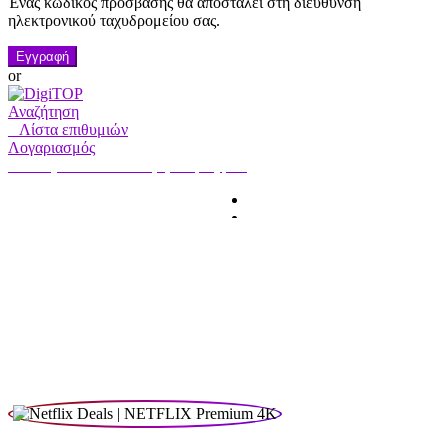
Ένας κωδικός πρόσβασης θα αποσταλεί στη διεύθυνση
ηλεκτρονικού ταχυδρομείου σας.
Εγγραφή
or
Αναζήτηση
0
Λίστα επιθυμιών
Λογαριασμός
Ο λογαριασμός μου
Γεια σας, Συνδεθείτε
HOME
ΛΟΓΑΡΙΑΣΜΟΣ
ΣΥΝΔΡΟΜΗ
ΕΠΙΚΟΙΝΩΝΗΣΤΕ ΜΑΖΙ
ΜΑΣ
Αναζήτηση
Αναζήτηση
για: