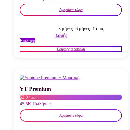
του
προϊόντος
Αγοράστε τώρα
3 μήνες
6 μήνες
1 έτος
Σαφής
Αυτό
Επιλογή
το
Γρήγορη προβολή
προϊόν
έχει
πολλαπλές
παραλλαγές.
Οι
επιλογές
μπορούν
να
YT Premium
επιλεγούν
$3.3
/ mo
στη
σελίδα
45.5K Πωλήσεις
του
προϊόντος
Αγοράστε τώρα