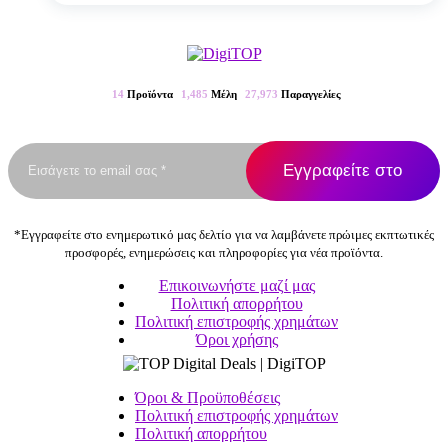
πολλαπλές
παραλλαγές.
Οι
επιλογές
μπορούν
14
Προϊόντα
1,485
Μέλη
27,973
Παραγγελίες
να
επιλεγούν
στη
σελίδα
του
προϊόντος
*Εγγραφείτε στο ενημερωτικό μας δελτίο για να λαμβάνετε πρώιμες εκπτωτικές
προσφορές, ενημερώσεις και πληροφορίες για νέα προϊόντα.
Επικοινωνήστε μαζί μας
Πολιτική απορρήτου
Πολιτική επιστροφής χρημάτων
Όροι χρήσης
Όροι & Προϋποθέσεις
Πολιτική επιστροφής χρημάτων
Πολιτική απορρήτου