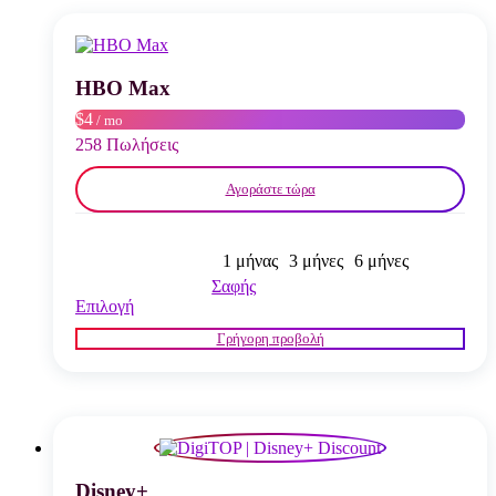
παραλλαγές.
Οι
επιλογές
μπορούν
να
HBO Max
επιλεγούν
$4
/ mo
στη
σελίδα
258 Πωλήσεις
του
προϊόντος
Αγοράστε τώρα
1 μήνας
3 μήνες
6 μήνες
Σαφής
Αυτό
Επιλογή
το
Γρήγορη προβολή
προϊόν
έχει
πολλαπλές
παραλλαγές.
Οι
επιλογές
μπορούν
να
Disney+