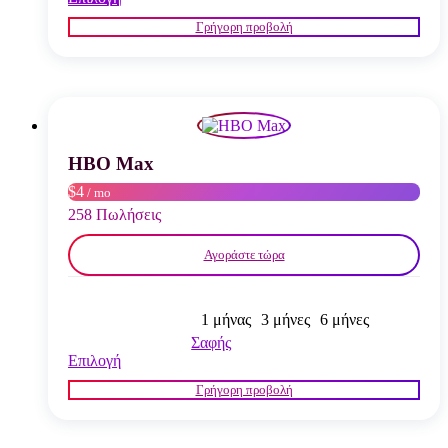
το
Γρήγορη προβολή
προϊόν
έχει
πολλαπλές
παραλλαγές.
Οι
επιλογές
μπορούν
να
HBO Max
επιλεγούν
$4
/ mo
στη
σελίδα
258 Πωλήσεις
του
προϊόντος
Αγοράστε τώρα
1 μήνας
3 μήνες
6 μήνες
Σαφής
Αυτό
Επιλογή
το
Γρήγορη προβολή
προϊόν
έχει
πολλαπλές