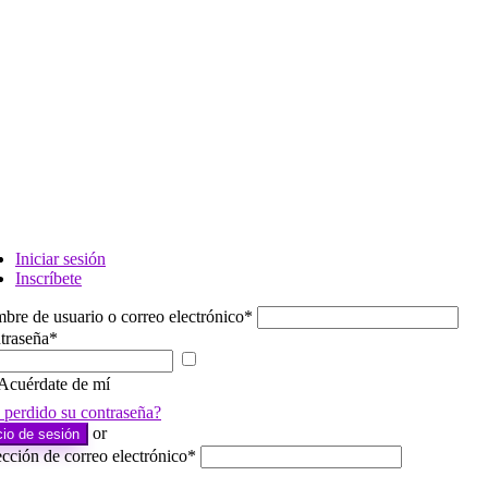
Iniciar sesión
Inscríbete
bre de usuario o correo electrónico
*
traseña
*
Mostrar
contraseña
Acuérdate de mí
 perdido su contraseña?
or
cio de sesión
cción de correo electrónico
*