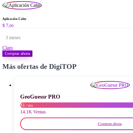
Aplicación Calm
$
7,
00
3 meses
Claro
Comprar ahora
Más ofertas de DigiTOP
GeoGuessr PRO
$1
/ mo
14.1K Ventas
Comprar ahora