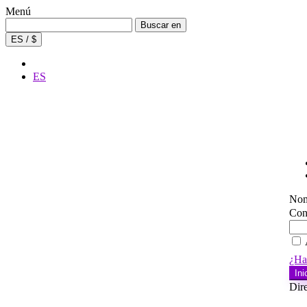
Menú
Buscar:
Buscar en
ES / $
ES
Nom
Con
¿Ha
Ini
Dire