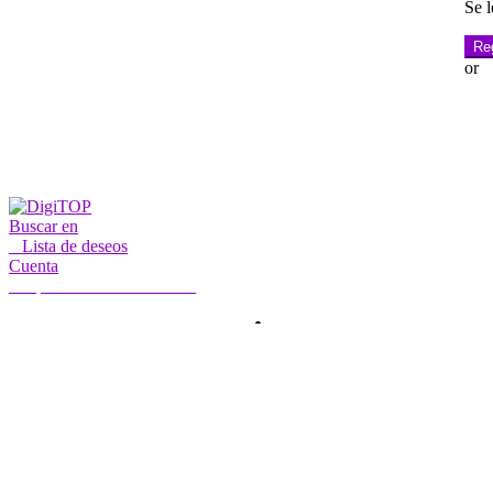
Se l
Re
or
Buscar en
0
Lista de deseos
Cuenta
Mi cuenta
Hola, Iniciar sesión
INICIO
CUENTA
SUSCRIPCIÓN
CONTACTO
Buscar:
Buscar en