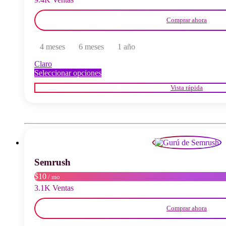
del
producto
Comprar ahora
4 meses
6 meses
1 año
Claro
Este
Seleccionar opciones
producto
Vista rápida
tiene
múltiples
variantes.
Las
opciones
se
pueden
elegir
Semrush
en
la
$10
/ mo
página
3.1K Ventas
del
producto
Comprar ahora