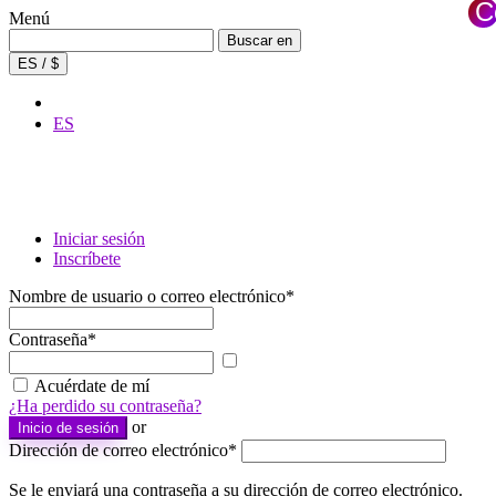
C
Menú
×
Buscar:
Buscar en
ES / $
ES
Iniciar sesión
Inscríbete
Nombre de usuario o correo electrónico
*
Contraseña
*
Mostrar
contraseña
Acuérdate de mí
¿Ha perdido su contraseña?
or
Inicio de sesión
Dirección de correo electrónico
*
Se le enviará una contraseña a su dirección de correo electrónico.