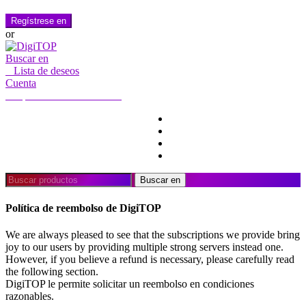
Regístrese en
or
Buscar en
0
Lista de deseos
Cuenta
Mi cuenta
Hola, Iniciar sesión
INICIO
CUENTA
SUSCRIPCIÓN
CONTACTO
Buscar:
Buscar en
Política de reembolso de DigiTOP
We are always pleased to see that the subscriptions we provide bring
joy to our users by providing multiple strong servers instead one.
However, if you believe a refund is necessary, please carefully read
the following section.
DigiTOP le permite solicitar un reembolso en condiciones
razonables.