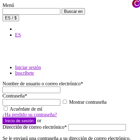
C
Menú
×
Buscar:
Buscar en
ES / $
ES
Iniciar sesión
Inscríbete
Nombre de usuario o correo electrónico
*
Contraseña
*
Mostrar contraseña
Acuérdate de mí
¿Ha perdido su contraseña?
or
Inicio de sesión
Dirección de correo electrónico
*
Se le enviará una contraseña a su dirección de correo electrónico.