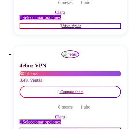
6 meses
1 año
Claro
Este
Seleccionar opciones
producto
Vista rápida
tiene
múltiples
variantes.
Las
opciones
se
pueden
elegir
4ebur VPN
en
$0.91
/ mo
la
página
3.4K Ventas
del
producto
Comprar ahora
6 meses
1 año
Claro
Este
Seleccionar opciones
producto