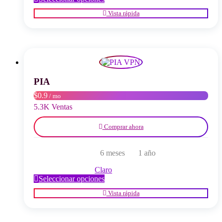
producto
Vista rápida
tiene
múltiples
variantes.
Las
opciones
se
pueden
elegir
PIA
en
$0.9
/ mo
la
página
5.3K Ventas
del
producto
Comprar ahora
6 meses
1 año
Claro
Este
Seleccionar opciones
producto
Vista rápida
tiene
múltiples
variantes.