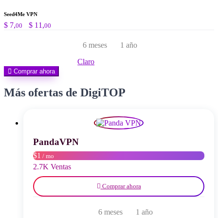
Seed4Me VPN
Rango
$
7,
-
$
11,
00
00
de
precios:
6 meses
1 año
desde
$ 7,00
Claro
hasta
Comprar ahora
$ 11,00
Más ofertas de DigiTOP
PandaVPN
$1
/ mo
2.7K Ventas
Comprar ahora
6 meses
1 año