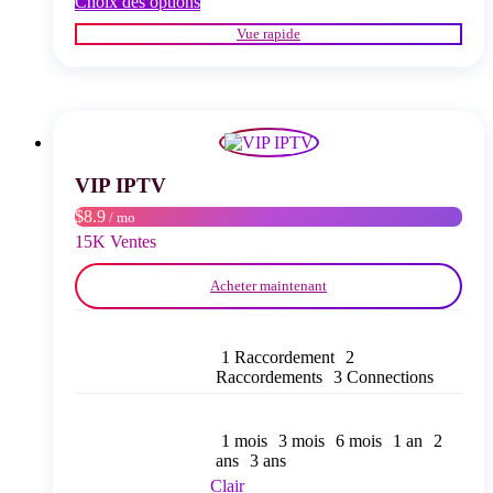
Ce
Choix des options
produit
Vue rapide
a
plusieurs
variations.
Les
options
peuvent
être
choisies
VIP IPTV
sur
$8.9
/ mo
la
page
15K Ventes
du
produit
Acheter maintenant
1 Raccordement
2
Raccordements
3 Connections
1 mois
3 mois
6 mois
1 an
2
ans
3 ans
Clair