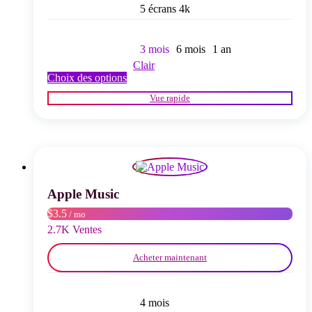
5 écrans 4k
3 mois
6 mois
1 an
Clair
Ce
Choix des options
produit
Vue rapide
a
plusieurs
variations.
Les
options
peuvent
être
choisies
Apple Music
sur
$3.5
/ mo
la
page
2.7K Ventes
du
produit
Acheter maintenant
4 mois