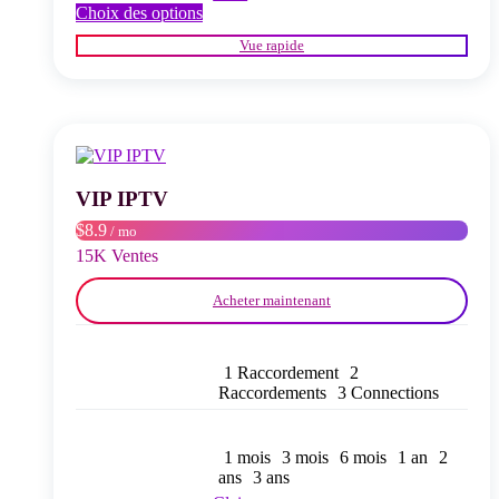
Ce
Choix des options
produit
Vue rapide
a
plusieurs
variations.
Les
options
peuvent
être
choisies
VIP IPTV
sur
$8.9
/ mo
la
page
15K Ventes
du
produit
Acheter maintenant
1 Raccordement
2
Raccordements
3 Connections
1 mois
3 mois
6 mois
1 an
2
ans
3 ans