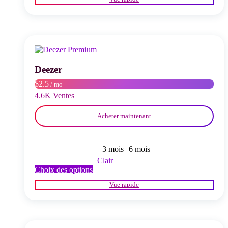
a
plusieurs
variations.
Les
options
peuvent
être
choisies
Deezer
sur
$2.5
/ mo
la
page
4.6K Ventes
du
produit
Acheter maintenant
3 mois
6 mois
Clair
Ce
Choix des options
produit
Vue rapide
a
plusieurs
variations.
Les
options