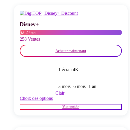
Les
options
peuvent
être
choisies
Disney+
sur
$2.2
/ mo
la
page
258 Ventes
du
produit
Acheter maintenant
1 écran 4K
3 mois
6 mois
1 an
Clair
Ce
Choix des options
produit
Vue rapide
a
plusieurs
variations.
Les
options