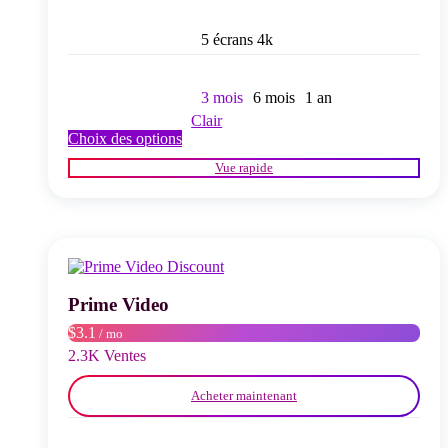
5 écrans 4k
3 mois
6 mois
1 an
Clair
Ce
Choix des options
produit
Vue rapide
a
plusieurs
variations.
Les
options
peuvent
être
choisies
Prime Video
sur
$3.1
/ mo
la
page
2.3K Ventes
du
produit
Acheter maintenant