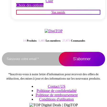
Clair
Ce
Choix des options
produit
Vue rapide
a
plusieurs
variations.
Les
options
peuvent
être
14
Produits
1,485
Les membres
27,973
Commandes
choisies
sur
la
page
du
produit
*Inscrivez-vous à notre lettre d'information pour recevoir des offres de
réduction, des mises à jour et des informations sur les nouveaux produits.
Contact US
Politique de confidentialité
Politique de remboursement
Conditions d'utilisation