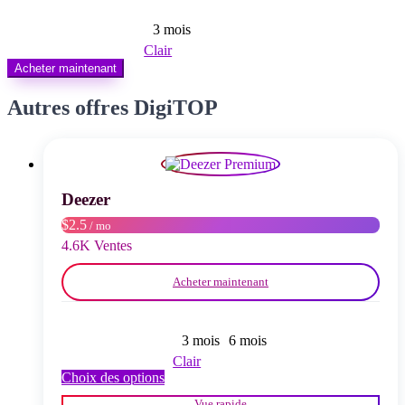
3 mois
Clair
Acheter maintenant
Autres offres DigiTOP
Deezer
$2.5
/ mo
4.6K Ventes
Acheter maintenant
3 mois
6 mois
Clair
Ce
Choix des options
produit
Vue rapide