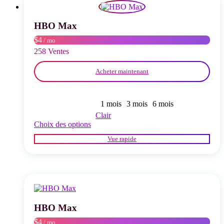
peuvent
être
choisies
HBO Max
sur
$4
/ mo
la
page
258 Ventes
du
produit
Acheter maintenant
1 mois
3 mois
6 mois
Clair
Ce
Choix des options
produit
Vue rapide
a
plusieurs
variations.
Les
options
peuvent
être
choisies
HBO Max
sur
$4
/ mo
la