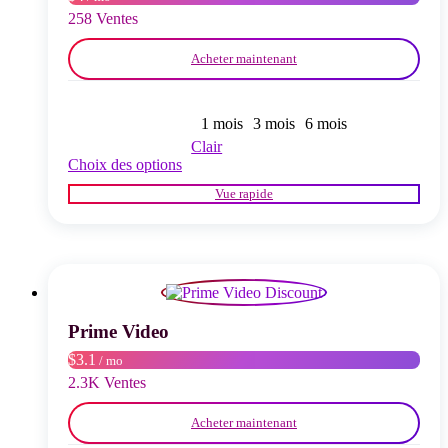
page
258 Ventes
du
produit
Acheter maintenant
1 mois
3 mois
6 mois
Clair
Ce
Choix des options
produit
Vue rapide
a
plusieurs
variations.
Les
options
peuvent
être
choisies
Prime Video
sur
$3.1
/ mo
la
page
2.3K Ventes
du
produit
Acheter maintenant