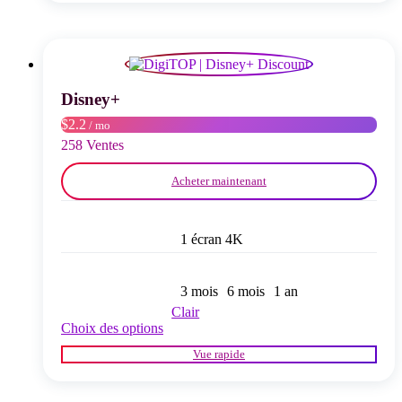
variations.
Les
options
peuvent
être
choisies
Disney+
sur
$2.2
/ mo
la
page
258 Ventes
du
produit
Acheter maintenant
1 écran 4K
3 mois
6 mois
1 an
Clair
Ce
Choix des options
produit
Vue rapide
a
plusieurs
variations.