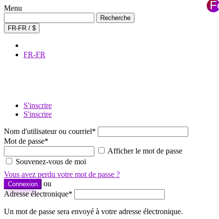
F
Menu
×
Recherche
Recherche
de
FR-FR / $
:
FR-FR
S'inscrire
S'inscrire
Nom d'utilisateur ou courriel
*
Mot de passe
*
Afficher le mot de passe
Souvenez-vous de moi
Vous avez perdu votre mot de passe ?
ou
Connexion
Adresse électronique
*
Un mot de passe sera envoyé à votre adresse électronique.