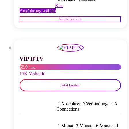
Klar
Dieses
Ausführung wählen
Produkt
Schnellansicht
weist
mehrere
Varianten
auf.
Die
Optionen
können
auf
VIP IPTV
der
$8.9
/ mo
Produktseite
gewählt
15K Verkäufe
werden
Jetzt kaufen
1 Anschluss
2 Verbindungen
3
Connections
1 Monat
3 Monate
6 Monate
1