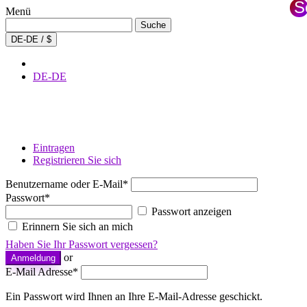
S
Menü
S
Suche
Suche
nach:
×
DE-DE / $
DE-DE
Eintragen
Registrieren Sie sich
Benutzername oder E-Mail
*
Passwort
*
Passwort anzeigen
Erinnern Sie sich an mich
Haben Sie Ihr Passwort vergessen?
or
Anmeldung
E-Mail Adresse
*
Ein Passwort wird Ihnen an Ihre E-Mail-Adresse geschickt.