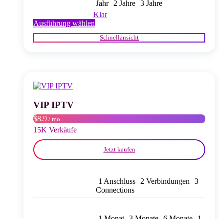
Jahr
2 Jahre
3 Jahre
Klar
Dieses
Ausführung wählen
Produkt
Schnellansicht
weist
mehrere
Varianten
auf.
Die
Optionen
können
auf
VIP IPTV
der
$8.9
/ mo
Produktseite
gewählt
15K Verkäufe
werden
Jetzt kaufen
1 Anschluss
2 Verbindungen
3
Connections
1 Monat
3 Monate
6 Monate
1