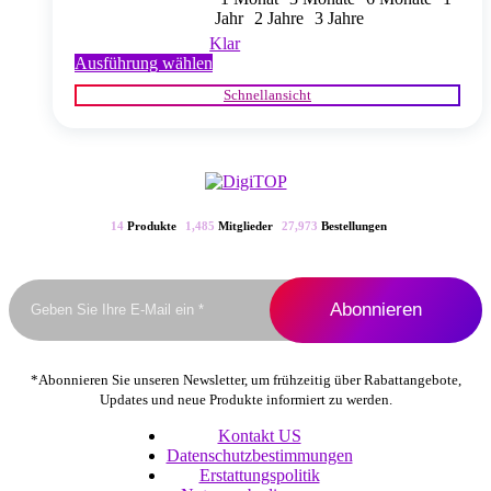
Jahr
2 Jahre
3 Jahre
Klar
Dieses
Ausführung wählen
Produkt
Schnellansicht
weist
mehrere
Varianten
auf.
Die
Optionen
können
14
Produkte
1,485
Mitglieder
27,973
Bestellungen
auf
der
Produktseite
gewählt
werden
*Abonnieren Sie unseren Newsletter, um frühzeitig über Rabattangebote,
Updates und neue Produkte informiert zu werden.
Kontakt US
Datenschutzbestimmungen
Erstattungspolitik