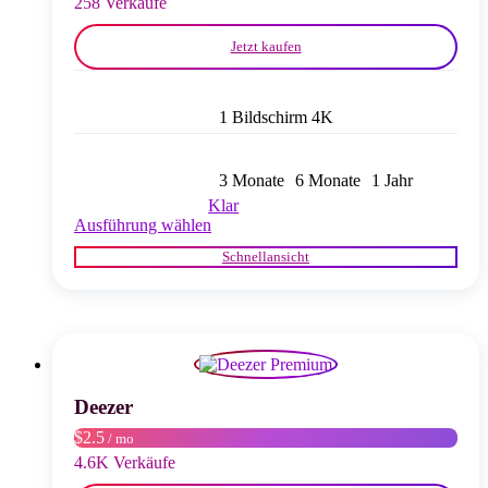
258 Verkäufe
werden
Jetzt kaufen
1 Bildschirm 4K
3 Monate
6 Monate
1 Jahr
Klar
Dieses
Ausführung wählen
Produkt
Schnellansicht
weist
mehrere
Varianten
auf.
Die
Optionen
können
auf
Deezer
der
$2.5
/ mo
Produktseite
gewählt
4.6K Verkäufe
werden