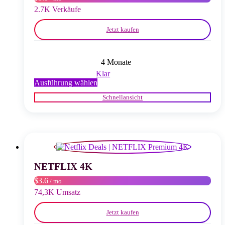
gewählt
2.7K Verkäufe
werden
Jetzt kaufen
4 Monate
Klar
Dieses
Ausführung wählen
Produkt
Schnellansicht
weist
mehrere
Varianten
auf.
Die
Optionen
können
auf
NETFLIX 4K
der
$3.6
/ mo
Produktseite
gewählt
74,3K Umsatz
werden
Jetzt kaufen