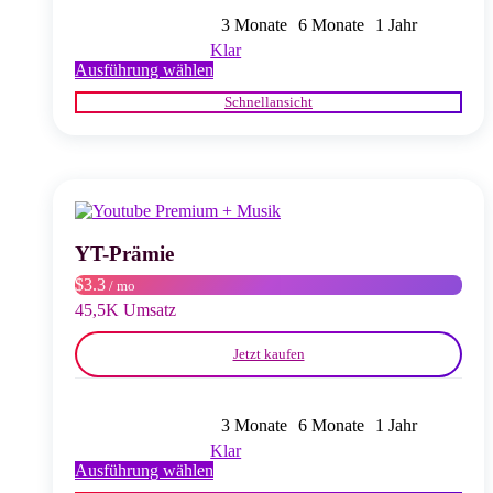
3 Monate
6 Monate
1 Jahr
Klar
Dieses
Ausführung wählen
Produkt
Schnellansicht
weist
mehrere
Varianten
auf.
Die
Optionen
können
auf
YT-Prämie
der
$3.3
/ mo
Produktseite
gewählt
45,5K Umsatz
werden
Jetzt kaufen
3 Monate
6 Monate
1 Jahr
Klar
Dieses
Ausführung wählen
Produkt