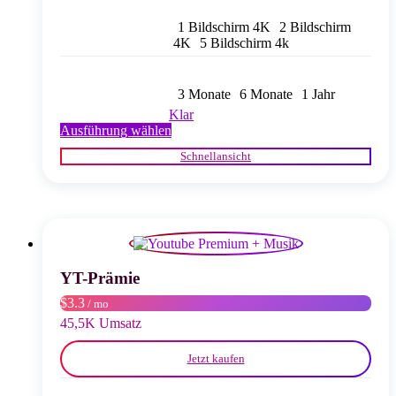
1 Bildschirm 4K
2 Bildschirm
4K
5 Bildschirm 4k
3 Monate
6 Monate
1 Jahr
Klar
Dieses
Ausführung wählen
Produkt
Schnellansicht
weist
mehrere
Varianten
auf.
Die
Optionen
können
auf
YT-Prämie
der
$3.3
/ mo
Produktseite
gewählt
45,5K Umsatz
werden
Jetzt kaufen