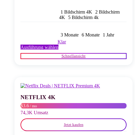
1 Bildschirm 4K
2 Bildschirm
4K
5 Bildschirm 4k
3 Monate
6 Monate
1 Jahr
Klar
Dieses
Ausführung wählen
Produkt
Schnellansicht
weist
mehrere
Varianten
auf.
Die
Optionen
können
auf
NETFLIX 4K
der
$3.6
/ mo
Produktseite
gewählt
74,3K Umsatz
werden
Jetzt kaufen