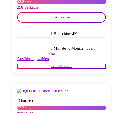
$2.2
/ mo
Produktseite
gewählt
258 Verkäufe
werden
Jetzt kaufen
1 Bildschirm 4K
3 Monate
6 Monate
1 Jahr
Klar
Dieses
Ausführung wählen
Produkt
Schnellansicht
weist
mehrere
Varianten
auf.
Die
Optionen
können
auf
Disney+
der
$2.2
/ mo
Produktseite
gewählt