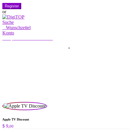
Register
or
Suche
0
Wunschzettel
Konto
Mein Konto
Hallo, Anmelden
HOME
KONTO
ABONNIERUNG
KONTAKT US
Suche
Suche
nach:
Apple TV Discount
$
9,
00