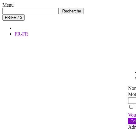
Menu
Recherche
Recherche
de
FR-FR / $
:
FR-FR
Nom 
Mot
Vou
Co
Adr