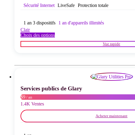
Sécurité Internet
LiveSafe
Protection totale
1 an 3 dispositifs
1 an d'appareils illimités
Clair
Ce
Choix des options
produit
Vue rapide
a
plusieurs
variations.
Les
options
peuvent
être
choisies
Services publics de Glary
sur
la
$9
/ an
page
1.4K Ventes
du
produit
Acheter maintenant