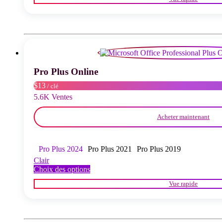
a
plusieurs
variations.
Les
options
peuvent
être
choisies
Pro Plus Online
sur
la
$13
/ clé
page
5.6K Ventes
du
produit
Acheter maintenant
Pro Plus 2024
Pro Plus 2021
Pro Plus 2019
Clair
Ce
Choix des options
produit
Vue rapide
a
plusieurs
variations.
Les