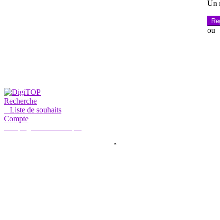
Un m
Reg
ou
Recherche
0
Liste de souhaits
Compte
Mon compte
Hello, Sign in
ACCUEIL
COMPTE
ABONNEMENT
CONTACTEZ-NOUS
Recherche
Recherche
de
: