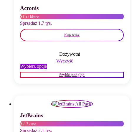
na
stronie
Acronis
produktu
$15
/ klucz
Sprzedaż 1,7 tys.
Kup teraz
Dożywotni
Wyczyść
Ten
Wybierz opcje
produkt
Szybki podgląd
ma
wiele
wariantów.
Opcje
można
wybrać
na
stronie
JetBrains
produktu
$2.3
/ mo
Sprzedaż 2,1 tys.