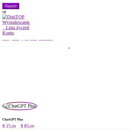
Rejestr
or
Wyszukiwanie
0
Lista życzeń
Konto
Moje konto
Witaj, zaloguj się
DOM
KONTO
SUBSKRYPCJA
KONTAKT
Wyszukaj:
Wyszukiwanie
ChatGPT Plus
Zakres
$
15,
–
$
85,
00
00
cen: