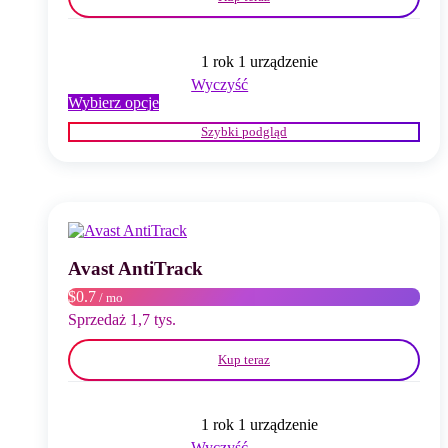
1 rok 1 urządzenie
Wyczyść
Ten
Wybierz opcje
produkt
Szybki podgląd
ma
wiele
wariantów.
Opcje
można
wybrać
na
stronie
Avast AntiTrack
produktu
$0.7
/ mo
Sprzedaż 1,7 tys.
Kup teraz
1 rok 1 urządzenie
Wyczyść