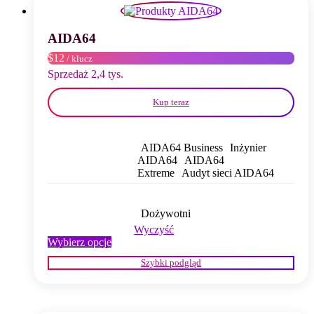
wybrać
na
stronie
AIDA64
produktu
$12
/ klucz
Sprzedaż 2,4 tys.
Kup teraz
AIDA64 Business
Inżynier
AIDA64
AIDA64
Extreme
Audyt sieci AIDA64
Dożywotni
Wyczyść
Ten
Wybierz opcje
produkt
Szybki podgląd
ma
wiele
wariantów.
Opcje