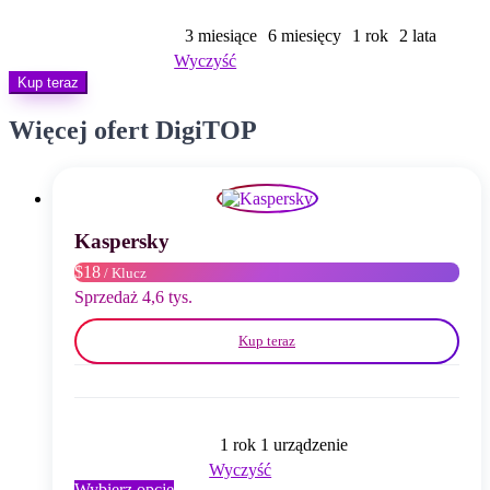
od
$ 15,00
3 miesiące
6 miesięcy
1 rok
2 lata
do
Wyczyść
$ 85,00
Kup teraz
Więcej ofert DigiTOP
Kaspersky
$18
/ Klucz
Sprzedaż 4,6 tys.
Kup teraz
1 rok 1 urządzenie
Wyczyść
Ten
Wybierz opcje