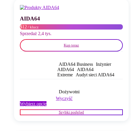
można
wybrać
na
stronie
AIDA64
produktu
$12
/ klucz
Sprzedaż 2,4 tys.
Kup teraz
AIDA64 Business
Inżynier
AIDA64
AIDA64
Extreme
Audyt sieci AIDA64
Dożywotni
Wyczyść
Ten
Wybierz opcje
produkt
Szybki podgląd
ma
wiele
wariantów.
Opcje