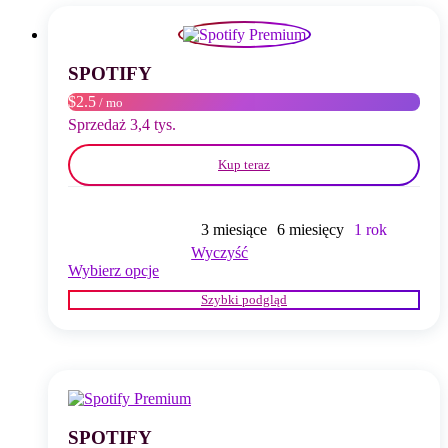
można
wybrać
na
stronie
SPOTIFY
produktu
$2.5
/ mo
Sprzedaż 3,4 tys.
Kup teraz
3 miesiące
6 miesięcy
1 rok
Wyczyść
Ten
Wybierz opcje
produkt
Szybki podgląd
ma
wiele
wariantów.
Opcje
można
wybrać
na
stronie
SPOTIFY