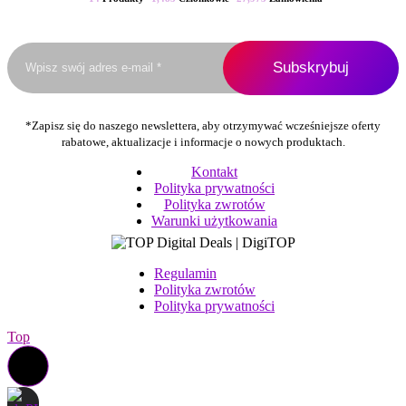
stronie
produktu
*Zapisz się do naszego newslettera, aby otrzymywać wcześniejsze oferty
rabatowe, aktualizacje i informacje o nowych produktach.
Kontakt
Polityka prywatności
Polityka zwrotów
Warunki użytkowania
Regulamin
Polityka zwrotów
Polityka prywatności
Top