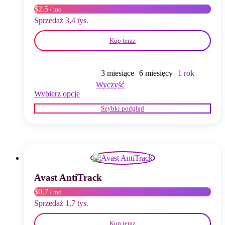
produktu
$2.5
/ mo
Sprzedaż 3,4 tys.
Kup teraz
3 miesiące
6 miesięcy
1 rok
Wyczyść
Ten
Wybierz opcje
produkt
Szybki podgląd
ma
wiele
wariantów.
Opcje
można
wybrać
na
stronie
Avast AntiTrack
produktu
$0.7
/ mo
Sprzedaż 1,7 tys.
Kup teraz