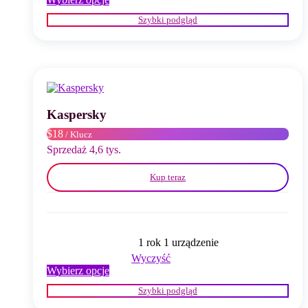
produkt
Szybki podgląd
ma
wiele
wariantów.
Opcje
można
wybrać
na
stronie
Kaspersky
produktu
$18
/ Klucz
Sprzedaż 4,6 tys.
Kup teraz
1 rok 1 urządzenie
Wyczyść
Ten
Wybierz opcje
produkt
Szybki podgląd
ma
wiele