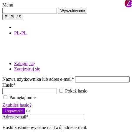
Z
Menu
×
Wyszukaj:
Wyszukiwanie
PL-PL / $
PL-PL
Zaloguj się
Zarejestruj się
Nazwa użytkownika lub adres e-mail
*
Hasło
*
Pokaż hasło
Pamiętaj mnie
Zgubiłeś hasło?
or
Logowanie
Adres e-mail
*
Hasło zostanie wysłane na Twój adres e-mail.