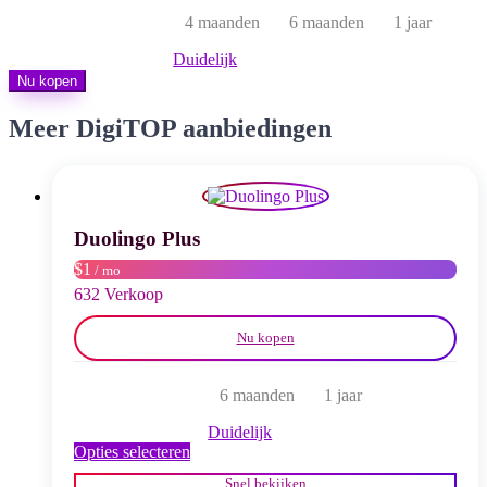
tot
4 maanden
6 maanden
1 jaar
$ 20,00
Duidelijk
Nu kopen
Meer DigiTOP aanbiedingen
Duolingo Plus
$1
/ mo
632 Verkoop
Nu kopen
6 maanden
1 jaar
Duidelijk
Dit
Opties selecteren
product
Snel bekijken