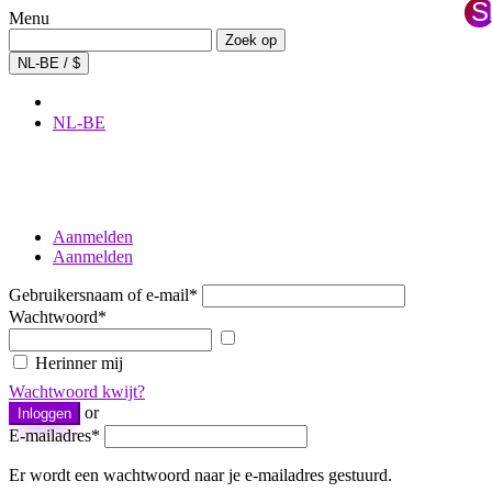
Sl
Menu
×
Zoeken:
Zoek op
NL-BE / $
NL-BE
Aanmelden
Aanmelden
Gebruikersnaam of e-mail
*
Wachtwoord
*
Wachtwoord
tonen
Herinner mij
Wachtwoord kwijt?
or
Inloggen
E-mailadres
*
Er wordt een wachtwoord naar je e-mailadres gestuurd.