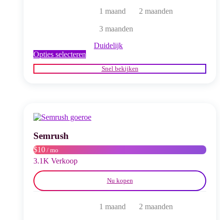
1 maand
2 maanden
3 maanden
Duidelijk
Dit
Opties selecteren
product
Snel bekijken
heeft
meerdere
variaties.
Deze
optie
kan
gekozen
worden
Semrush
op
$10
/ mo
de
productpagina
3.1K Verkoop
Nu kopen
1 maand
2 maanden