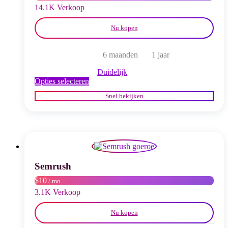
productpagina
14.1K Verkoop
Nu kopen
6 maanden
1 jaar
Duidelijk
Dit
Opties selecteren
product
Snel bekijken
heeft
meerdere
variaties.
Deze
optie
kan
gekozen
worden
Semrush
op
$10
/ mo
de
productpagina
3.1K Verkoop
Nu kopen