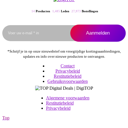
kan
gekozen
14
Producten
1,485
Leden
27,973
Bestellingen
worden
op
de
productpagina
*Schrijf je in op onze nieuwsbrief om vroegtijdige kortingsaanbiedingen,
updates en info over nieuwe producten te ontvangen.
Contact
Privacybeleid
Restitutiebeleid
Gebruiksvoorwaarden
Algemene voorwaarden
Restitutiebeleid
Privacybeleid
Top