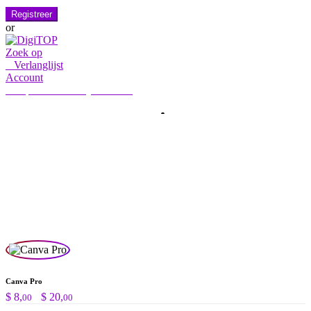
Registreer
or
Zoek op
0
Verlanglijst
Account
Mijn account
Hallo, Aanmelden
HOME
ACCOUNT
ABONNEMENT
CONTACT ONS
Zoeken:
Zoek op
Canva Pro
Prijsklasse:
$
8,
-
$
20,
00
00
$ 8,00