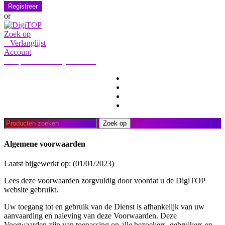
Registreer
or
Zoek op
0
Verlanglijst
Account
Mijn account
Hallo, Aanmelden
HOME
ACCOUNT
ABONNEMENT
CONTACT ONS
Zoeken:
Zoek op
Algemene voorwaarden
Laatst bijgewerkt op: (01/01/2023)
Lees deze voorwaarden zorgvuldig door voordat u de DigiTOP
website gebruikt.
Uw toegang tot en gebruik van de Dienst is afhankelijk van uw
aanvaarding en naleving van deze Voorwaarden. Deze
Voorwaarden zijn van toepassing op alle bezoekers, gebruikers en