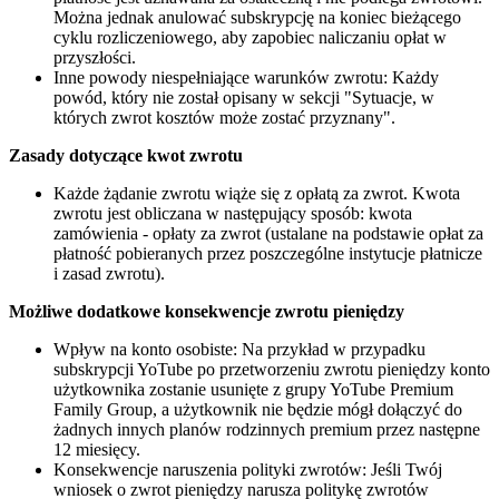
Można jednak anulować subskrypcję na koniec bieżącego
cyklu rozliczeniowego, aby zapobiec naliczaniu opłat w
przyszłości.
Inne powody niespełniające warunków zwrotu: Każdy
powód, który nie został opisany w sekcji "Sytuacje, w
których zwrot kosztów może zostać przyznany".
Zasady dotyczące kwot zwrotu
Każde żądanie zwrotu wiąże się z opłatą za zwrot. Kwota
zwrotu jest obliczana w następujący sposób: kwota
zamówienia - opłaty za zwrot (ustalane na podstawie opłat za
płatność pobieranych przez poszczególne instytucje płatnicze
i zasad zwrotu).
Możliwe dodatkowe konsekwencje zwrotu pieniędzy
Wpływ na konto osobiste: Na przykład w przypadku
subskrypcji YoTube po przetworzeniu zwrotu pieniędzy konto
użytkownika zostanie usunięte z grupy YoTube Premium
Family Group, a użytkownik nie będzie mógł dołączyć do
żadnych innych planów rodzinnych premium przez następne
12 miesięcy.
Konsekwencje naruszenia polityki zwrotów: Jeśli Twój
wniosek o zwrot pieniędzy narusza politykę zwrotów