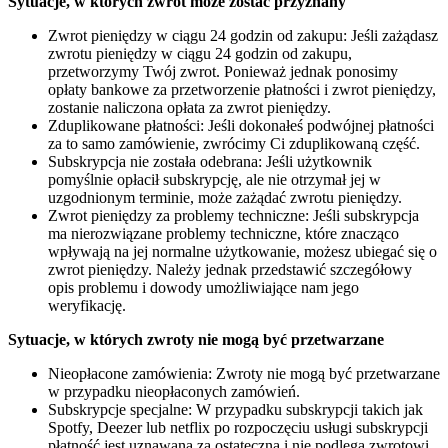
Sytuacje, w których zwrot może zostać przyznany
Zwrot pieniędzy w ciągu 24 godzin od zakupu: Jeśli zażądasz
zwrotu pieniędzy w ciągu 24 godzin od zakupu,
przetworzymy Twój zwrot. Ponieważ jednak ponosimy
opłaty bankowe za przetworzenie płatności i zwrot pieniędzy,
zostanie naliczona opłata za zwrot pieniędzy.
Zduplikowane płatności: Jeśli dokonałeś podwójnej płatności
za to samo zamówienie, zwrócimy Ci zduplikowaną część.
Subskrypcja nie została odebrana: Jeśli użytkownik
pomyślnie opłacił subskrypcję, ale nie otrzymał jej w
uzgodnionym terminie, może zażądać zwrotu pieniędzy.
Zwrot pieniędzy za problemy techniczne: Jeśli subskrypcja
ma nierozwiązane problemy techniczne, które znacząco
wpływają na jej normalne użytkowanie, możesz ubiegać się o
zwrot pieniędzy. Należy jednak przedstawić szczegółowy
opis problemu i dowody umożliwiające nam jego
weryfikację.
Sytuacje, w których zwroty nie mogą być przetwarzane
Nieopłacone zamówienia: Zwroty nie mogą być przetwarzane
w przypadku nieopłaconych zamówień.
Subskrypcje specjalne: W przypadku subskrypcji takich jak
Spotfy, Deezer lub netflix po rozpoczęciu usługi subskrypcji
płatność jest uznawana za ostateczną i nie podlega zwrotowi.