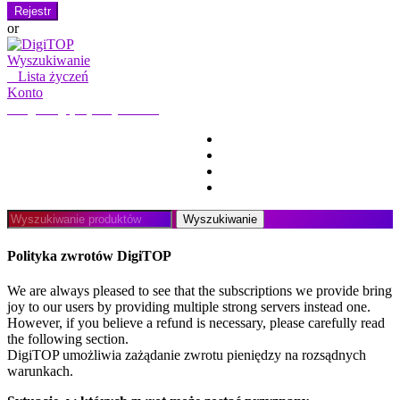
Rejestr
or
Wyszukiwanie
0
Lista życzeń
Konto
Moje konto
Witaj, zaloguj się
DOM
KONTO
SUBSKRYPCJA
KONTAKT
Wyszukaj:
Wyszukiwanie
Polityka zwrotów DigiTOP
We are always pleased to see that the subscriptions we provide bring
joy to our users by providing multiple strong servers instead one.
However, if you believe a refund is necessary, please carefully read
the following section.
DigiTOP umożliwia zażądanie zwrotu pieniędzy na rozsądnych
warunkach.