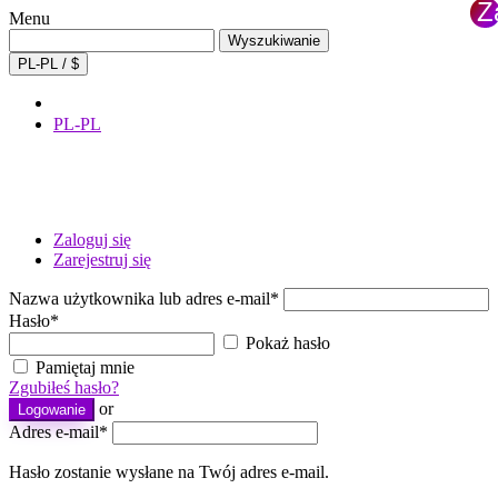
Z
Menu
×
Wyszukaj:
Wyszukiwanie
PL-PL / $
PL-PL
Zaloguj się
Zarejestruj się
Nazwa użytkownika lub adres e-mail
*
Hasło
*
Pokaż hasło
Pamiętaj mnie
Zgubiłeś hasło?
or
Logowanie
Adres e-mail
*
Hasło zostanie wysłane na Twój adres e-mail.