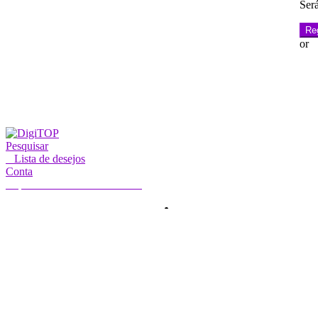
Será
Re
or
Pesquisar
0
Lista de desejos
Conta
A minha conta
Olá, Iniciar sessão
INÍCIO
CONTA
SUBSCRIÇÃO
CONTACTE-NOS
Procurar
Pesquisar
por: