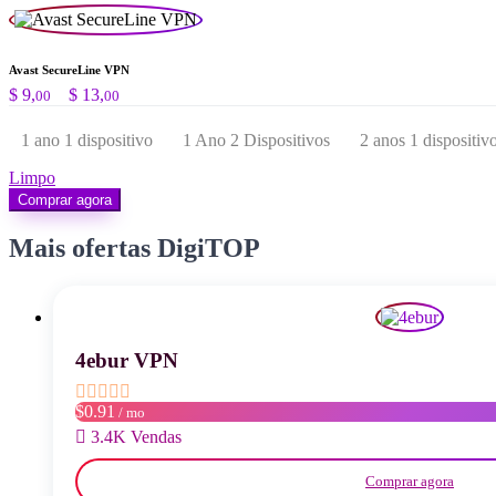
Avast SecureLine VPN
Price
$
9,
–
$
13,
00
00
range:
$ 9,00
1 ano 1 dispositivo
1 Ano 2 Dispositivos
2 anos 1 dispositiv
through
$ 13,00
Limpo
Comprar agora
Mais ofertas DigiTOP
4ebur VPN
$0.91
/ mo
3.4K Vendas
Comprar agora