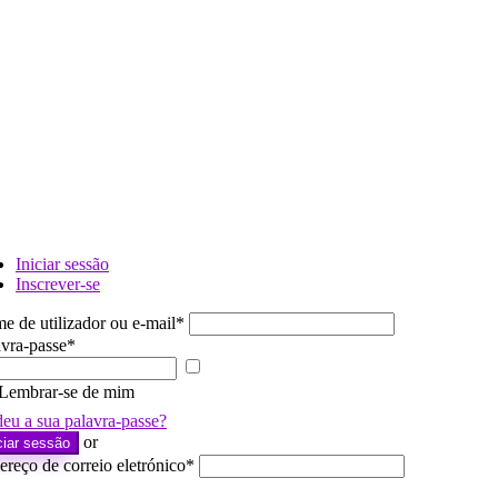
Iniciar sessão
Inscrever-se
e de utilizador ou e-mail
*
avra-passe
*
Mostrar
palavra-
Lembrar-se de mim
passe
deu a sua palavra-passe?
or
ciar sessão
reço de correio eletrónico
*