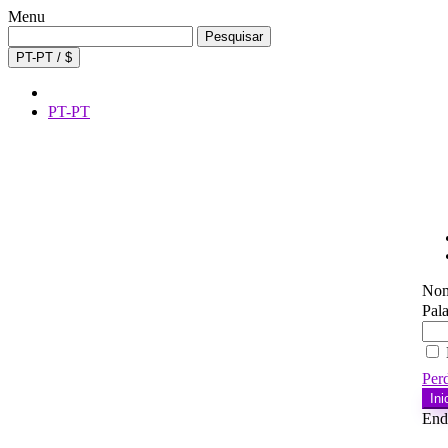
Menu
Procurar
Pesquisar
por:
PT-PT / $
PT-PT
Nom
Pal
Per
Ini
Ende