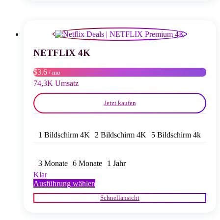
Varianten
auf.
Die
Optionen
können
auf
NETFLIX 4K
der
Produktseite
$3.6
/ mo
gewählt
74,3K Umsatz
werden
Jetzt kaufen
1 Bildschirm 4K
2 Bildschirm 4K
5 Bildschirm 4k
3 Monate
6 Monate
1 Jahr
Klar
Dieses
Ausführung wählen
Produkt
Schnellansicht
weist
mehrere
Varianten