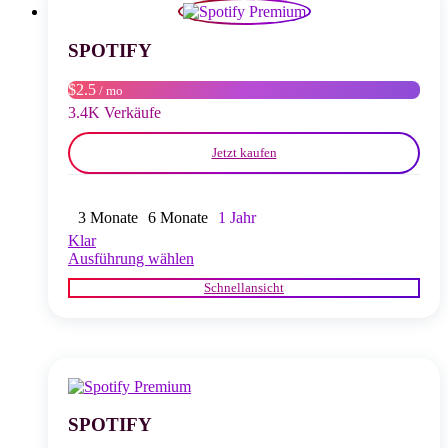
Optionen
können
auf
SPOTIFY
der
Produktseite
$2.5
/ mo
gewählt
3.4K Verkäufe
werden
Jetzt kaufen
3 Monate
6 Monate
1 Jahr
Klar
Dieses
Ausführung wählen
Produkt
Schnellansicht
weist
mehrere
Varianten
auf.
Die
Optionen
können
auf
SPOTIFY
der