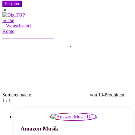
Register
or
Suche
0
Wunschzettel
Konto
Mein Konto
Hallo, Anmelden
HOME
KONTO
ABONNIERUNG
KONTAKT US
Suche
Suche
nach:
Sortieren nach:
von 13-Produkten
1 / 1
Amazon Musik