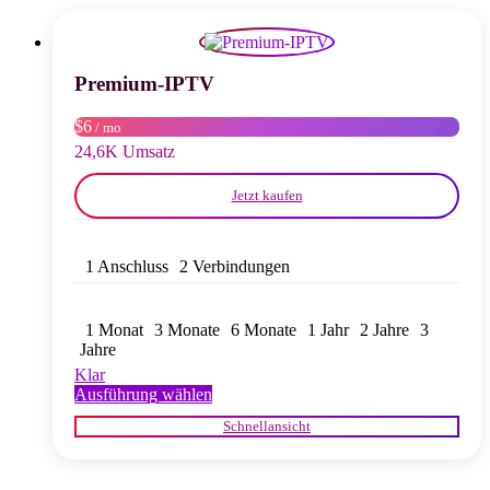
Die
Optionen
können
auf
Premium-IPTV
der
Produktseite
$6
/ mo
gewählt
24,6K Umsatz
werden
Jetzt kaufen
1 Anschluss
2 Verbindungen
1 Monat
3 Monate
6 Monate
1 Jahr
2 Jahre
3
Jahre
Klar
Dieses
Ausführung wählen
Produkt
Schnellansicht
weist
mehrere
Varianten