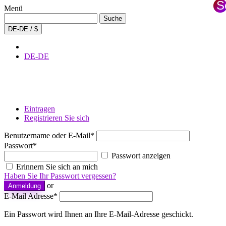
S
Menü
S
Suche
Suche
nach:
×
DE-DE / $
DE-DE
Eintragen
Registrieren Sie sich
Benutzername oder E-Mail
*
Passwort
*
Passwort anzeigen
Erinnern Sie sich an mich
Haben Sie Ihr Passwort vergessen?
or
Anmeldung
E-Mail Adresse
*
Ein Passwort wird Ihnen an Ihre E-Mail-Adresse geschickt.