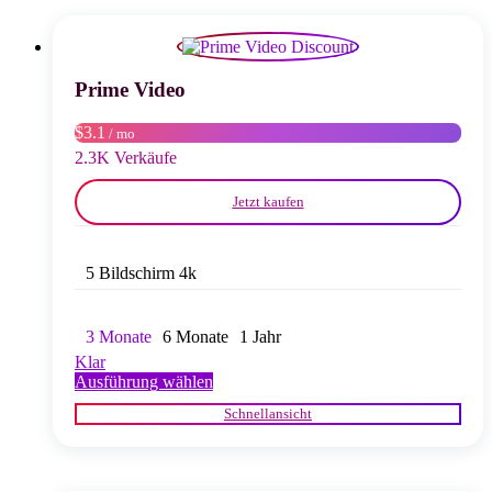
auf.
Die
Optionen
können
auf
Prime Video
der
Produktseite
$3.1
/ mo
gewählt
2.3K Verkäufe
werden
Jetzt kaufen
5 Bildschirm 4k
3 Monate
6 Monate
1 Jahr
Klar
Dieses
Ausführung wählen
Produkt
Schnellansicht
weist
mehrere
Varianten
auf.