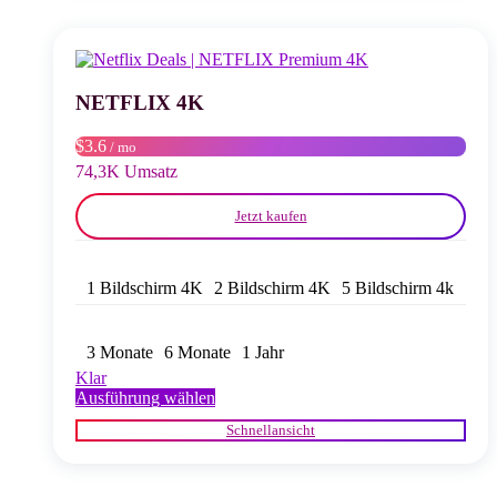
auf.
Die
Optionen
können
auf
NETFLIX 4K
der
Produktseite
$3.6
/ mo
gewählt
74,3K Umsatz
werden
Jetzt kaufen
1 Bildschirm 4K
2 Bildschirm 4K
5 Bildschirm 4k
3 Monate
6 Monate
1 Jahr
Klar
Dieses
Ausführung wählen
Produkt
Schnellansicht
weist
mehrere
Varianten
auf.