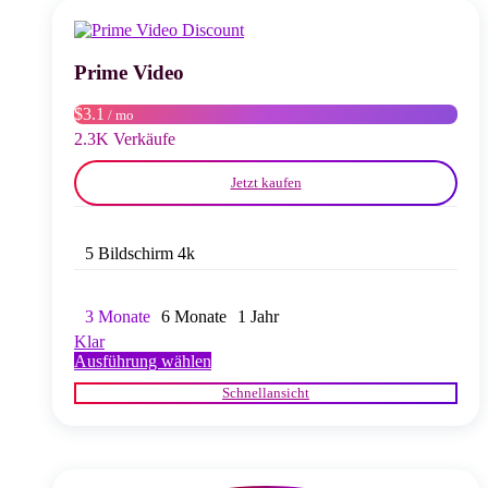
Die
Optionen
können
auf
Prime Video
der
Produktseite
$3.1
/ mo
gewählt
2.3K Verkäufe
werden
Jetzt kaufen
5 Bildschirm 4k
3 Monate
6 Monate
1 Jahr
Klar
Dieses
Ausführung wählen
Produkt
Schnellansicht
weist
mehrere
Varianten
auf.
Die