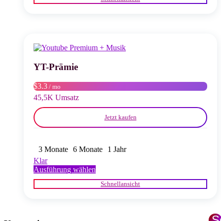
weist
mehrere
Varianten
auf.
Die
Optionen
können
auf
YT-Prämie
der
Produktseite
$3.3
/ mo
gewählt
45,5K Umsatz
werden
Jetzt kaufen
3 Monate
6 Monate
1 Jahr
Klar
Dieses
Ausführung wählen
Produkt
Schnellansicht
weist
mehrere
Varianten
auf.
S