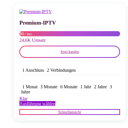
auf.
Die
Optionen
können
auf
Premium-IPTV
der
Produktseite
$6
/ mo
gewählt
24,6K Umsatz
werden
Jetzt kaufen
1 Anschluss
2 Verbindungen
1 Monat
3 Monate
6 Monate
1 Jahr
2 Jahre
3
Jahre
Klar
Dieses
Ausführung wählen
Produkt
Schnellansicht
weist
mehrere
Varianten