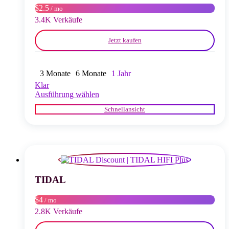
Produktseite
$2.5
/ mo
gewählt
3.4K Verkäufe
werden
Jetzt kaufen
3 Monate
6 Monate
1 Jahr
Klar
Dieses
Ausführung wählen
Produkt
Schnellansicht
weist
mehrere
Varianten
auf.
Die
Optionen
können
auf
TIDAL
der
Produktseite
$4
/ mo
gewählt
2.8K Verkäufe
werden