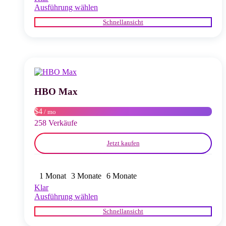
Dieses
Ausführung wählen
Produkt
Schnellansicht
weist
mehrere
Varianten
auf.
Die
Optionen
können
auf
HBO Max
der
Produktseite
$4
/ mo
gewählt
258 Verkäufe
werden
Jetzt kaufen
1 Monat
3 Monate
6 Monate
Klar
Dieses
Ausführung wählen
Produkt
Schnellansicht
weist
mehrere