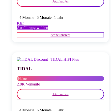
Jetzt kaufen
4 Monate
6 Monate
1 Jahr
Klar
Dieses
Ausführung wählen
Produkt
Schnellansicht
weist
mehrere
Varianten
auf.
Die
Optionen
können
auf
TIDAL
der
Produktseite
$4
/ mo
gewählt
2.8K Verkäufe
werden
Jetzt kaufen
4 Monate
6 Monate
1 Jahr