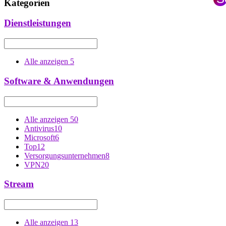
Die
Kategorien
s
Optionen
können
×
Dienstleistungen
auf
der
Produktseite
gewählt
Alle anzeigen
5
werden
Software & Anwendungen
Alle anzeigen
50
Antivirus
10
Microsoft
6
Top
12
Versorgungsunternehmen
8
VPN
20
Stream
Alle anzeigen
13