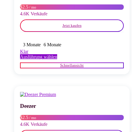
Produktseite
$2.5
/ mo
gewählt
4.6K Verkäufe
werden
Jetzt kaufen
3 Monate
6 Monate
Klar
Dieses
Ausführung wählen
Produkt
Schnellansicht
weist
mehrere
Varianten
auf.
Die
Optionen
können
auf
Deezer
der
Produktseite
$2.5
/ mo
gewählt
4.6K Verkäufe
werden