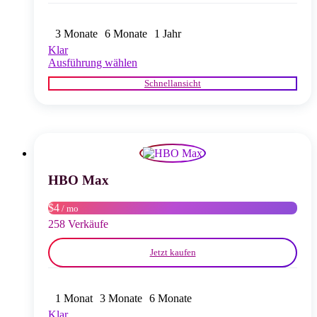
3 Monate
6 Monate
1 Jahr
Klar
Dieses
Ausführung wählen
Produkt
Schnellansicht
weist
mehrere
Varianten
auf.
Die
Optionen
können
auf
HBO Max
der
Produktseite
$4
/ mo
gewählt
258 Verkäufe
werden
Jetzt kaufen
1 Monat
3 Monate
6 Monate
Klar