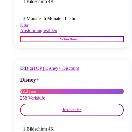
1 Bildschirm 4K
3 Monate
6 Monate
1 Jahr
Klar
Dieses
Ausführung wählen
Produkt
Schnellansicht
weist
mehrere
Varianten
auf.
Die
Optionen
können
auf
Disney+
der
Produktseite
$2.2
/ mo
gewählt
258 Verkäufe
werden
Jetzt kaufen
1 Bildschirm 4K