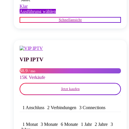
Klar
Dieses
Ausführung wählen
Produkt
Schnellansicht
weist
mehrere
Varianten
auf.
Die
Optionen
können
auf
VIP IPTV
der
Produktseite
$8.9
/ mo
gewählt
15K Verkäufe
werden
Jetzt kaufen
1 Anschluss
2 Verbindungen
3 Connections
1 Monat
3 Monate
6 Monate
1 Jahr
2 Jahre
3