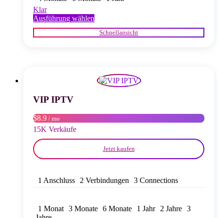
Klar
Dieses
Ausführung wählen
Produkt
Schnellansicht
weist
mehrere
Varianten
auf.
Die
Optionen
können
auf
VIP IPTV
der
Produktseite
$8.9
/ mo
gewählt
15K Verkäufe
werden
Jetzt kaufen
1 Anschluss
2 Verbindungen
3 Connections
1 Monat
3 Monate
6 Monate
1 Jahr
2 Jahre
3
Jahre