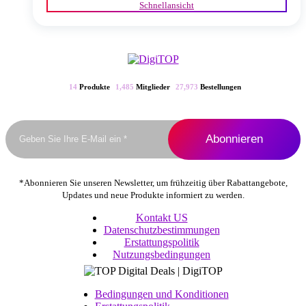
Schnellansicht
weist
mehrere
Varianten
auf.
Die
Optionen
können
14
Produkte
1,485
Mitglieder
27,973
Bestellungen
auf
der
Produktseite
gewählt
werden
*Abonnieren Sie unseren Newsletter, um frühzeitig über Rabattangebote,
Updates und neue Produkte informiert zu werden.
Kontakt US
Datenschutzbestimmungen
Erstattungspolitik
Nutzungsbedingungen
Bedingungen und Konditionen