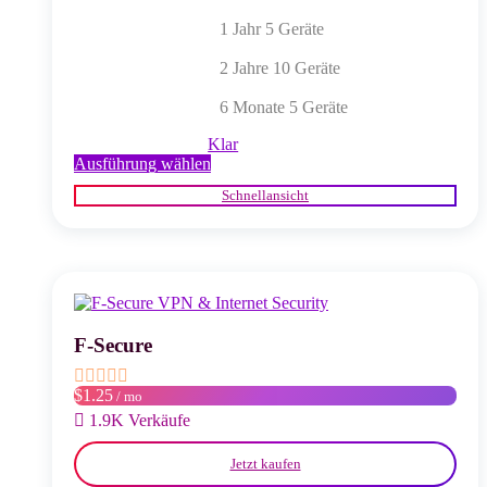
1 Jahr 5 Geräte
2 Jahre 10 Geräte
6 Monate 5 Geräte
Klar
Dieses
Ausführung wählen
Produkt
Schnellansicht
weist
mehrere
Varianten
auf.
Die
Optionen
können
auf
F-Secure
der
Produktseite
$1.25
/ mo
gewählt
werden
1.9K Verkäufe
Jetzt kaufen