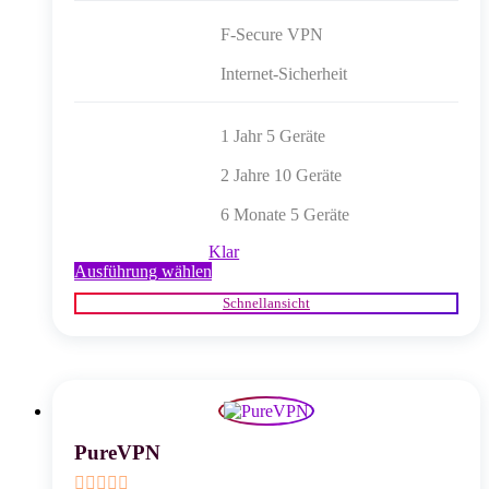
F-Secure VPN
Internet-Sicherheit
1 Jahr 5 Geräte
2 Jahre 10 Geräte
6 Monate 5 Geräte
Klar
Dieses
Ausführung wählen
Produkt
Schnellansicht
weist
mehrere
Varianten
auf.
Die
Optionen
können
auf
PureVPN
der
Produktseite