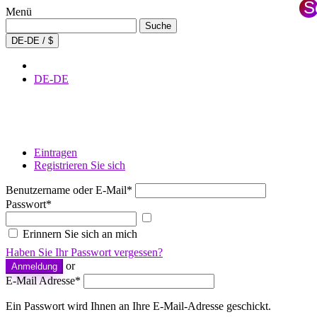
S
Menü
S
Suche
Suche
nach:
×
DE-DE / $
DE-DE
Eintragen
Registrieren Sie sich
Benutzername oder E-Mail
*
Passwort
*
Passwort
anzeigen
Erinnern Sie sich an mich
Haben Sie Ihr Passwort vergessen?
or
Anmeldung
E-Mail Adresse
*
Ein Passwort wird Ihnen an Ihre E-Mail-Adresse geschickt.