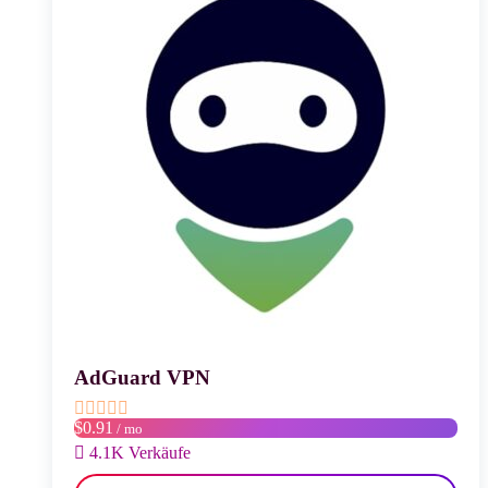
auf
der
Produktseite
gewählt
werden
AdGuard VPN
$0.91
/ mo
4.1K Verkäufe