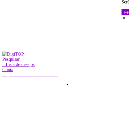
Será
Re
or
Pesquisar
0
Lista de desejos
Conta
A minha conta
Olá, Iniciar sessão
INÍCIO
CONTA
SUBSCRIÇÃO
CONTACTE-NOS
Procurar
Pesquisar
por: