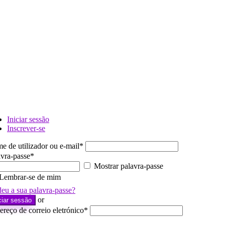
Iniciar sessão
Inscrever-se
e de utilizador ou e-mail
*
avra-passe
*
Mostrar palavra-passe
Lembrar-se de mim
deu a sua palavra-passe?
or
ciar sessão
reço de correio eletrónico
*