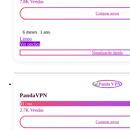
7.8K Vendas
produto
Comprar agora
6 meses
1 ano
Limpo
Este
Ver opções
produto
Visualização rápida
tem
várias
variantes.
As
opções
podem
ser
seleccionadas
PandaVPN
na
página
$1
/ mo
do
2.7K Vendas
produto
Comprar agora