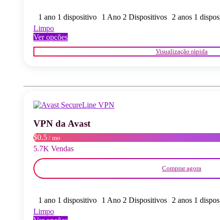
1 ano 1 dispositivo
1 Ano 2 Dispositivos
2 anos 1 dispos
Limpo
Este
Ver opções
produto
Visualização rápida
tem
várias
variantes.
As
opções
podem
ser
seleccionadas
VPN da Avast
na
página
$0.5
/ mo
do
5.7K Vendas
produto
Comprar agora
1 ano 1 dispositivo
1 Ano 2 Dispositivos
2 anos 1 dispos
Limpo
Este