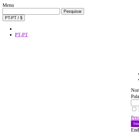
Menu
Procurar
Pesquisar
por:
PT-PT / $
PT-PT
Nom
Pal
Per
Ini
Ende