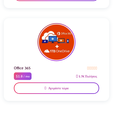
Office 365
$1.8
/ mo
5.7K Πωλήσεις
Αγοράστε τώρα