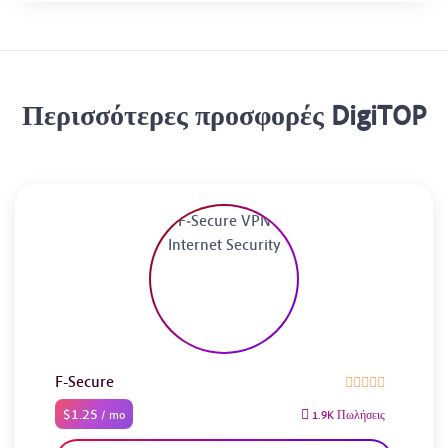
Περισσότερες προσφορές DigiTOP
F-Secure
$1.25
/ mo
1.9K Πωλήσεις