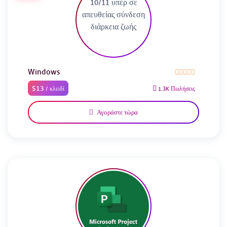
Windows
$13
/ κλειδί
1.3K Πωλήσεις
Αγοράστε τώρα