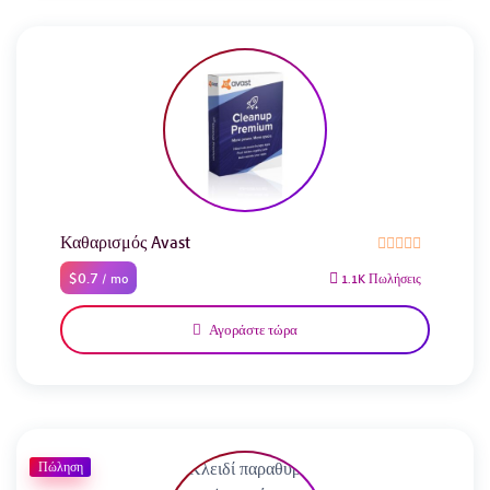
Καθαρισμός Avast
$0.7
/ mo
1.1K Πωλήσεις
Αγοράστε τώρα
Πώληση