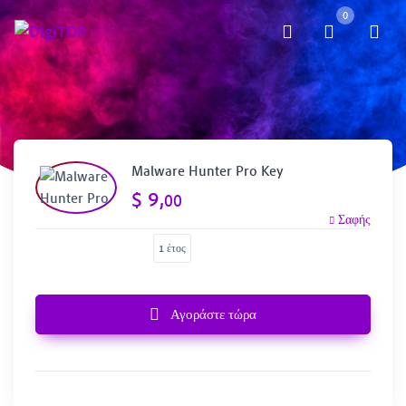
0
Malware Hunter Pro Key
$
9,
00
Σαφής
1 έτος
Αγοράστε τώρα