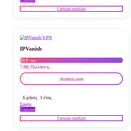
Επιλογή
το
Γρήγορη προβολή
προϊόν
έχει
πολλαπλές
παραλλαγές.
Οι
επιλογές
μπορούν
να
IPVanish
επιλεγούν
στη
$0.9
/ mo
σελίδα
7.8K Πωλήσεις
του
προϊόντος
Αγοράστε τώρα
6 μήνες
1 έτος
Σαφής
Αυτό
Επιλογή
το
Γρήγορη προβολή
προϊόν
έχει
πολλαπλές