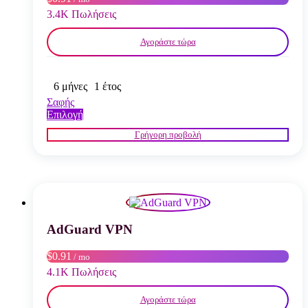
σελίδα
3.4K Πωλήσεις
του
προϊόντος
Αγοράστε τώρα
6 μήνες
1 έτος
Σαφής
Αυτό
Επιλογή
το
Γρήγορη προβολή
προϊόν
έχει
πολλαπλές
παραλλαγές.
Οι
επιλογές
μπορούν
να
AdGuard VPN
επιλεγούν
στη
$0.91
/ mo
σελίδα
4.1K Πωλήσεις
του
προϊόντος
Αγοράστε τώρα