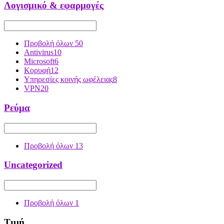
Λογισμικό & εφαρμογές
Προβολή όλων
50
Antivirus
10
Microsoft
6
Κορυφή
12
Υπηρεσίες κοινής ωφέλειας
8
VPN
20
Ρεύμα
Προβολή όλων
13
Uncategorized
Προβολή όλων
1
Τιμή