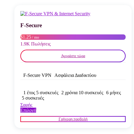
παραλλαγές.
Οι
επιλογές
μπορούν
να
F-Secure
επιλεγούν
στη
$1.25
/ mo
σελίδα
1.9K Πωλήσεις
του
προϊόντος
Αγοράστε τώρα
F-Secure VPN
Ασφάλεια Διαδικτύου
1 έτος 5 συσκευές
2 χρόνια 10 συσκευές
6 μήνες
5 συσκευές
Σαφής
Αυτό
Επιλογή
το
Γρήγορη προβολή
προϊόν
έχει
πολλαπλές