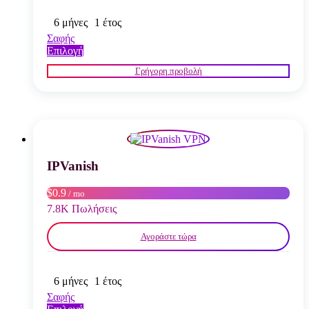
6 μήνες
1 έτος
Σαφής
Αυτό
Επιλογή
το
Γρήγορη προβολή
προϊόν
έχει
πολλαπλές
παραλλαγές.
Οι
επιλογές
μπορούν
να
IPVanish
επιλεγούν
στη
$0.9
/ mo
σελίδα
7.8K Πωλήσεις
του
προϊόντος
Αγοράστε τώρα
6 μήνες
1 έτος
Σαφής
Αυτό