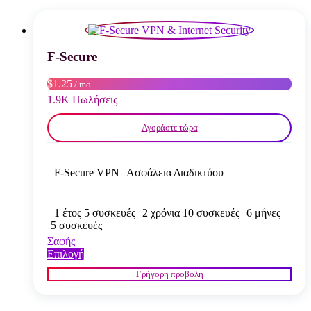
παραλλαγές.
Οι
επιλογές
μπορούν
να
F-Secure
επιλεγούν
στη
$1.25
/ mo
σελίδα
1.9K Πωλήσεις
του
προϊόντος
Αγοράστε τώρα
F-Secure VPN
Ασφάλεια Διαδικτύου
1 έτος 5 συσκευές
2 χρόνια 10 συσκευές
6 μήνες
5 συσκευές
Σαφής
Αυτό
Επιλογή
το
Γρήγορη προβολή
προϊόν
έχει
πολλαπλές