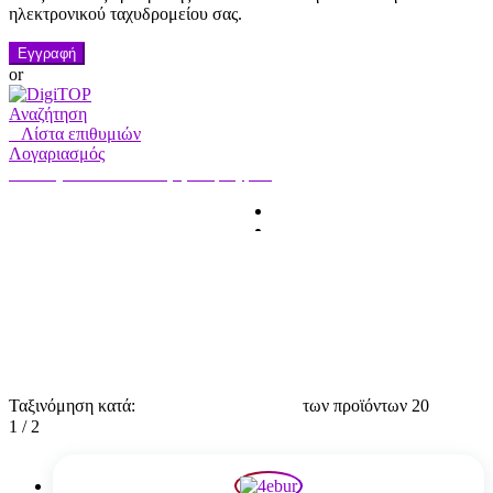
ηλεκτρονικού ταχυδρομείου σας.
Εγγραφή
or
Αναζήτηση
0
Λίστα επιθυμιών
Λογαριασμός
Ο λογαριασμός μου
Γεια σας, Συνδεθείτε
HOME
ΛΟΓΑΡΙΑΣΜΟΣ
ΣΥΝΔΡΟΜΗ
ΕΠΙΚΟΙΝΩΝΗΣΤΕ ΜΑΖΙ
ΜΑΣ
Αναζήτηση
Αναζήτηση
για:
Ταξινόμηση κατά:
των προϊόντων 20
1 / 2