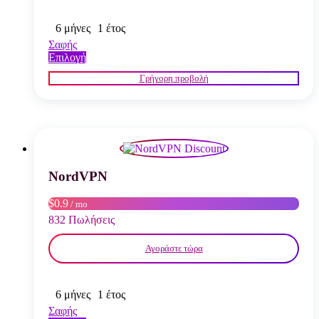
6 μήνες
1 έτος
Σαφής
Αυτό
Επιλογή
το
Γρήγορη προβολή
προϊόν
έχει
πολλαπλές
παραλλαγές.
Οι
επιλογές
μπορούν
να
NordVPN
επιλεγούν
στη
$0.9
/ mo
σελίδα
832 Πωλήσεις
του
προϊόντος
Αγοράστε τώρα
6 μήνες
1 έτος
Σαφής