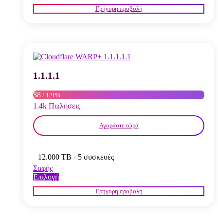
το
Γρήγορη προβολή
προϊόν
έχει
πολλαπλές
παραλλαγές.
Οι
επιλογές
μπορούν
να
1.1.1.1
επιλεγούν
στη
$8
/ 12PB
σελίδα
1.4k Πωλήσεις
του
προϊόντος
Αγοράστε τώρα
12.000 TB - 5 συσκευές
Σαφής
Αυτό
Επιλογή
το
Γρήγορη προβολή
προϊόν
έχει
πολλαπλές