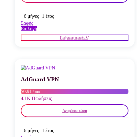
6 μήνες
1 έτος
Σαφής
Αυτό
Επιλογή
το
Γρήγορη προβολή
προϊόν
έχει
πολλαπλές
παραλλαγές.
Οι
επιλογές
μπορούν
να
AdGuard VPN
επιλεγούν
στη
$0.91
/ mo
σελίδα
4.1K Πωλήσεις
του
προϊόντος
Αγοράστε τώρα
6 μήνες
1 έτος