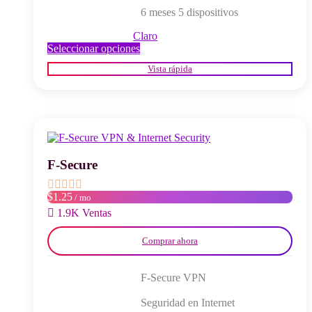
6 meses 5 dispositivos
Claro
Este
Seleccionar opciones
producto
Vista rápida
tiene
múltiples
variantes.
Las
opciones
se
pueden
elegir
F-Secure
en
la
$1.25
/ mo
página
del
1.9K Ventas
producto
Comprar ahora
F-Secure VPN
Seguridad en Internet