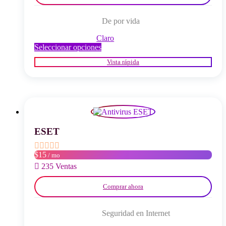
De por vida
Claro
Este
Seleccionar opciones
producto
Vista rápida
tiene
múltiples
variantes.
Las
opciones
se
pueden
elegir
ESET
en
la
$15
/ mo
página
del
235 Ventas
producto
Comprar ahora
Seguridad en Internet