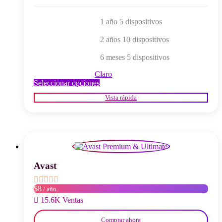
1 año 5 dispositivos
2 años 10 dispositivos
6 meses 5 dispositivos
Claro
Este
Seleccionar opciones
producto
Vista rápida
tiene
múltiples
variantes.
Las
opciones
se
pueden
elegir
Avast
en
la
$8
/ año
página
del
15.6K Ventas
producto
Comprar ahora