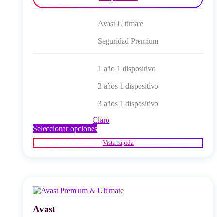
Avast Ultimate
Seguridad Premium
1 año 1 dispositivo
2 años 1 dispositivo
3 años 1 dispositivo
Claro
Este
Seleccionar opciones
producto
Vista rápida
tiene
múltiples
variantes.
Las
opciones
se
pueden
elegir
Avast
en