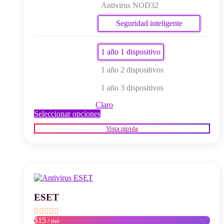
Antivirus NOD32
Seguridad inteligente
Premium
1 año 1 dispositivo
1 año 2 dispositivos
1 año 3 dispositivos
Claro
Este
Seleccionar opciones
producto
Vista rápida
tiene
múltiples
variantes.
Las
opciones
se
pueden
elegir
ESET
en
la
$15
/ mo
página