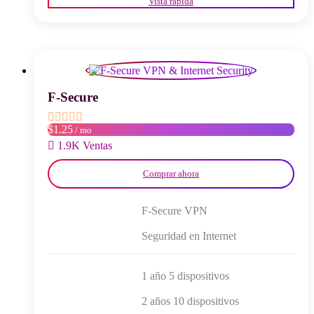
Vista rápida
tiene
múltiples
variantes.
Las
opciones
se
pueden
elegir
F-Secure
en
la
$1.25
/ mo
página
del
1.9K Ventas
producto
Comprar ahora
F-Secure VPN
Seguridad en Internet
1 año 5 dispositivos
2 años 10 dispositivos