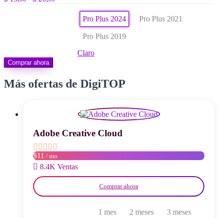
de
precios:
Pro Plus 2024
Pro Plus 2021
desde
$ 13,00
Pro Plus 2019
hasta
$ 20,00
Claro
Comprar ahora
Más ofertas de DigiTOP
Adobe Creative Cloud
$11
/ mo
8.4K Ventas
Comprar ahora
1 mes
2 meses
3 meses