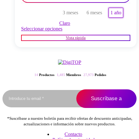
3 meses
6 meses
1 año
Claro
Este
Seleccionar opciones
producto
Vista rápida
tiene
múltiples
variantes.
Las
opciones
se
pueden
14
Productos
1,485
Miembros
27,973
Pedidos
elegir
en
la
página
del
producto
*Suscríbase a nuestro boletín para recibir ofertas de descuento anticipadas,
actualizaciones e información sobre nuevos productos.
Contacto