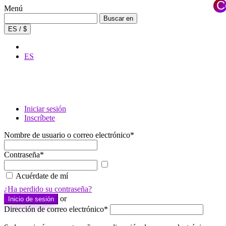
C
Menú
×
Buscar:
Buscar en
ES / $
ES
Iniciar sesión
Inscríbete
Nombre de usuario o correo electrónico
*
Contraseña
*
Mostrar
contraseña
Acuérdate de mí
¿Ha perdido su contraseña?
or
Inicio de sesión
Dirección de correo electrónico
*