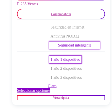
del
235 Ventas
producto
Comprar ahora
Seguridad en Internet
Antivirus NOD32
Seguridad inteligente
Premium
1 año 1 dispositivo
1 año 2 dispositivos
1 año 3 dispositivos
Claro
Este
Seleccionar opciones
producto
Vista rápida
tiene
múltiples
variantes.