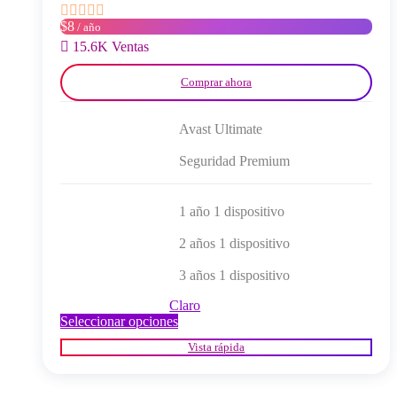
la
$8
/ año
página
del
15.6K Ventas
producto
Comprar ahora
Avast Ultimate
Seguridad Premium
1 año 1 dispositivo
2 años 1 dispositivo
3 años 1 dispositivo
Claro
Este
Seleccionar opciones
producto
Vista rápida
tiene
múltiples
variantes.