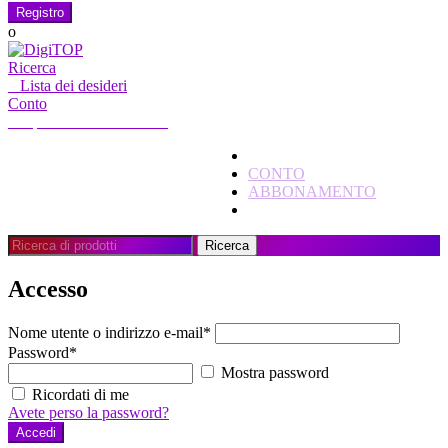
Registro
o
Ricerca
0
Lista dei desideri
Conto
Il mio account
Ciao, accedi
CASA
CONTO
ABBONAMENTO
CONTATTO
Ricerca
Ricerca
per:
Accesso
Nome utente o indirizzo e-mail
*
Password
*
Mostra password
Ricordati di me
Avete perso la password?
Accedi