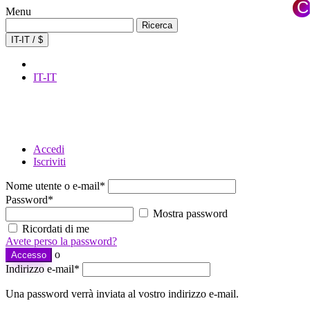
C
Menu
×
Ricerca
Ricerca
per:
IT-IT / $
IT-IT
Accedi
Iscriviti
Nome utente o e-mail
*
Password
*
Mostra password
Ricordati di me
Avete perso la password?
o
Accesso
Indirizzo e-mail
*
Una password verrà inviata al vostro indirizzo e-mail.