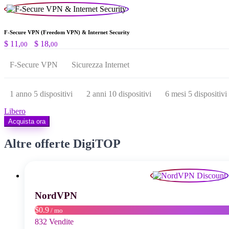
F‑Secure VPN (Freedom VPN) & Internet Security
Fascia
$
11,
-
$
18,
00
00
di
prezzo:
F-Secure VPN
Sicurezza Internet
da
$ 11,00
a
1 anno 5 dispositivi
2 anni 10 dispositivi
6 mesi 5 dispositivi
$ 18,00
Libero
Acquista ora
Altre offerte DigiTOP
NordVPN
$0.9
/ mo
832 Vendite