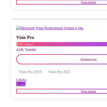
Vista rapida
ha
più
varianti.
Le
opzioni
possono
essere
scelte
Visio Pro
nella
pagina
$14
/ chiave
del
4,6K Vendite
prodotto
Acquista ora
Visio Pro 2019
Visio Pro 2021
Libero
Questo
Scegli
prodotto
Vista rapida
ha
più
varianti.
Le