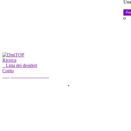
Una 
Reg
o
Ricerca
0
Lista dei desideri
Conto
Il mio account
Ciao, accedi
CASA
CONTO
ABBONAMENTO
CONTATTO
Ricerca
Ricerca
per: