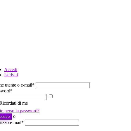
Accedi
Iscriviti
e utente o e-mail
*
sword
*
Mostra
password
Ricordati di me
te perso la password?
o
cesso
rizzo e-mail
*