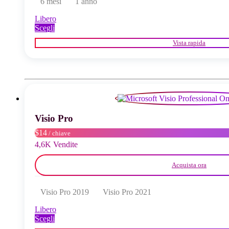
6 mesi
1 anno
Libero
Questo
Scegli
prodotto
Vista rapida
ha
più
varianti.
Le
opzioni
possono
essere
scelte
Visio Pro
nella
pagina
$14
/ chiave
del
4,6K Vendite
prodotto
Acquista ora
Visio Pro 2019
Visio Pro 2021
Libero
Questo
Scegli
prodotto