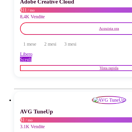
Adobe Creative Cloud
nella
pagina
$11
/ mo
del
8,4K Vendite
prodotto
Acquista ora
1 mese
2 mesi
3 mesi
Libero
Questo
Scegli
prodotto
Vista rapida
ha
più
varianti.
Le
opzioni
possono
essere
scelte
AVG TuneUp
nella
pagina
$1
/ mo
del
3.1K Vendite
prodotto