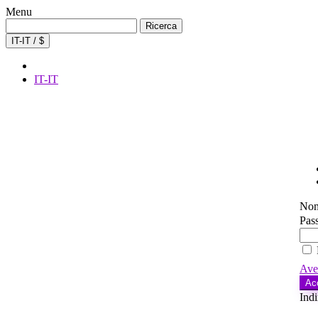
Menu
Ricerca
Ricerca
per:
IT-IT / $
IT-IT
Nom
Pas
Ave
Ac
Indi