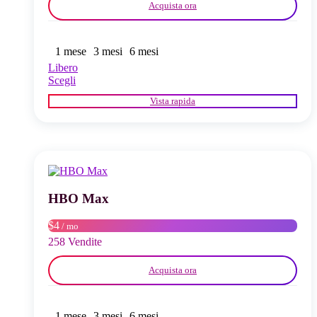
Acquista ora
1 mese
3 mesi
6 mesi
Libero
Questo
Scegli
prodotto
Vista rapida
ha
più
varianti.
Le
opzioni
possono
essere
scelte
HBO Max
nella
pagina
$4
/ mo
del
258 Vendite
prodotto
Acquista ora
1 mese
3 mesi
6 mesi