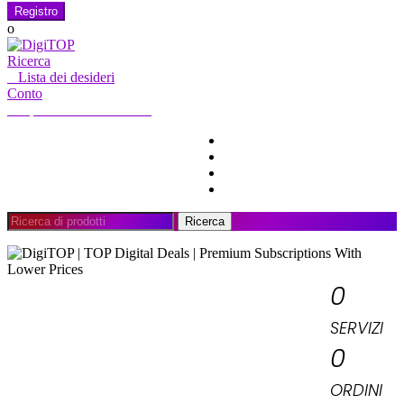
Registro
o
Ricerca
0
Lista dei desideri
Conto
Il mio account
Ciao, accedi
CASA
CONTO
ABBONAMENTO
CONTATTO
Ricerca
Ricerca
per:
0
SERVIZI
0
ORDINI