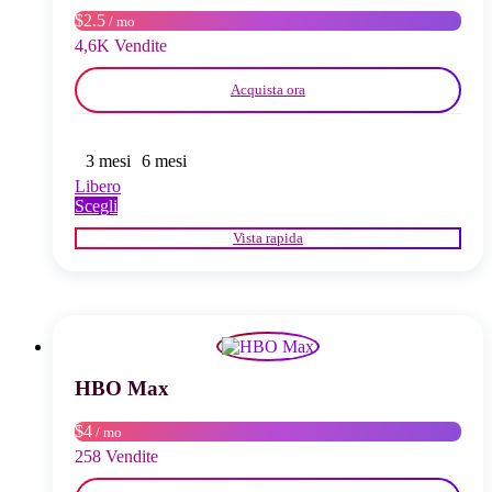
pagina
$2.5
/ mo
del
4,6K Vendite
prodotto
Acquista ora
3 mesi
6 mesi
Libero
Questo
Scegli
prodotto
Vista rapida
ha
più
varianti.
Le
opzioni
possono
essere
scelte
HBO Max
nella
pagina
$4
/ mo
del
258 Vendite
prodotto