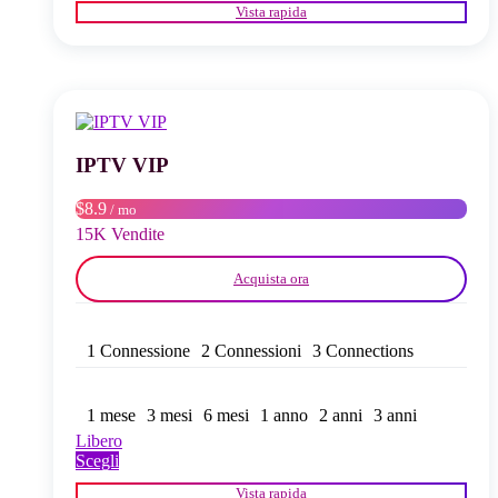
Vista rapida
ha
più
varianti.
Le
opzioni
possono
essere
scelte
IPTV VIP
nella
pagina
$8.9
/ mo
del
15K Vendite
prodotto
Acquista ora
1 Connessione
2 Connessioni
3 Connections
1 mese
3 mesi
6 mesi
1 anno
2 anni
3 anni
Libero
Questo
Scegli
prodotto
Vista rapida