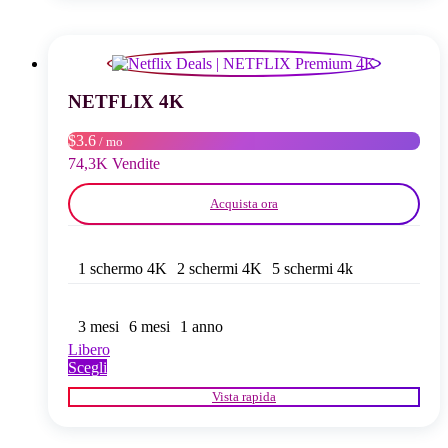
varianti.
Le
opzioni
possono
essere
scelte
NETFLIX 4K
nella
pagina
$3.6
/ mo
del
74,3K Vendite
prodotto
Acquista ora
1 schermo 4K
2 schermi 4K
5 schermi 4k
3 mesi
6 mesi
1 anno
Libero
Questo
Scegli
prodotto
Vista rapida
ha
più
varianti.