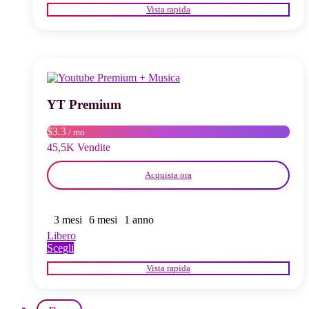
prodotto
Vista rapida
ha
più
varianti.
Le
opzioni
possono
essere
scelte
YT Premium
nella
pagina
$3.3
/ mo
del
45,5K Vendite
prodotto
Acquista ora
3 mesi
6 mesi
1 anno
Libero
Questo
Scegli
prodotto
Vista rapida
ha
più
varianti.