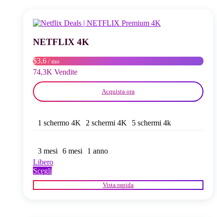
Le
opzioni
possono
essere
scelte
NETFLIX 4K
nella
pagina
$3.6
/ mo
del
74,3K Vendite
prodotto
Acquista ora
1 schermo 4K
2 schermi 4K
5 schermi 4k
3 mesi
6 mesi
1 anno
Libero
Questo
Scegli
prodotto
Vista rapida
ha
più
varianti.
Le