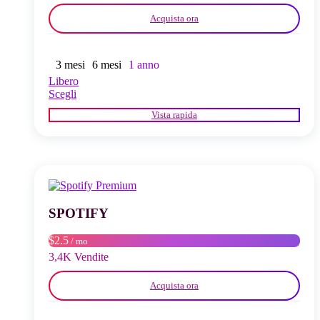
Acquista ora
3 mesi
6 mesi
1 anno
Libero
Questo
Scegli
prodotto
Vista rapida
ha
più
varianti.
Le
opzioni
possono
essere
scelte
SPOTIFY
nella
pagina
$2.5
/ mo
del
3,4K Vendite
prodotto
Acquista ora