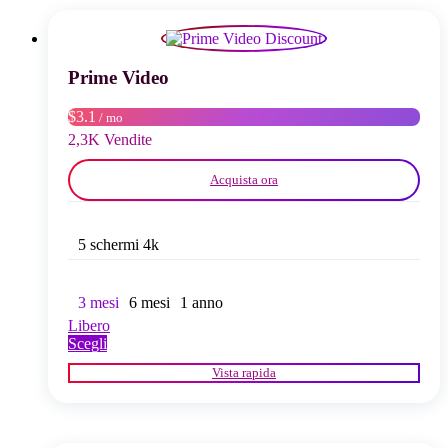
opzioni
possono
essere
scelte
Prime Video
nella
pagina
$3.1
/ mo
del
2,3K Vendite
prodotto
Acquista ora
5 schermi 4k
3 mesi
6 mesi
1 anno
Libero
Questo
Scegli
prodotto
Vista rapida
ha
più
varianti.
Le