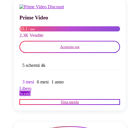
opzioni
possono
essere
scelte
Prime Video
nella
pagina
$3.1
/ mo
del
2,3K Vendite
prodotto
Acquista ora
5 schermi 4k
3 mesi
6 mesi
1 anno
Libero
Questo
Scegli
prodotto
Vista rapida
ha
più
varianti.
Le
opzioni