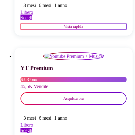
3 mesi
6 mesi
1 anno
Libero
Questo
Scegli
prodotto
Vista rapida
ha
più
varianti.
Le
opzioni
possono
essere
scelte
YT Premium
nella
pagina
$3.3
/ mo
del
45,5K Vendite
prodotto
Acquista ora
3 mesi
6 mesi
1 anno
Libero
Questo
Scegli