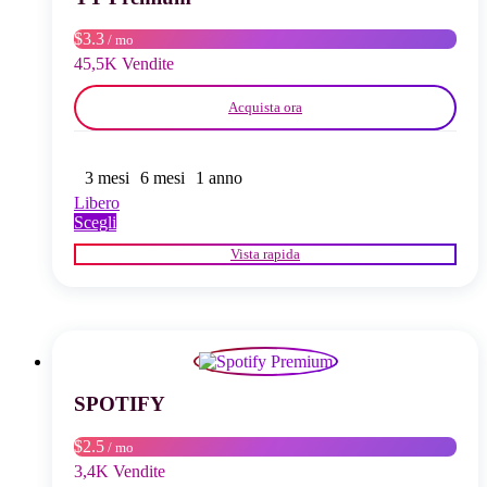
nella
pagina
$3.3
/ mo
del
45,5K Vendite
prodotto
Acquista ora
3 mesi
6 mesi
1 anno
Libero
Questo
Scegli
prodotto
Vista rapida
ha
più
varianti.
Le
opzioni
possono
essere
scelte
SPOTIFY
nella
pagina
$2.5
/ mo
del
3,4K Vendite
prodotto