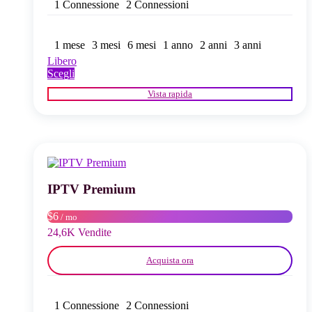
1 Connessione
2 Connessioni
1 mese
3 mesi
6 mesi
1 anno
2 anni
3 anni
Libero
Questo
Scegli
prodotto
Vista rapida
ha
più
varianti.
Le
opzioni
possono
essere
scelte
IPTV Premium
nella
pagina
$6
/ mo
del
24,6K Vendite
prodotto
Acquista ora
1 Connessione
2 Connessioni