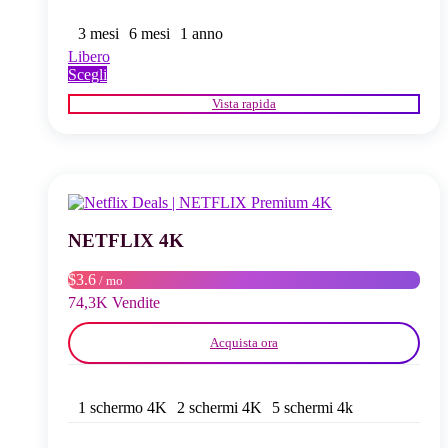
3 mesi
6 mesi
1 anno
Libero
Questo
Scegli
prodotto
Vista rapida
ha
più
varianti.
Le
opzioni
possono
essere
scelte
NETFLIX 4K
nella
pagina
$3.6
/ mo
del
74,3K Vendite
prodotto
Acquista ora
1 schermo 4K
2 schermi 4K
5 schermi 4k