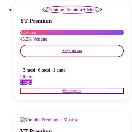
opzioni
possono
essere
scelte
YT Premium
nella
pagina
$3.3
/ mo
del
45,5K Vendite
prodotto
Acquista ora
3 mesi
6 mesi
1 anno
Libero
Questo
Scegli
prodotto
Vista rapida
ha
più
varianti.
Le
opzioni
possono
essere
scelte
YT Premium