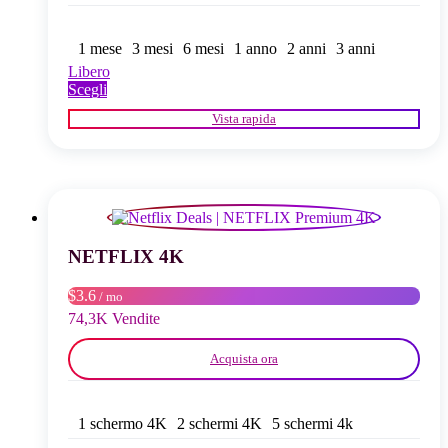
1 mese
3 mesi
6 mesi
1 anno
2 anni
3 anni
Libero
Questo
Scegli
prodotto
Vista rapida
ha
più
varianti.
Le
opzioni
possono
essere
scelte
NETFLIX 4K
nella
pagina
$3.6
/ mo
del
74,3K Vendite
prodotto
Acquista ora
1 schermo 4K
2 schermi 4K
5 schermi 4k