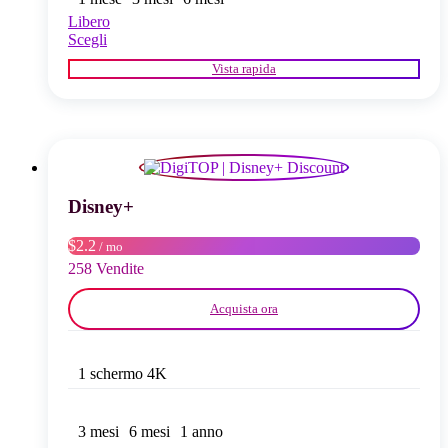
Libero
Questo
Scegli
prodotto
Vista rapida
ha
più
varianti.
Le
opzioni
possono
essere
scelte
Disney+
nella
pagina
$2.2
/ mo
del
258 Vendite
prodotto
Acquista ora
1 schermo 4K
3 mesi
6 mesi
1 anno