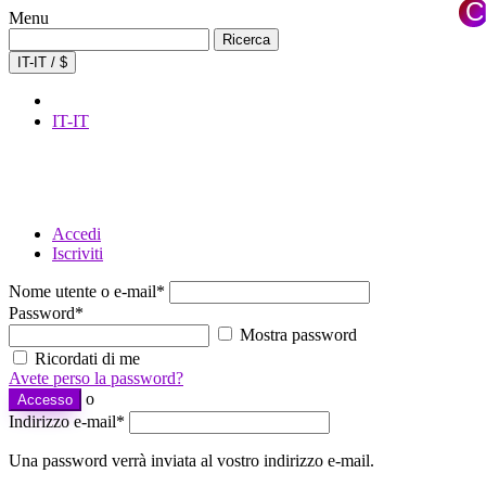
C
Menu
×
Ricerca
Ricerca
per:
IT-IT / $
IT-IT
Accedi
Iscriviti
Nome utente o e-mail
*
Password
*
Mostra password
Ricordati di me
Avete perso la password?
o
Accesso
Indirizzo e-mail
*
Una password verrà inviata al vostro indirizzo e-mail.