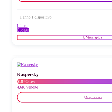
1 anno 1 dispositivo
Libero
Questo
Scegli
prodotto
Vista rapida
ha
più
varianti.
Le
opzioni
possono
essere
scelte
Kaspersky
nella
pagina
$18
/ Chiave
del
4,6K Vendite
prodotto
Acquista ora