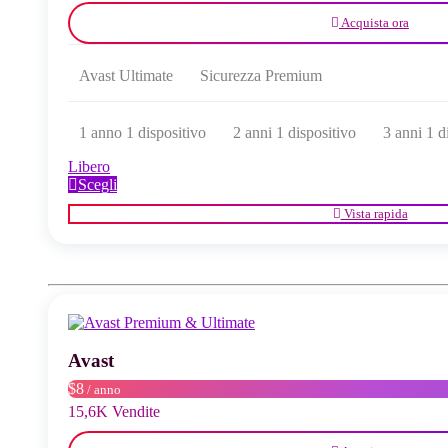
Acquista ora
Avast Ultimate
Sicurezza Premium
1 anno 1 dispositivo
2 anni 1 dispositivo
3 anni 1 d
Libero
Questo
Scegli
prodotto
Vista rapida
ha
più
varianti.
Le
opzioni
possono
essere
scelte
Avast
nella
pagina
$8
/ anno
del
15,6K Vendite
prodotto