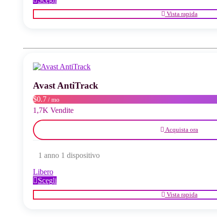
prodotto
Vista rapida
ha
più
varianti.
Le
opzioni
possono
essere
scelte
Avast AntiTrack
nella
pagina
$0.7
/ mo
del
1,7K Vendite
prodotto
Acquista ora
1 anno 1 dispositivo
Libero
Questo
Scegli
prodotto
Vista rapida
ha
più
varianti.