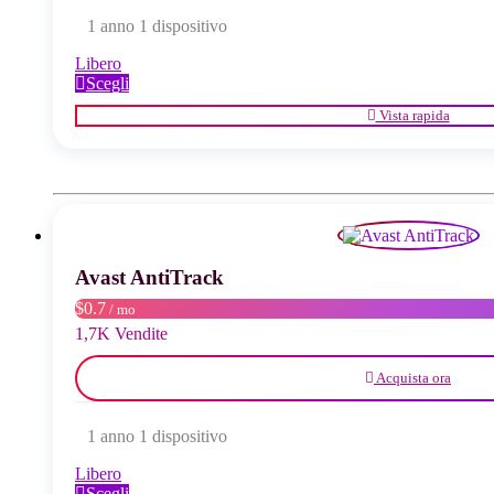
1 anno 1 dispositivo
Libero
Questo
Scegli
prodotto
Vista rapida
ha
più
varianti.
Le
opzioni
possono
essere
scelte
Avast AntiTrack
nella
pagina
$0.7
/ mo
del
1,7K Vendite
prodotto
Acquista ora
1 anno 1 dispositivo
Libero
Questo
Scegli