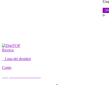
Una 
R
o
Ricerca
0
Lista dei desideri
Conto
Il mio account
Ciao, accedi
CASA
CONTO
ABBONAMENTO
CONTATTO
Ricerca
Ricerca