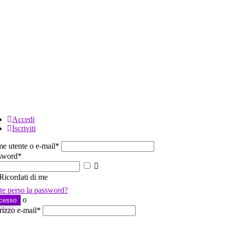
Accedi
Iscriviti
e utente o e-mail
*
sword
*
Mostra
password
Ricordati di me
te perso la password?
o
cesso
rizzo e-mail
*