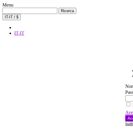
Menu
Ricerca
Ricerca
per:
IT-IT / $
IT-IT
Nom
Pas
Ave
Ac
Indi