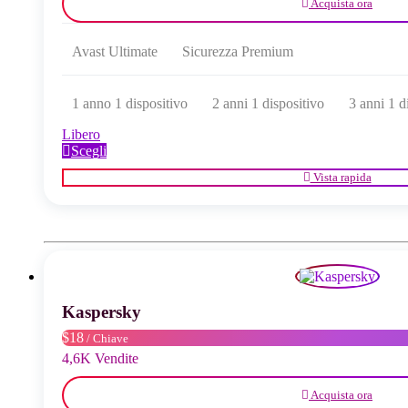
Acquista ora
Avast Ultimate
Sicurezza Premium
1 anno 1 dispositivo
2 anni 1 dispositivo
3 anni 1 d
Libero
Questo
Scegli
prodotto
Vista rapida
ha
più
varianti.
Le
opzioni
possono
essere
scelte
Kaspersky
nella
pagina
$18
/ Chiave
del
4,6K Vendite
prodotto
Acquista ora