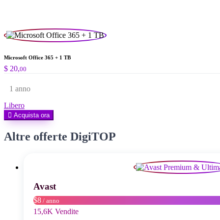
per:
Microsoft Office 365 + 1 TB
$
20,
00
1 anno
Libero
Acquista ora
Altre offerte DigiTOP
Avast
$8
/ anno
15,6K Vendite