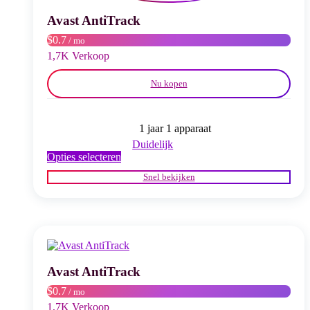
gekozen
worden
Avast AntiTrack
op
$0.7
/ mo
de
productpagina
1,7K Verkoop
Nu kopen
1 jaar 1 apparaat
Duidelijk
Dit
Opties selecteren
product
Snel bekijken
heeft
meerdere
variaties.
Deze
optie
kan
gekozen
worden
Avast AntiTrack
op
$0.7
/ mo
de
productpagina
1,7K Verkoop