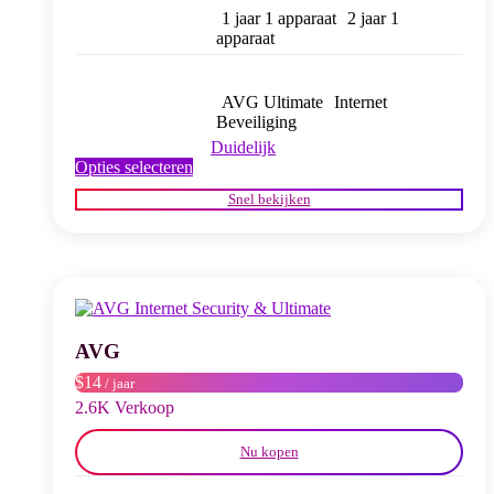
1 jaar 1 apparaat
2 jaar 1
apparaat
AVG Ultimate
Internet
Beveiliging
Duidelijk
Dit
Opties selecteren
product
Snel bekijken
heeft
meerdere
variaties.
Deze
optie
kan
gekozen
worden
AVG
op
$14
/ jaar
de
productpagina
2.6K Verkoop
Nu kopen