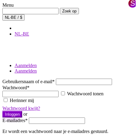
Sl
Menu
×
Zoeken:
Zoek op
NL-BE / $
NL-BE
Aanmelden
Aanmelden
Gebruikersnaam of e-mail
*
Wachtwoord
*
Wachtwoord tonen
Herinner mij
Wachtwoord kwijt?
or
Inloggen
E-mailadres
*
Er wordt een wachtwoord naar je e-mailadres gestuurd.