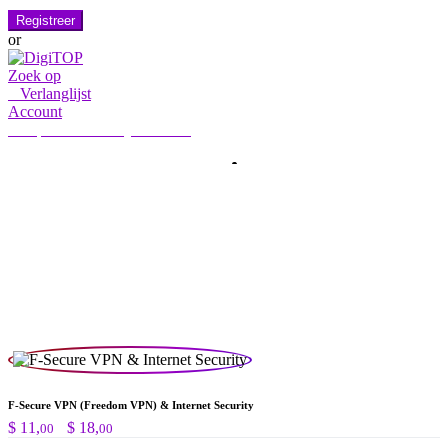
Registreer
or
Zoek op
0
Verlanglijst
Account
Mijn account
Hallo, Aanmelden
HOME
ACCOUNT
ABONNEMENT
CONTACT ONS
Zoeken:
Zoek op
F‑Secure VPN (Freedom VPN) & Internet Security
Prijsklasse:
$
11,
-
$
18,
00
00
$ 11,00