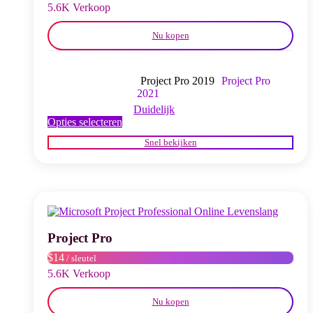
productpagina
5.6K Verkoop
Nu kopen
Project Pro 2019
Project Pro
2021
Duidelijk
Dit
Opties selecteren
product
Snel bekijken
heeft
meerdere
variaties.
Deze
optie
kan
gekozen
worden
Project Pro
op
$14
/ sleutel
de
productpagina
5.6K Verkoop
Nu kopen