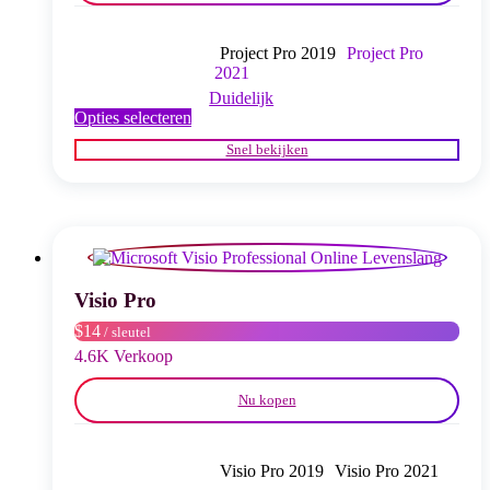
Project Pro 2019
Project Pro
2021
Duidelijk
Dit
Opties selecteren
product
Snel bekijken
heeft
meerdere
variaties.
Deze
optie
kan
gekozen
worden
Visio Pro
op
$14
/ sleutel
de
productpagina
4.6K Verkoop
Nu kopen
Visio Pro 2019
Visio Pro 2021