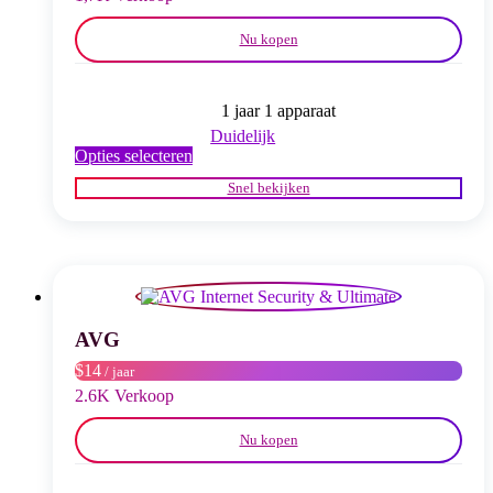
Nu kopen
1 jaar 1 apparaat
Duidelijk
Dit
Opties selecteren
product
Snel bekijken
heeft
meerdere
variaties.
Deze
optie
kan
gekozen
worden
AVG
op
$14
/ jaar
de
productpagina
2.6K Verkoop
Nu kopen