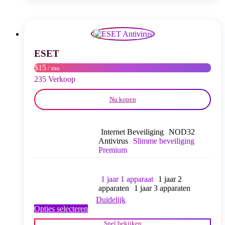
variaties.
Deze
optie
kan
gekozen
worden
ESET
op
$15
/ mo
de
productpagina
235 Verkoop
Nu kopen
Internet Beveiliging
NOD32
Antivirus
Slimme beveiliging
Premium
1 jaar 1 apparaat
1 jaar 2
apparaten
1 jaar 3 apparaten
Duidelijk
Dit
Opties selecteren
product
Snel bekijken