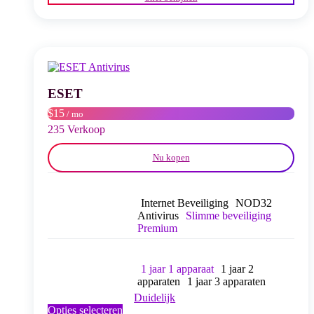
heeft
meerdere
variaties.
Deze
optie
kan
gekozen
worden
ESET
op
$15
/ mo
de
productpagina
235 Verkoop
Nu kopen
Internet Beveiliging
NOD32
Antivirus
Slimme beveiliging
Premium
1 jaar 1 apparaat
1 jaar 2
apparaten
1 jaar 3 apparaten
Duidelijk
Dit
Opties selecteren