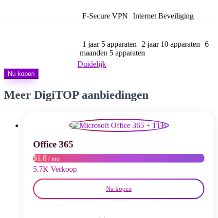
tot
$ 18,00
F-Secure VPN
Internet Beveiliging
1 jaar 5 apparaten
2 jaar 10 apparaten
6
maanden 5 apparaten
Duidelijk
Nu kopen
Meer DigiTOP aanbiedingen
Office 365
$1.8
/ mo
5.7K Verkoop
Nu kopen