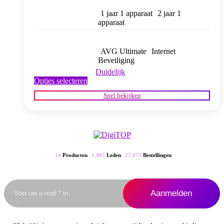
1 jaar 1 apparaat
2 jaar 1
apparaat
AVG Ultimate
Internet
Beveiliging
Duidelijk
Dit
Opties selecteren
product
Snel bekijken
heeft
meerdere
variaties.
Deze
optie
kan
gekozen
14
Producten
1,485
Leden
27,973
Bestellingen
worden
op
de
productpagina