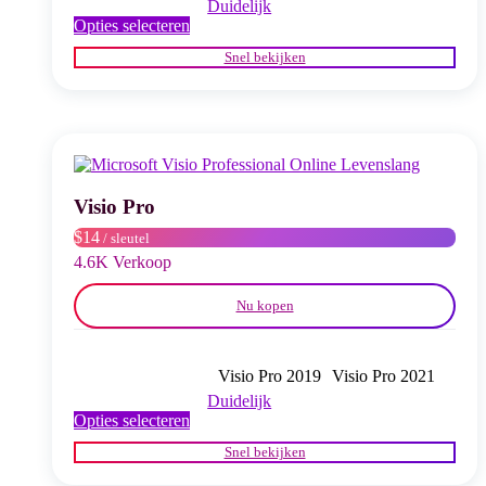
Duidelijk
Dit
Opties selecteren
product
Snel bekijken
heeft
meerdere
variaties.
Deze
optie
kan
gekozen
worden
Visio Pro
op
$14
/ sleutel
de
productpagina
4.6K Verkoop
Nu kopen
Visio Pro 2019
Visio Pro 2021
Duidelijk
Dit
Opties selecteren
product
Snel bekijken
heeft
meerdere