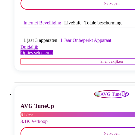
Nu kopen
Internet Beveiliging
LiveSafe
Totale bescherming
1 jaar 3 apparaten
1 Jaar Onbeperkt Apparaat
Duidelijk
Dit
Opties selecteren
product
Snel bekijken
heeft
meerdere
variaties.
Deze
optie
kan
gekozen
worden
AVG TuneUp
op
de
$1
/ mo
productpagina
3.1K Verkoop
Nu kopen