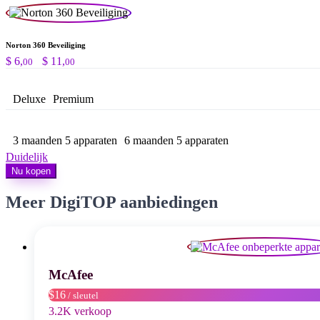
Norton 360 Beveiliging
Prijsklasse:
$
6,
-
$
11,
00
00
$ 6,00
tot
Deluxe
Premium
$ 11,00
3 maanden 5 apparaten
6 maanden 5 apparaten
Duidelijk
Nu kopen
Meer DigiTOP aanbiedingen
McAfee
$16
/ sleutel
3.2K verkoop