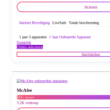
Nu kopen
Internet Beveiliging
LiveSafe
Totale bescherming
1 jaar 3 apparaten
1 Jaar Onbeperkt Apparaat
Duidelijk
Dit
Opties selecteren
product
Snel bekijken
heeft
meerdere
variaties.
Deze
optie
kan
gekozen
worden
McAfee
op
de
$16
/ sleutel
productpagina
3.2K verkoop