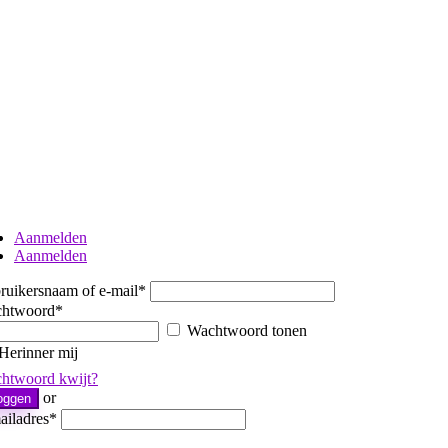
Aanmelden
Aanmelden
ruikersnaam of e-mail
*
htwoord
*
Wachtwoord tonen
Herinner mij
htwoord kwijt?
or
loggen
ailadres
*