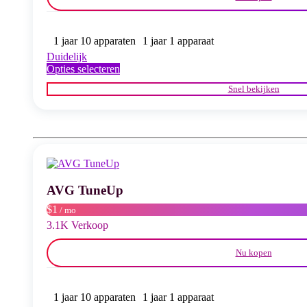
1 jaar 10 apparaten
1 jaar 1 apparaat
Duidelijk
Dit
Opties selecteren
product
Snel bekijken
heeft
meerdere
variaties.
Deze
optie
kan
gekozen
worden
AVG TuneUp
op
de
$1
/ mo
productpagina
3.1K Verkoop
Nu kopen
1 jaar 10 apparaten
1 jaar 1 apparaat