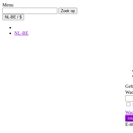
Menu
Zoeken:
Zoek op
NL-BE / $
NL-BE
Geb
Wac
Wac
In
E-m