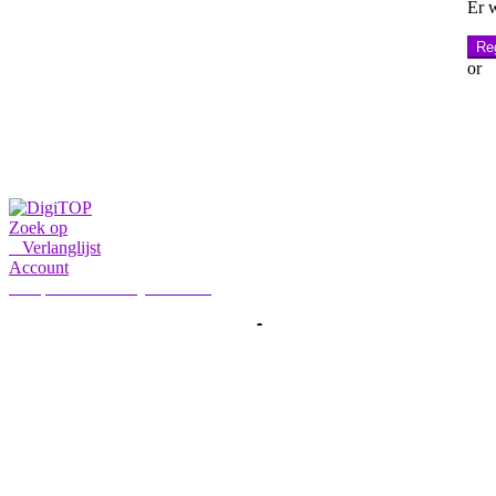
Er 
Reg
or
Zoek op
0
Verlanglijst
Account
Mijn account
Hallo, Aanmelden
HOME
ACCOUNT
ABONNEMENT
CONTACT ONS
Zoeken:
Zoek op