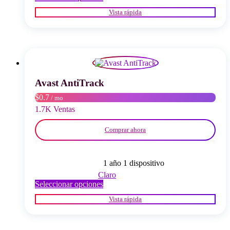
producto
Vista rápida
tiene
múltiples
variantes.
Las
opciones
se
pueden
elegir
Avast AntiTrack
en
$0.7
/ mo
la
página
1.7K Ventas
del
producto
Comprar ahora
1 año 1 dispositivo
Claro
Este
Seleccionar opciones
producto
Vista rápida
tiene
múltiples
variantes.
Las