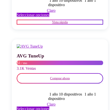
1 año 10 dispositivos
1 año 1
dispositivo
Claro
Este
Seleccionar opciones
producto
Vista rápida
tiene
múltiples
variantes.
Las
opciones
se
pueden
elegir
AVG TuneUp
en
$1
/ mo
la
página
3.1K Ventas
del
producto
Comprar ahora
1 año 10 dispositivos
1 año 1
dispositivo
Claro
Este
Seleccionar opciones