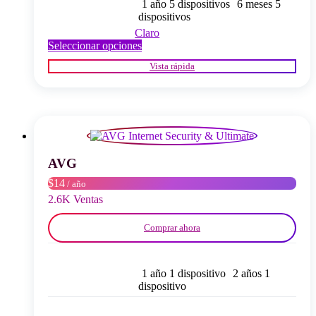
1 año 5 dispositivos
6 meses 5
dispositivos
Claro
Este
Seleccionar opciones
producto
Vista rápida
tiene
múltiples
variantes.
Las
opciones
se
pueden
elegir
AVG
en
$14
/ año
la
página
2.6K Ventas
del
producto
Comprar ahora
1 año 1 dispositivo
2 años 1
dispositivo