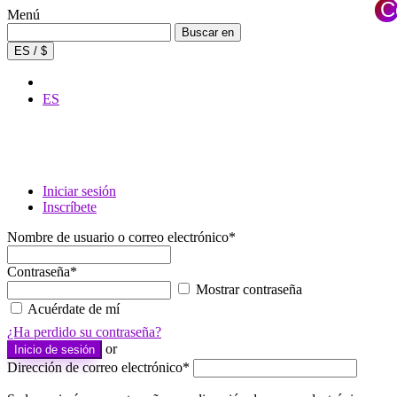
C
Menú
×
Buscar:
Buscar en
ES / $
ES
Iniciar sesión
Inscríbete
Nombre de usuario o correo electrónico
*
Contraseña
*
Mostrar contraseña
Acuérdate de mí
¿Ha perdido su contraseña?
or
Inicio de sesión
Dirección de correo electrónico
*