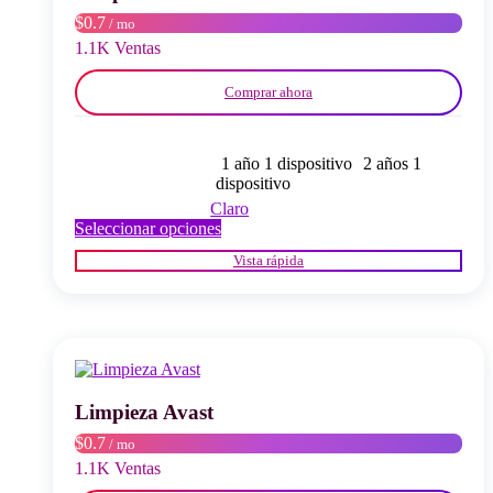
en
$0.7
/ mo
la
página
1.1K Ventas
del
producto
Comprar ahora
1 año 1 dispositivo
2 años 1
dispositivo
Claro
Este
Seleccionar opciones
producto
Vista rápida
tiene
múltiples
variantes.
Las
opciones
se
pueden
elegir
Limpieza Avast
en
$0.7
/ mo
la
página
1.1K Ventas
del