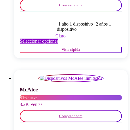
producto
Comprar ahora
1 año 1 dispositivo
2 años 1
dispositivo
Claro
Este
Seleccionar opciones
producto
Vista rápida
tiene
múltiples
variantes.
Las
opciones
se
pueden
elegir
McAfee
en
$16
/ llave
la
página
3.2K Ventas
del
producto
Comprar ahora