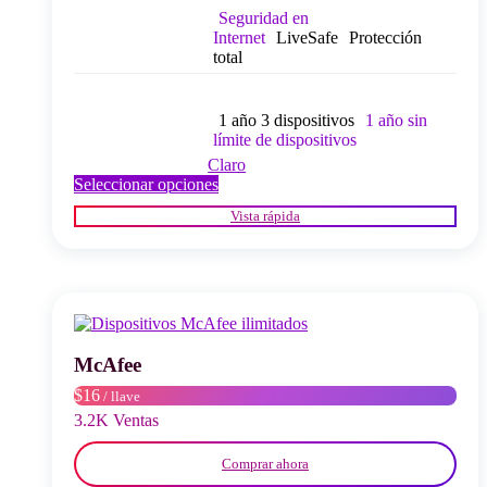
Seguridad en
Internet
LiveSafe
Protección
total
1 año 3 dispositivos
1 año sin
límite de dispositivos
Claro
Este
Seleccionar opciones
producto
Vista rápida
tiene
múltiples
variantes.
Las
opciones
se
pueden
elegir
McAfee
en
$16
/ llave
la
página
3.2K Ventas
del
producto
Comprar ahora