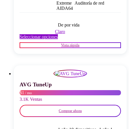
Extreme
Auditoría de red
AIDA64
De por vida
Claro
Este
Seleccionar opciones
producto
Vista rápida
tiene
múltiples
variantes.
Las
opciones
se
pueden
elegir
AVG TuneUp
en
$1
/ mo
la
página
3.1K Ventas
del
producto
Comprar ahora