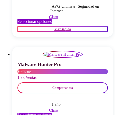
AVG Ultimate
Seguridad en
Internet
Claro
Este
Seleccionar opciones
producto
Vista rápida
tiene
múltiples
variantes.
Las
opciones
se
pueden
elegir
Malware Hunter Pro
en
$0.6
/ mo
la
página
1,8k Ventas
del
producto
Comprar ahora
1 año
Claro
Este
Seleccionar opciones