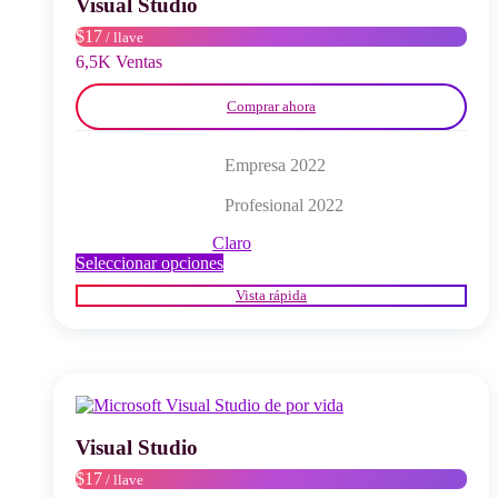
Visual Studio
en
$17
/ llave
la
página
6,5K Ventas
del
producto
Comprar ahora
Empresa 2022
Profesional 2022
Claro
Este
Seleccionar opciones
producto
Vista rápida
tiene
múltiples
variantes.
Las
opciones
se
pueden
elegir
Visual Studio
en
$17
/ llave
la