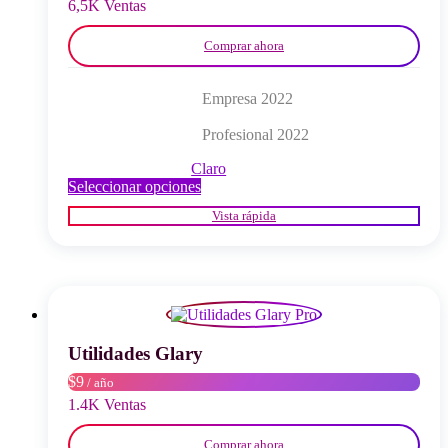
página
6,5K Ventas
del
producto
Comprar ahora
Empresa 2022
Profesional 2022
Claro
Este
Seleccionar opciones
producto
Vista rápida
tiene
múltiples
variantes.
Las
opciones
se
pueden
elegir
Utilidades Glary
en
$9
/ año
la
página
1.4K Ventas
del
producto
Comprar ahora