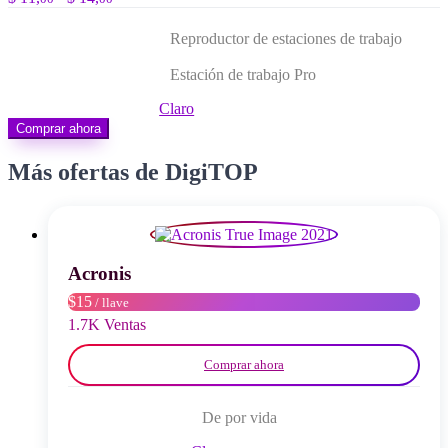
de
precios:
Reproductor de estaciones de trabajo
desde
$ 11,00
Estación de trabajo Pro
hasta
$ 14,00
Claro
Comprar ahora
Más ofertas de DigiTOP
Acronis
$15
/ llave
1.7K Ventas
Comprar ahora
De por vida