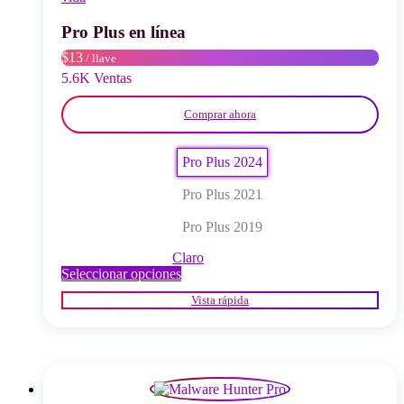
elegir
en
Pro Plus en línea
la
$13
/ llave
página
del
5.6K Ventas
producto
Comprar ahora
Pro Plus 2024
Pro Plus 2021
Pro Plus 2019
Claro
Este
Seleccionar opciones
producto
Vista rápida
tiene
múltiples
variantes.
Las
opciones
se
pueden