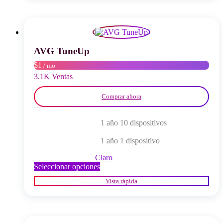
variantes.
Las
opciones
se
pueden
elegir
AVG TuneUp
en
$1
/ mo
la
página
3.1K Ventas
del
producto
Comprar ahora
1 año 10 dispositivos
1 año 1 dispositivo
Claro
Este
Seleccionar opciones
producto
Vista rápida
tiene
múltiples
variantes.
Las
opciones