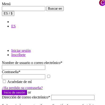
C
Menú
×
Buscar:
Buscar en
ES / $
ES
Iniciar sesión
Inscríbete
Nombre de usuario o correo electrónico
*
Contraseña
*
Mostrar
contraseña
Acuérdate de mí
¿Ha perdido su contraseña?
or
Inicio de sesión
Dirección de correo electrónico
*