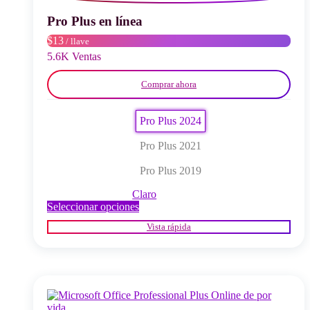
elegir
en
Pro Plus en línea
la
$13
/ llave
página
del
5.6K Ventas
producto
Comprar ahora
Pro Plus 2024
Pro Plus 2021
Pro Plus 2019
Claro
Este
Seleccionar opciones
producto
Vista rápida
tiene
múltiples
variantes.
Las
opciones
se
pueden