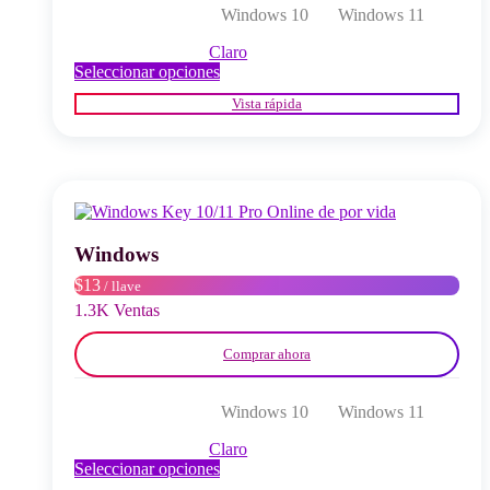
Windows 10
Windows 11
Claro
Este
Seleccionar opciones
producto
Vista rápida
tiene
múltiples
variantes.
Las
opciones
se
pueden
elegir
Windows
en
$13
/ llave
la
página
1.3K Ventas
del
producto
Comprar ahora
Windows 10
Windows 11
Claro
Este
Seleccionar opciones
producto