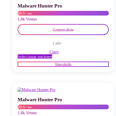
elegir
Malware Hunter Pro
en
$0.6
/ mo
la
página
1,8k Ventas
del
producto
Comprar ahora
1 año
Claro
Este
Seleccionar opciones
producto
Vista rápida
tiene
múltiples
variantes.
Las
opciones
se
pueden
elegir
Malware Hunter Pro
en
$0.6
/ mo
la
página
1,8k Ventas