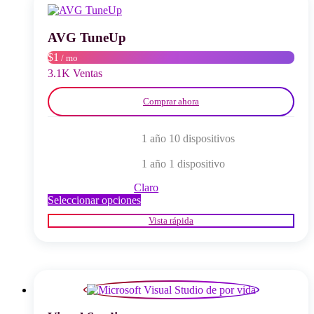
se
pueden
elegir
AVG TuneUp
en
$1
/ mo
la
página
3.1K Ventas
del
producto
Comprar ahora
1 año 10 dispositivos
1 año 1 dispositivo
Claro
Este
Seleccionar opciones
producto
Vista rápida
tiene
múltiples
variantes.
Las
opciones
se
pueden
elegir