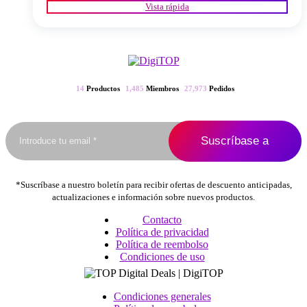
Vista rápida
tiene
múltiples
variantes.
Las
opciones
se
pueden
14
Productos
1,485
Miembros
27,973
Pedidos
elegir
en
la
página
del
producto
*Suscríbase a nuestro boletín para recibir ofertas de descuento anticipadas,
actualizaciones e información sobre nuevos productos.
Contacto
Política de privacidad
Política de reembolso
Condiciones de uso
Condiciones generales