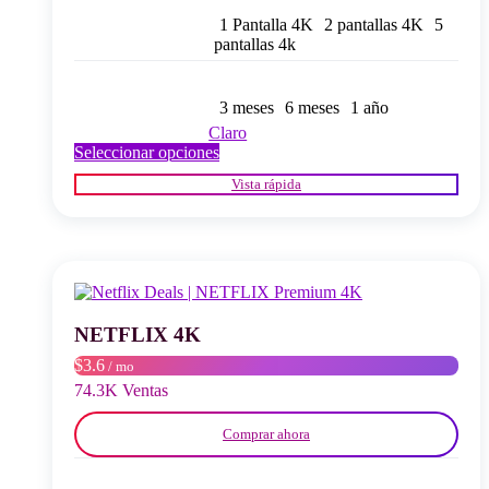
1 Pantalla 4K
2 pantallas 4K
5
pantallas 4k
3 meses
6 meses
1 año
Claro
Este
Seleccionar opciones
producto
Vista rápida
tiene
múltiples
variantes.
Las
opciones
se
pueden
elegir
NETFLIX 4K
en
$3.6
/ mo
la
página
74.3K Ventas
del
producto
Comprar ahora