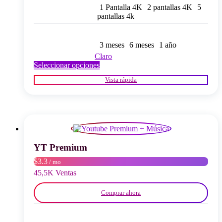
1 Pantalla 4K
2 pantallas 4K
5
pantallas 4k
3 meses
6 meses
1 año
Claro
Este
Seleccionar opciones
producto
Vista rápida
tiene
múltiples
variantes.
Las
opciones
se
pueden
elegir
YT Premium
en
$3.3
/ mo
la
página
45,5K Ventas
del
producto
Comprar ahora