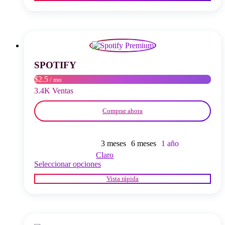
múltiples
variantes.
Las
opciones
se
pueden
elegir
SPOTIFY
en
$2.5
/ mo
la
página
3.4K Ventas
del
producto
Comprar ahora
3 meses
6 meses
1 año
Claro
Este
Seleccionar opciones
producto
Vista rápida
tiene
múltiples
variantes.
Las
opciones