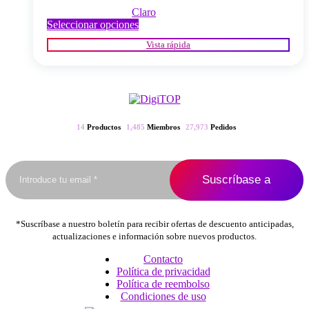
Claro
Este
Seleccionar opciones
producto
Vista rápida
tiene
múltiples
variantes.
Las
opciones
se
pueden
14
Productos
1,485
Miembros
27,973
Pedidos
elegir
en
la
página
del
producto
*Suscríbase a nuestro boletín para recibir ofertas de descuento anticipadas,
actualizaciones e información sobre nuevos productos.
Contacto
Política de privacidad
Política de reembolso
Condiciones de uso