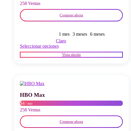
página
258 Ventas
del
producto
Comprar ahora
1 mes
3 meses
6 meses
Claro
Este
Seleccionar opciones
producto
Vista rápida
tiene
múltiples
variantes.
Las
opciones
se
pueden
elegir
HBO Max
en
$4
/ mo
la
página
258 Ventas
del
producto
Comprar ahora