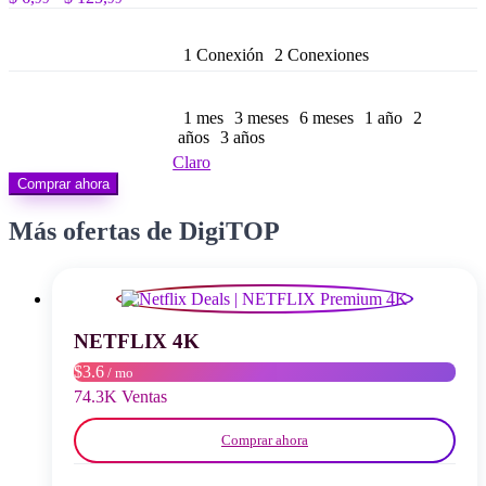
de
precios:
desde
1 Conexión
2 Conexiones
$ 6,99
hasta
$ 125,99
1 mes
3 meses
6 meses
1 año
2
años
3 años
Claro
Comprar ahora
Más ofertas de DigiTOP
NETFLIX 4K
$3.6
/ mo
74.3K Ventas
Comprar ahora