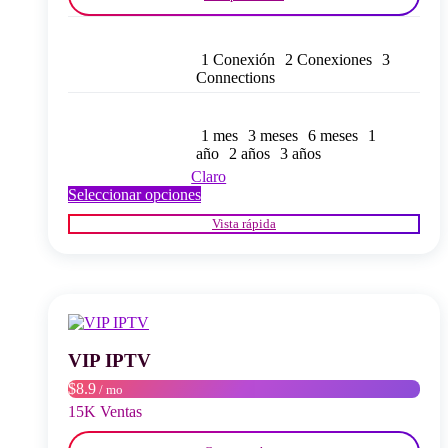
1 Conexión
2 Conexiones
3
Connections
1 mes
3 meses
6 meses
1
año
2 años
3 años
Claro
Este
Seleccionar opciones
producto
Vista rápida
tiene
múltiples
variantes.
Las
opciones
se
pueden
elegir
VIP IPTV
en
$8.9
/ mo
la
página
15K Ventas
del
producto