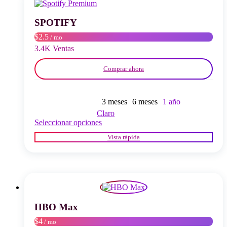
se
pueden
elegir
SPOTIFY
en
$2.5
/ mo
la
página
3.4K Ventas
del
producto
Comprar ahora
3 meses
6 meses
1 año
Claro
Este
Seleccionar opciones
producto
Vista rápida
tiene
múltiples
variantes.
Las
opciones
se
pueden
elegir
HBO Max
en
$4
/ mo
la