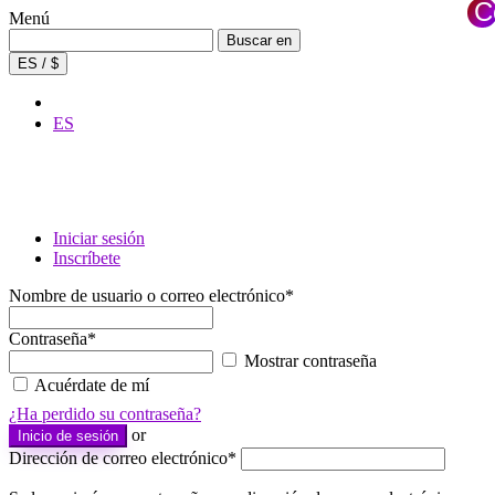
C
Menú
×
Buscar:
Buscar en
ES / $
ES
Iniciar sesión
Inscríbete
Nombre de usuario o correo electrónico
*
Contraseña
*
Mostrar contraseña
Acuérdate de mí
¿Ha perdido su contraseña?
or
Inicio de sesión
Dirección de correo electrónico
*