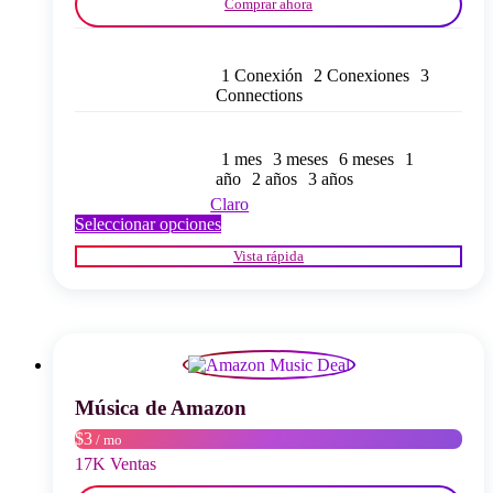
Comprar ahora
1 Conexión
2 Conexiones
3
Connections
1 mes
3 meses
6 meses
1
año
2 años
3 años
Claro
Este
Seleccionar opciones
producto
Vista rápida
tiene
múltiples
variantes.
Las
opciones
se
pueden
elegir
Música de Amazon
en
$3
/ mo
la
página
17K Ventas
del