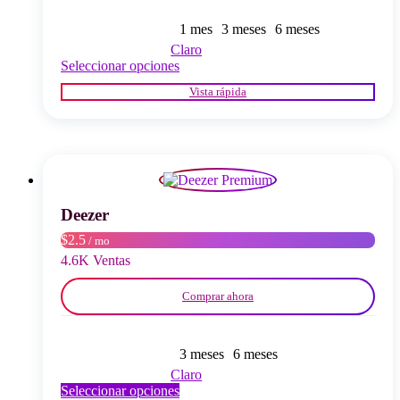
1 mes
3 meses
6 meses
Claro
Este
Seleccionar opciones
producto
Vista rápida
tiene
múltiples
variantes.
Las
opciones
se
pueden
elegir
Deezer
en
$2.5
/ mo
la
página
4.6K Ventas
del
producto
Comprar ahora
3 meses
6 meses
Claro
Este
Seleccionar opciones