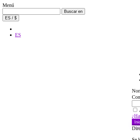
Menú
Buscar:
Buscar en
ES / $
ES
Nom
Con
¿Ha
Ini
Dire
Se l