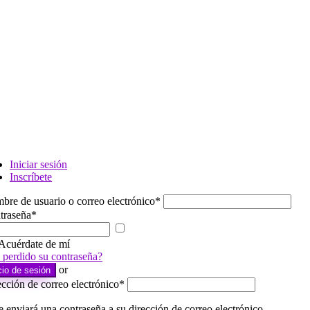
Iniciar sesión
Inscríbete
bre de usuario o correo electrónico
*
traseña
*
Mostrar
contraseña
Acuérdate de mí
 perdido su contraseña?
or
cio de sesión
cción de correo electrónico
*
e enviará una contraseña a su dirección de correo electrónico.