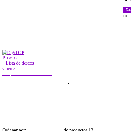
Re
or
Buscar en
0
Lista de deseos
Cuenta
Mi cuenta
Hola, Iniciar sesión
INICIO
CUENTA
SUSCRIPCIÓN
CONTACTO
Buscar:
Buscar en
Ordenar por:
de productos 13