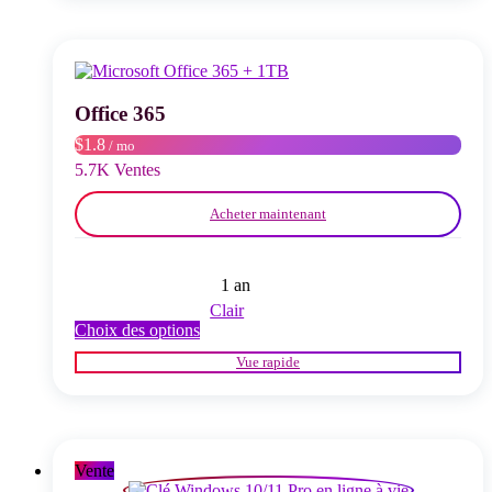
variations.
Les
options
peuvent
être
choisies
Office 365
sur
$1.8
/ mo
la
page
5.7K Ventes
du
produit
Acheter maintenant
1 an
Clair
Ce
Choix des options
produit
Vue rapide
a
plusieurs
variations.
Les
options
peuvent
Vente
être