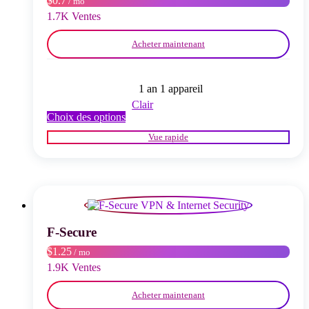
$0.7
/ mo
la
page
1.7K Ventes
du
produit
Acheter maintenant
1 an 1 appareil
Clair
Ce
Choix des options
produit
Vue rapide
a
plusieurs
variations.
Les
options
peuvent
être
choisies
F-Secure
sur
$1.25
/ mo
la
page
1.9K Ventes
du
produit
Acheter maintenant