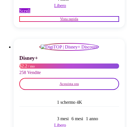
Libero
Questo
Scegli
prodotto
Vista rapida
ha
più
varianti.
Le
opzioni
possono
essere
scelte
Disney+
nella
$2.2
/ mo
pagina
del
258 Vendite
prodotto
Acquista ora
1 schermo 4K
3 mesi
6 mesi
1 anno
Libero