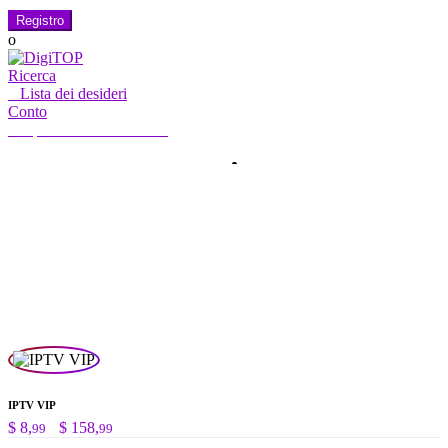
Registro
o
Ricerca
0
Lista dei desideri
Conto
Il mio account
Ciao, accedi
CASA
CONTO
ABBONAMENTO
CONTATTO
Ricerca
Ricerca
per:
IPTV VIP
Fascia
$
8,
-
$
158,
99
99
di