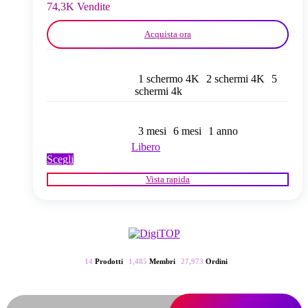
del
74,3K Vendite
prodotto
Acquista ora
1 schermo 4K
2 schermi 4K
5
schermi 4k
3 mesi
6 mesi
1 anno
Libero
Questo
Scegli
prodotto
Vista rapida
ha
più
varianti.
Le
opzioni
possono
essere
14
Prodotti
1,485
Membri
27,973
Ordini
scelte
nella
pagina
del