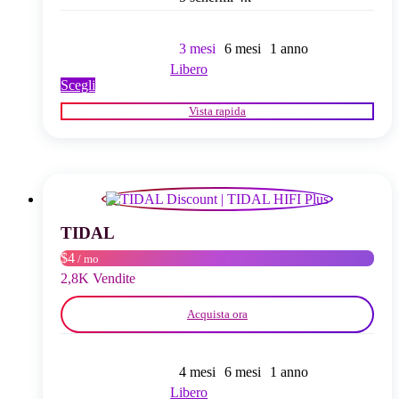
3 mesi
6 mesi
1 anno
Libero
Questo
Scegli
prodotto
Vista rapida
ha
più
varianti.
Le
opzioni
possono
essere
scelte
TIDAL
nella
$4
/ mo
pagina
del
2,8K Vendite
prodotto
Acquista ora
4 mesi
6 mesi
1 anno
Libero