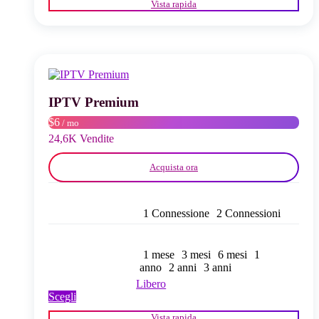
Vista rapida
ha
più
varianti.
Le
opzioni
possono
essere
scelte
IPTV Premium
nella
$6
/ mo
pagina
del
24,6K Vendite
prodotto
Acquista ora
1 Connessione
2 Connessioni
1 mese
3 mesi
6 mesi
1
anno
2 anni
3 anni
Libero
Questo
Scegli
prodotto
Vista rapida