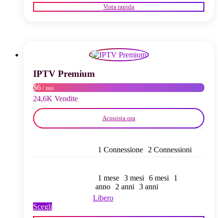
prodotto
Vista rapida
ha
più
varianti.
Le
opzioni
possono
essere
scelte
IPTV Premium
nella
$6
/ mo
pagina
del
24,6K Vendite
prodotto
Acquista ora
1 Connessione
2 Connessioni
1 mese
3 mesi
6 mesi
1
anno
2 anni
3 anni
Libero
Questo
Scegli
prodotto