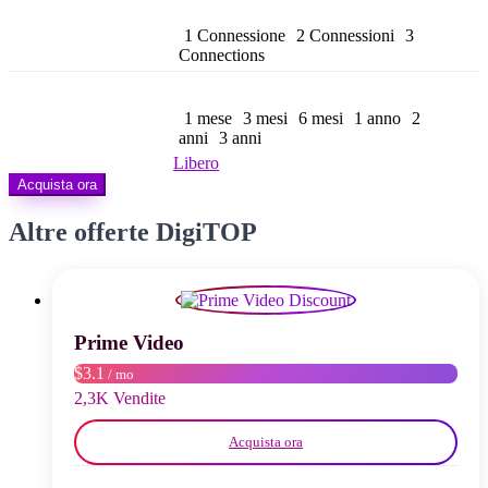
prezzo:
da
1 Connessione
2 Connessioni
3
$ 8,99
Connections
a
$ 158,99
1 mese
3 mesi
6 mesi
1 anno
2
anni
3 anni
Libero
Acquista ora
Altre offerte DigiTOP
Prime Video
$3.1
/ mo
2,3K Vendite
Acquista ora