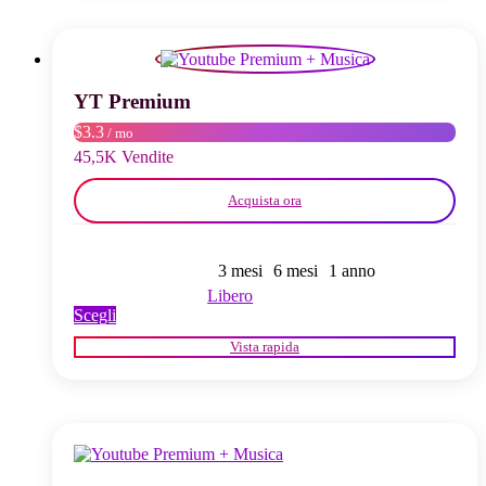
Le
opzioni
possono
essere
scelte
YT Premium
nella
$3.3
/ mo
pagina
del
45,5K Vendite
prodotto
Acquista ora
3 mesi
6 mesi
1 anno
Libero
Questo
Scegli
prodotto
Vista rapida
ha
più
varianti.
Le
opzioni
possono
essere