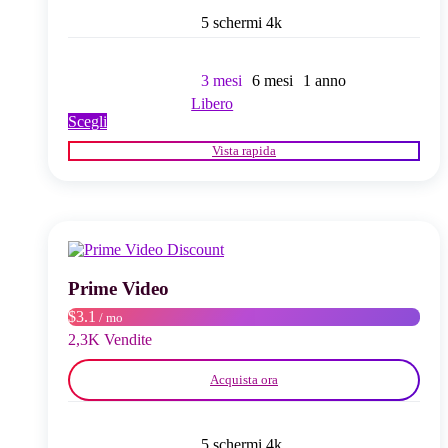
5 schermi 4k
3 mesi
6 mesi
1 anno
Libero
Questo
Scegli
prodotto
Vista rapida
ha
più
varianti.
Le
opzioni
possono
essere
scelte
Prime Video
nella
$3.1
/ mo
pagina
del
2,3K Vendite
prodotto
Acquista ora
5 schermi 4k