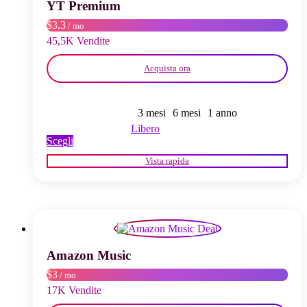
scelte
YT Premium
nella
$3.3
/ mo
pagina
del
45,5K Vendite
prodotto
Acquista ora
3 mesi
6 mesi
1 anno
Libero
Questo
Scegli
prodotto
Vista rapida
ha
più
varianti.
Le
opzioni
possono
essere
scelte
Amazon Music
nella
$3
/ mo
pagina
del
17K Vendite
prodotto