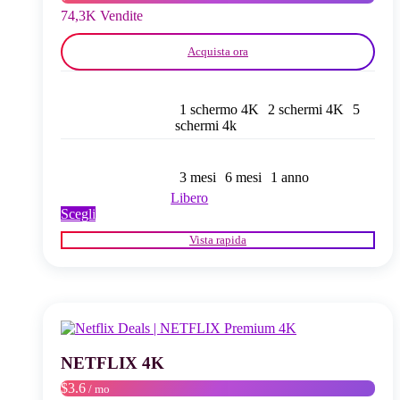
del
74,3K Vendite
prodotto
Acquista ora
1 schermo 4K
2 schermi 4K
5
schermi 4k
3 mesi
6 mesi
1 anno
Libero
Questo
Scegli
prodotto
Vista rapida
ha
più
varianti.
Le
opzioni
possono
essere
scelte
NETFLIX 4K
nella
$3.6
/ mo
pagina