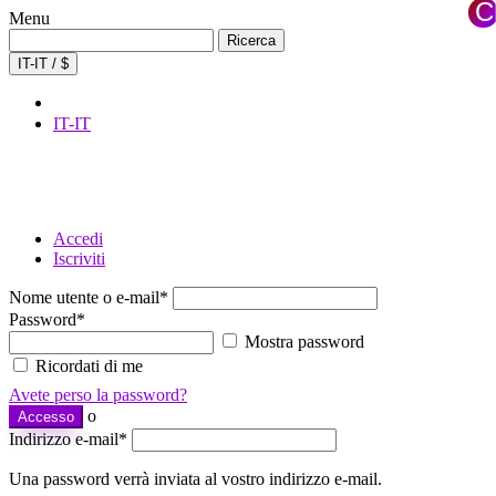
C
Menu
×
Ricerca
Ricerca
per:
IT-IT / $
IT-IT
Accedi
Iscriviti
Nome utente o e-mail
*
Password
*
Mostra password
Ricordati di me
Avete perso la password?
o
Accesso
Indirizzo e-mail
*
Una password verrà inviata al vostro indirizzo e-mail.