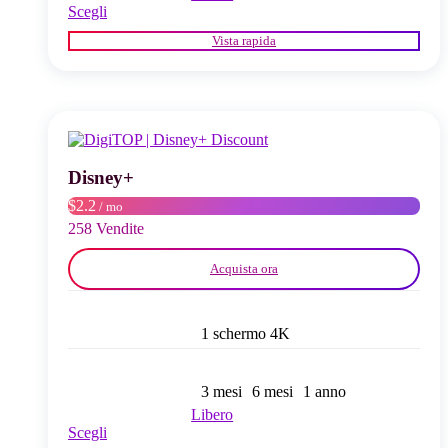
Questo
Scegli
prodotto
Vista rapida
ha
più
varianti.
Le
opzioni
possono
essere
scelte
Disney+
nella
$2.2
/ mo
pagina
del
258 Vendite
prodotto
Acquista ora
1 schermo 4K
3 mesi
6 mesi
1 anno
Libero
Questo
Scegli