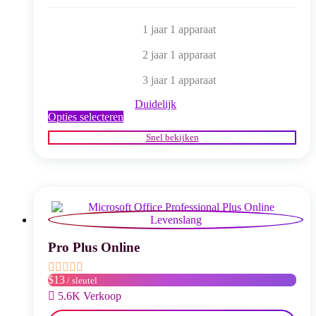
1 jaar 1 apparaat
2 jaar 1 apparaat
3 jaar 1 apparaat
Duidelijk
Dit
Opties selecteren
product
Snel bekijken
heeft
meerdere
variaties.
Deze
optie
kan
gekozen
worden
op
Pro Plus Online
de
productpagina
$13
/ sleutel
5.6K Verkoop