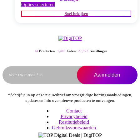
Dit
Opties selecteren
product
Snel bekijken
heeft
meerdere
variaties.
Deze
optie
kan
gekozen
14
Producten
1,485
Leden
27,973
Bestellingen
worden
op
de
productpagina
*Schrijf je in op onze nieuwsbrief om vroegtijdige kortingsaanbiedingen,
updates en info over nieuwe producten te ontvangen.
Contact
Privacybeleid
Restitutiebeleid
Gebruiksvoorwaarden