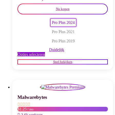
Nu kopen
Pro Plus 2024
Pro Plus 2021
Pro Plus 2019
Duidelijk
Dit
Opties selecteren
product
Snel bekijken
heeft
meerdere
variaties.
Deze
optie
kan
gekozen
worden
Malwarebytes
op
de
$1.25
/ mo
productpagina
2,6k verkoop