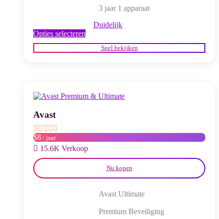
3 jaar 1 apparaat
Duidelijk
Dit
Opties selecteren
product
Snel bekijken
heeft
meerdere
variaties.
Deze
optie
kan
gekozen
worden
Avast
op
de
$8
/ jaar
productpagina
15.6K Verkoop
Nu kopen
Avast Ultimate
Premium Beveiliging