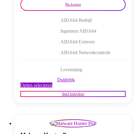
Nu kopen
AIDA64 Bedrijf
Ingenieur AIDA64
AIDA64 Extreem
AIDA64 Netwerkcontrole
Levenslang
Duidelijk
Dit
Opties selecteren
product
Snel bekijken
heeft
meerdere
variaties.
Deze
optie
kan
gekozen
worden