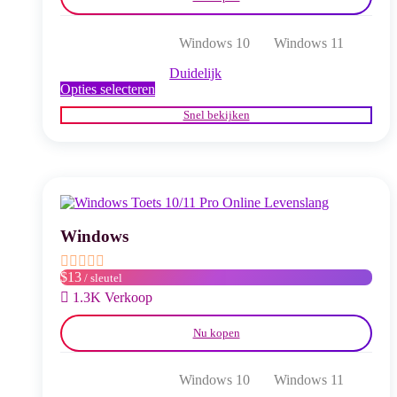
Windows 10
Windows 11
Duidelijk
Dit
Opties selecteren
product
Snel bekijken
heeft
meerdere
variaties.
Deze
optie
kan
gekozen
worden
Windows
op
de
$13
/ sleutel
productpagina
1.3K Verkoop
Nu kopen
Windows 10
Windows 11