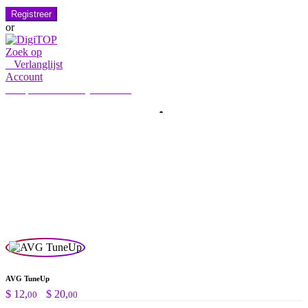
Registreer
or
Zoek op
0
Verlanglijst
Account
Mijn account
Hallo, Aanmelden
HOME
ACCOUNT
ABONNEMENT
CONTACT ONS
Zoeken:
Zoek op
AVG TuneUp
Prijsklasse:
$
12,
-
$
20,
00
00
$ 12,00