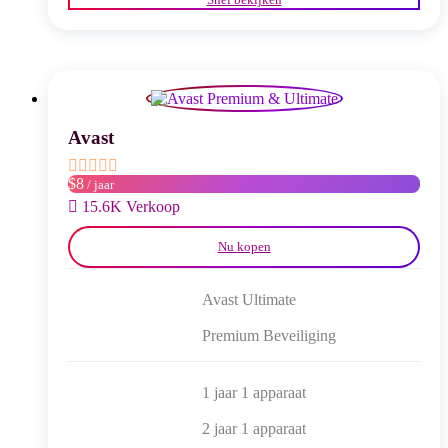
heeft
meerdere
variaties.
Deze
optie
kan
gekozen
worden
Avast
op
de
$8
/ jaar
productpagina
15.6K Verkoop
Nu kopen
Avast Ultimate
Premium Beveiliging
1 jaar 1 apparaat
2 jaar 1 apparaat