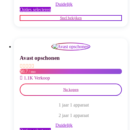
Duidelijk
Dit
Opties selecteren
product
Snel bekijken
heeft
meerdere
variaties.
Deze
optie
kan
gekozen
worden
Avast opschonen
op
de
$0.7
/ mo
productpagina
1.1K Verkoop
Nu kopen
1 jaar 1 apparaat
2 jaar 1 apparaat
Duidelijk