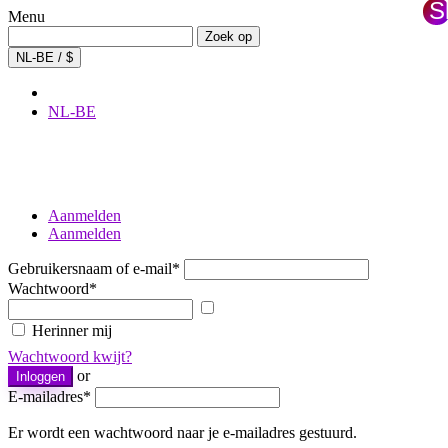
Sl
Menu
×
Zoeken:
Zoek op
NL-BE / $
NL-BE
Aanmelden
Aanmelden
Gebruikersnaam of e-mail
*
Wachtwoord
*
Wachtwoord
tonen
Herinner mij
Wachtwoord kwijt?
or
Inloggen
E-mailadres
*
Er wordt een wachtwoord naar je e-mailadres gestuurd.