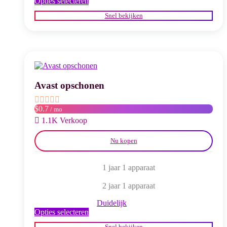
Dit
Opties selecteren
product
Snel bekijken
heeft
meerdere
variaties.
Deze
optie
kan
gekozen
worden
Avast opschonen
op
de
$0.7
/ mo
productpagina
1.1K Verkoop
Nu kopen
1 jaar 1 apparaat
2 jaar 1 apparaat
Duidelijk
Dit
Opties selecteren
product
Snel bekijken