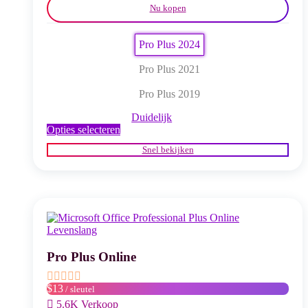
Nu kopen
Pro Plus 2024
Pro Plus 2021
Pro Plus 2019
Duidelijk
Dit
Opties selecteren
product
Snel bekijken
heeft
meerdere
variaties.
Deze
optie
kan
gekozen
worden
op
Pro Plus Online
de
productpagina
$13
/ sleutel
5.6K Verkoop