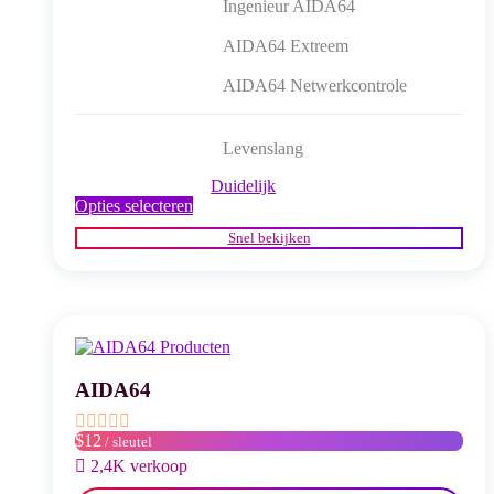
Ingenieur AIDA64
AIDA64 Extreem
AIDA64 Netwerkcontrole
Levenslang
Duidelijk
Dit
Opties selecteren
product
Snel bekijken
heeft
meerdere
variaties.
Deze
optie
kan
gekozen
worden
AIDA64
op
de
$12
/ sleutel
productpagina
2,4K verkoop