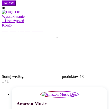
Rejestr
or
Wyszukiwanie
0
Lista życzeń
Konto
Moje konto
Witaj, zaloguj się
DOM
KONTO
SUBSKRYPCJA
KONTAKT
Wyszukaj:
Wyszukiwanie
Sortuj według:
produktów 13
1 / 1
Amazon Music