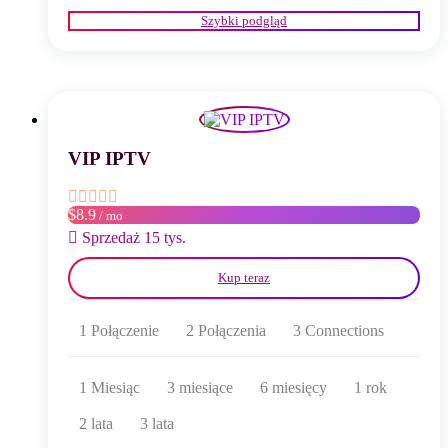
produkt
Szybki podgląd
ma
wiele
wariantów.
Opcje
można
wybrać
na
stronie
VIP IPTV
produktu
$8.9
/ mo
Sprzedaż 15 tys.
Kup teraz
1 Połączenie
2 Połączenia
3 Connections
1 Miesiąc
3 miesiące
6 miesięcy
1 rok
2 lata
3 lata