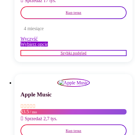
Sprzedaż 17 tys.
Kup teraz
4 miesiące
Wyczyść
Ten
Wybierz opcje
produkt
Szybki podgląd
ma
wiele
wariantów.
Opcje
można
wybrać
na
stronie
Apple Music
produktu
$3.5
/ mo
Sprzedaż 2,7 tys.
Kup teraz