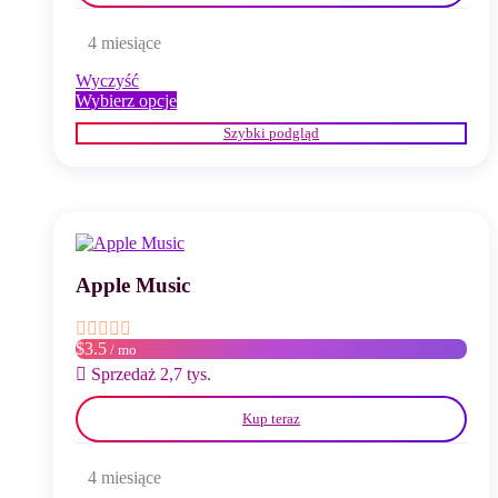
4 miesiące
Wyczyść
Ten
Wybierz opcje
produkt
Szybki podgląd
ma
wiele
wariantów.
Opcje
można
wybrać
na
stronie
Apple Music
produktu
$3.5
/ mo
Sprzedaż 2,7 tys.
Kup teraz
4 miesiące