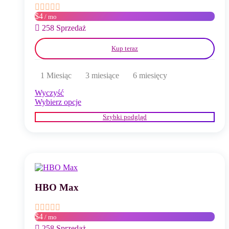
$4
/ mo
258 Sprzedaż
Kup teraz
1 Miesiąc
3 miesiące
6 miesięcy
Wyczyść
Ten
Wybierz opcje
produkt
Szybki podgląd
ma
wiele
wariantów.
Opcje
można
wybrać
na
stronie
HBO Max
produktu
$4
/ mo
258 Sprzedaż