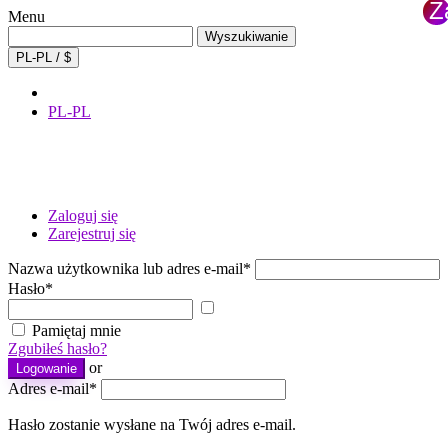
Z
Menu
×
Wyszukaj:
Wyszukiwanie
PL-PL / $
PL-PL
Zaloguj się
Zarejestruj się
Nazwa użytkownika lub adres e-mail
*
Hasło
*
Pokaż
hasło
Pamiętaj mnie
Zgubiłeś hasło?
or
Logowanie
Adres e-mail
*
Hasło zostanie wysłane na Twój adres e-mail.