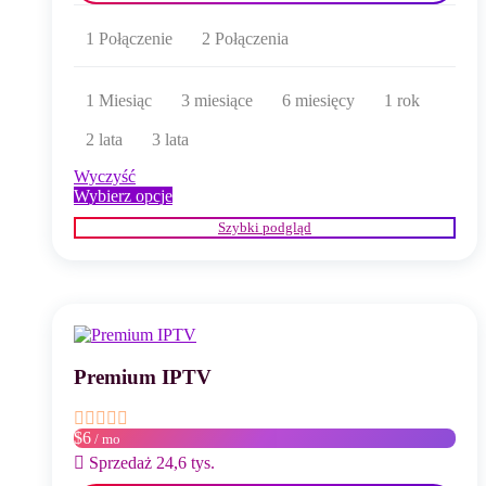
1 Połączenie
2 Połączenia
1 Miesiąc
3 miesiące
6 miesięcy
1 rok
2 lata
3 lata
Wyczyść
Ten
Wybierz opcje
produkt
Szybki podgląd
ma
wiele
wariantów.
Opcje
można
wybrać
na
stronie
Premium IPTV
produktu
$6
/ mo
Sprzedaż 24,6 tys.