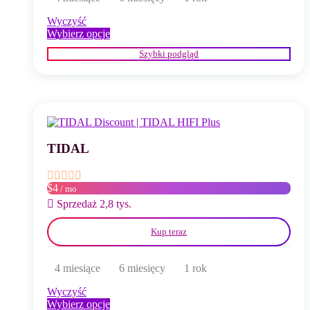
Wyczyść
Ten
Wybierz opcje
produkt
Szybki podgląd
ma
wiele
wariantów.
Opcje
można
wybrać
na
stronie
TIDAL
produktu
$4
/ mo
Sprzedaż 2,8 tys.
Kup teraz
4 miesiące
6 miesięcy
1 rok
Wyczyść
Ten
Wybierz opcje