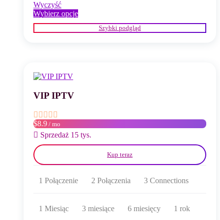
Wyczyść
Ten
Wybierz opcje
produkt
Szybki podgląd
ma
wiele
wariantów.
Opcje
można
wybrać
na
stronie
VIP IPTV
produktu
$8.9
/ mo
Sprzedaż 15 tys.
Kup teraz
1 Połączenie
2 Połączenia
3 Connections
1 Miesiąc
3 miesiące
6 miesięcy
1 rok