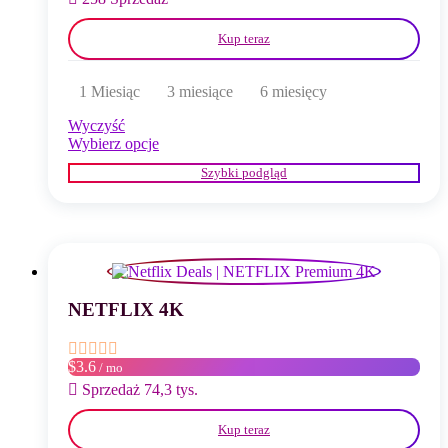
Kup teraz
1 Miesiąc
3 miesiące
6 miesięcy
Wyczyść
Ten
Wybierz opcje
produkt
Szybki podgląd
ma
wiele
wariantów.
Opcje
można
wybrać
na
stronie
NETFLIX 4K
produktu
$3.6
/ mo
Sprzedaż 74,3 tys.
Kup teraz