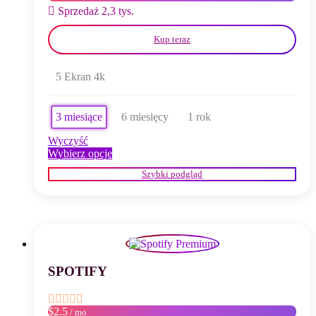
Sprzedaż 2,3 tys.
Kup teraz
5 Ekran 4k
3 miesiące
6 miesięcy
1 rok
Wyczyść
Ten
Wybierz opcje
produkt
Szybki podgląd
ma
wiele
wariantów.
Opcje
można
wybrać
na
stronie
SPOTIFY
produktu
$2.5
/ mo